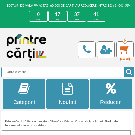
LECTURI DE VARĂ 📚 ASTĂZI 60.000 DE CĂRȚI AU REDUCERE ÎNTRE 15% ȘI 60%!📚
0
17
37
41
zile
ore
min
sec
0
0,00
Lei
Categorii
Noutati
Reduceri
Printre Carti
»
Stiinte umaniste
»
Filosofie
»
Cristian Ciocan - Intruchipari. Studiu de
fenomenologie a corporalitatii