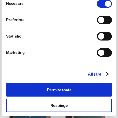
Necesare
consimțământului
Preferinţe
Statistici
Marketing
Petru Cretia - Luminile si
Raymond Aron - Marxismes
umbrele sufletului
imaginaires
Pret:
32,00
Lei
Pret:
41,00Lei
28,70
Lei
Adaugă în coș
Adaugă în coș
Afişare
-15%
Permite toate
Respinge