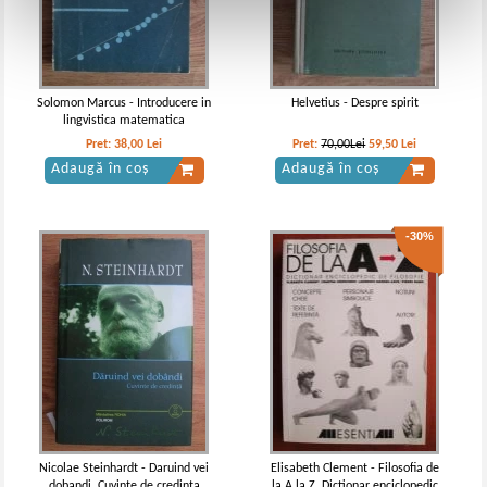
Solomon Marcus - Introducere in
Helvetius - Despre spirit
lingvistica matematica
Pret:
38,00
Lei
Pret:
70,00Lei
59,50
Lei
Adaugă în coș
Adaugă în coș
-30%
Nicolae Steinhardt - Daruind vei
Elisabeth Clement - Filosofia de
dobandi. Cuvinte de credinta
la A la Z. Dictionar enciclopedic