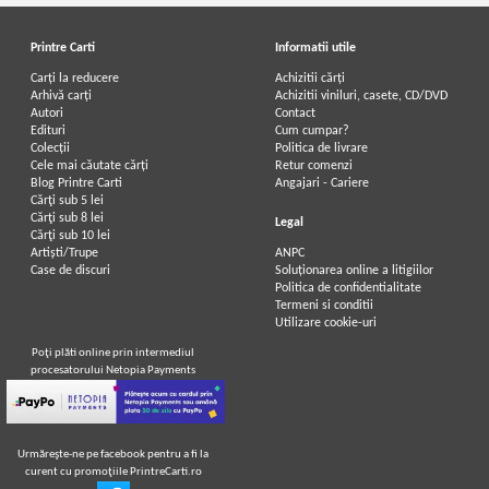
Printre Carti
Informatii utile
Carți la reducere
Achizitii cărți
Arhivă carți
Achizitii viniluri, casete, CD/DVD
Autori
Contact
Edituri
Cum cumpar?
Colecții
Politica de livrare
Cele mai căutate cărți
Retur comenzi
Blog Printre Carti
Angajari - Cariere
Cărţi sub 5 lei
Cărţi sub 8 lei
Legal
Cărţi sub 10 lei
Artiști/Trupe
ANPC
Case de discuri
Soluționarea online a litigiilor
Politica de confidentialitate
Termeni si conditii
Utilizare cookie-uri
Poţi plăti online prin intermediul
procesatorului Netopia Payments
Urmăreşte-ne pe facebook pentru a fi la
curent cu promoţiile PrintreCarti.ro