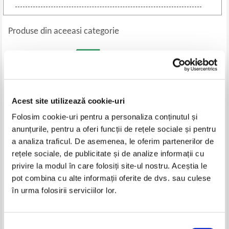
Produse din aceeasi categorie
Acest site utilizează cookie-uri
Folosim cookie-uri pentru a personaliza conținutul și
anunțurile, pentru a oferi funcții de rețele sociale și pentru
a analiza traficul. De asemenea, le oferim partenerilor de
rețele sociale, de publicitate și de analize informații cu
Marcus Aurelius - Ganduri catre
Jack Bowen - Fascinatia ideilor.
privire la modul în care folosiți site-ul nostru. Aceștia le
sine insusi
Calatoria unui baiat pe taramul
pot combina cu alte informații oferite de dvs. sau culese
realitatii
Pret:
37,00
Lei
Pret:
37,00
Lei
în urma folosirii serviciilor lor.
Adaugă în coș
Adaugă în coș
Selecția
-30%