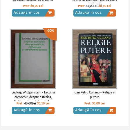
de filosofie
Pret:
60,00
Lei
Pret:
55,00Lei
38,50
Lei
Adaugă în coș
Adaugă în coș
-30%
Ludwig Wittgenstein - Lectii si
Ioan Petru Culianu - Religie si
convorbiri despre estetica,
putere
psihologie si credinta religioasa
Pret:
43,00Lei
30,10
Lei
Pret:
35,00
Lei
Adaugă în coș
Adaugă în coș