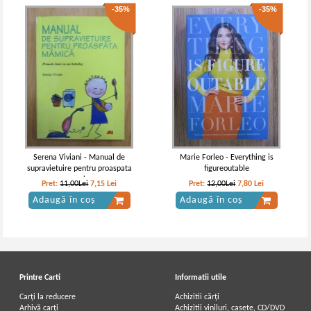
-35%
-35%
Serena Viviani - Manual de
Marie Forleo - Everything is
supravietuire pentru proaspata
figureoutable
mamica
Pret:
11,00Lei
7,15
Lei
Pret:
12,00Lei
7,80
Lei
Adaugă în coș
Adaugă în coș
Printre Carti
Informatii utile
Carți la reducere
Achizitii cărți
Arhivă carți
Achizitii viniluri, casete, CD/DVD