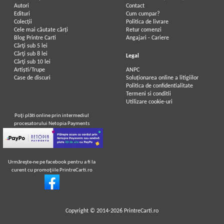
Autori
Contact
Edituri
Cum cumpar?
Colecții
Politica de livrare
Cele mai căutate cărți
Retur comenzi
Blog Printre Carti
Angajari - Cariere
Cărţi sub 5 lei
Cărţi sub 8 lei
Legal
Cărţi sub 10 lei
Artiști/Trupe
ANPC
Case de discuri
Soluționarea online a litigiilor
Politica de confidentialitate
Termeni si conditii
Utilizare cookie-uri
Poţi plăti online prin intermediul
procesatorului Netopia Payments
Urmăreşte-ne pe facebook pentru a fi la
curent cu promoţiile PrintreCarti.ro
Copyright © 2014-2026
PrintreCarti.ro