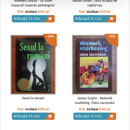
Amedeo Cencini - Sa traim
Adrian Orban - Daca iti pasa de
impacati (aspecte psihologice)
copilul tau
Pret:
10,00Lei
8,00
Lei
Pret:
10,00Lei
6,50
Lei
Adaugă în coș
Adaugă în coș
-20%
-35%
Sexul la romani
Janusz Szajna - Network
marketing. Cheia succesului
Pret:
11,00Lei
8,80
Lei
Pret:
13,00Lei
8,45
Lei
Adaugă în coș
Adaugă în coș