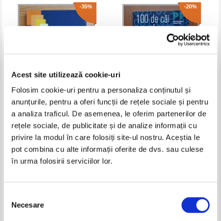
-35%
-20%
Acest site utilizează cookie-uri
Folosim cookie-uri pentru a personaliza conținutul și
anunțurile, pentru a oferi funcții de rețele sociale și pentru
Richard Poe - Al treilea val
Timothy J. Sharp - 100 de cai
a analiza traficul. De asemenea, le oferim partenerilor de
spre fericire. Un ghid pentru
rețele sociale, de publicitate și de analize informații cu
oameni ocupati
Pret:
12,00Lei
7,80
Lei
Pret:
10,00Lei
8,00
Lei
privire la modul în care folosiți site-ul nostru. Aceștia le
Adaugă în coș
Adaugă în coș
pot combina cu alte informații oferite de dvs. sau culese
în urma folosirii serviciilor lor.
-30%
-30%
Selecția
Necesare
consimțământului