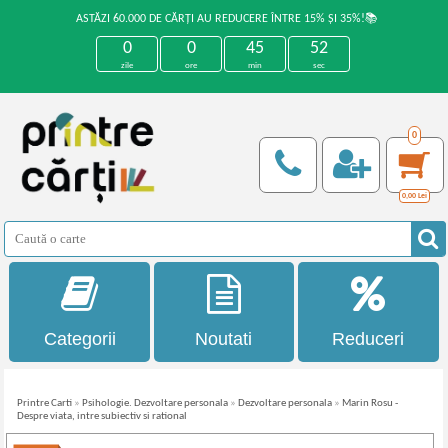
ASTĂZI 60.000 DE CĂRȚI AU REDUCERE ÎNTRE 15% ȘI 35%!📚
0
0
45
52
zile
ore
min
sec
0
0,00
Lei
Categorii
Noutati
Reduceri
Printre Carti
»
Psihologie. Dezvoltare personala
»
Dezvoltare personala
»
Marin Rosu -
Despre viata, intre subiectiv si rational