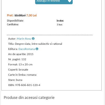
Adaugă în wishlist
Pret:
10,00Lei
7,00
Lei
Disponibilitate:
in stoc
Cantitatea:
1 buc
Autor:
Marin Rosu
Titlu: Despre viata, intre subiectiv si rational
Editura:
DacoRomana
An de aparitie: 2015
Nr. pagini: 132
Format: 13 x 20 cm
Coperti: brosate
Carte in limba: romana
Stare: buna
ISBN: 978-606-601-120-4
Produse din aceeasi categorie