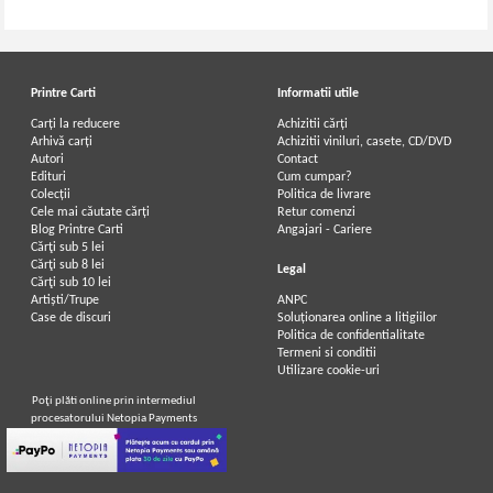
Printre Carti
Informatii utile
Carți la reducere
Achizitii cărți
Arhivă carți
Achizitii viniluri, casete, CD/DVD
Autori
Contact
Edituri
Cum cumpar?
Colecții
Politica de livrare
Cele mai căutate cărți
Retur comenzi
Blog Printre Carti
Angajari - Cariere
Cărţi sub 5 lei
Cărţi sub 8 lei
Legal
Cărţi sub 10 lei
Artiști/Trupe
ANPC
Case de discuri
Soluționarea online a litigiilor
Politica de confidentialitate
Termeni si conditii
Utilizare cookie-uri
Poţi plăti online prin intermediul
procesatorului Netopia Payments