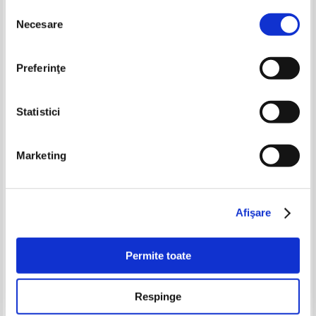
Selecția
Necesare
-50%
-35%
consimțământului
Preferinţe
Statistici
Marketing
Prieteni cu animalele,volumul
Vladimir Colin - Legendele tarii
50. Dragoni de mare. Panda
lui Vam
rosu. Leopardul zapezilor
Pret:
16,00Lei
8,00
Lei
Pret:
17,00Lei
11,05
Lei
Afişare
Adaugă în coș
Adaugă în coș
Permite toate
-60%
-60%
Respinge