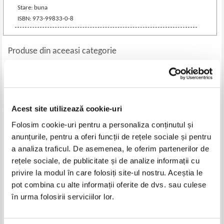
Stare: buna
ISBN: 973-99833-0-8
Produse din aceeasi categorie
-35%
-40%
Acest site utilizează cookie-uri
Folosim cookie-uri pentru a personaliza conținutul și
anunțurile, pentru a oferi funcții de rețele sociale și pentru
a analiza traficul. De asemenea, le oferim partenerilor de
rețele sociale, de publicitate și de analize informații cu
privire la modul în care folosiți site-ul nostru. Aceștia le
Ionel Teodoreanu - Pravale-Baba
Christiane Wittenburg - Povesti
pot combina cu alte informații oferite de dvs. sau culese
cu dragoni. Carte cu pictograme
în urma folosirii serviciilor lor.
Pret:
16,00Lei
10,40
Lei
Pret:
15,00Lei
9,00
Lei
Adaugă în coș
Adaugă în coș