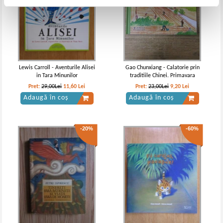
Lewis Carroll - Aventurile Alisei
Gao Chunxiang - Calatorie prin
in Tara Minunilor
traditiile Chinei. Primavara
Pret:
29,00Lei
11,60
Lei
Pret:
23,00Lei
9,20
Lei
Adaugă în coș
Adaugă în coș
-20%
-60%