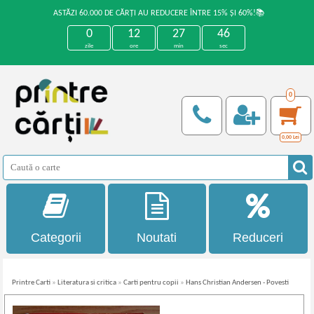
ASTĂZI 60.000 DE CĂRȚI AU REDUCERE ÎNTRE 15% ȘI 60%!📚
0
12
27
46
zile
ore
min
sec
0
0,00
Lei
Categorii
Noutati
Reduceri
Printre Carti
»
Literatura si critica
»
Carti pentru copii
»
Hans Christian Andersen - Povesti