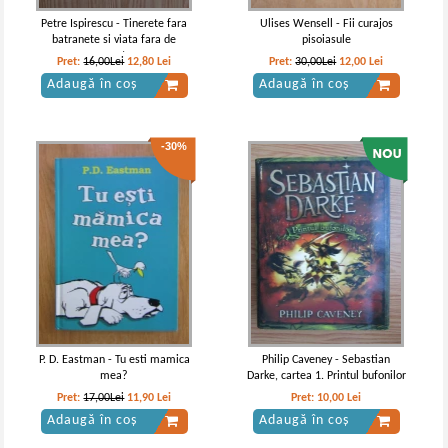
Petre Ispirescu - Tinerete fara
Ulises Wensell - Fii curajos
batranete si viata fara de
pisoiasule
moarte
Pret:
16,00Lei
12,80
Lei
Pret:
30,00Lei
12,00
Lei
Adaugă în coș
Adaugă în coș
-30%
P. D. Eastman - Tu esti mamica
Philip Caveney - Sebastian
mea?
Darke, cartea 1. Printul bufonilor
Pret:
17,00Lei
11,90
Lei
Pret:
10,00
Lei
Adaugă în coș
Adaugă în coș