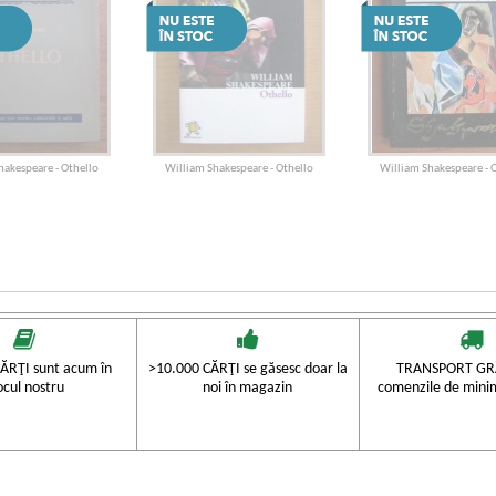
hakespeare - Othello
William Shakespeare - Othello
William Shakespeare - 
ĂRŢI sunt acum în
>10.000 CĂRŢI se găsesc doar la
TRANSPORT GRA
ocul nostru
noi în magazin
comenzile de mini