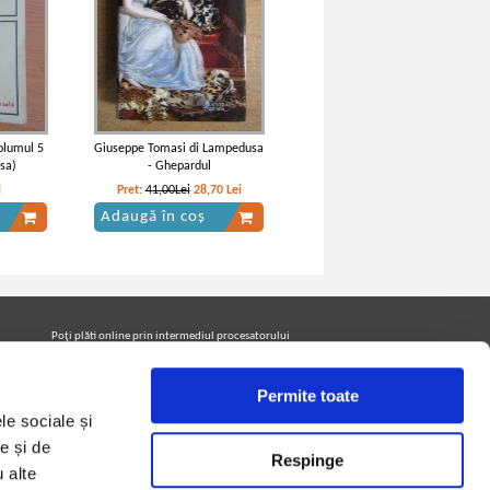
volumul 5
Giuseppe Tomasi di Lampedusa
sa)
- Ghepardul
i
Pret:
41,00Lei
28,70
Lei
Adaugă în coș
thello,
William Shakespeare - Othello
ilingva)
Poţi plăti online prin intermediul procesatorului
Netopia Payments
Permite toate
le sociale și
Urmăreşte-ne pe facebook pentru a fi la curent cu
promoţiile PrintreCarti.ro
e și de
Respinge
u alte