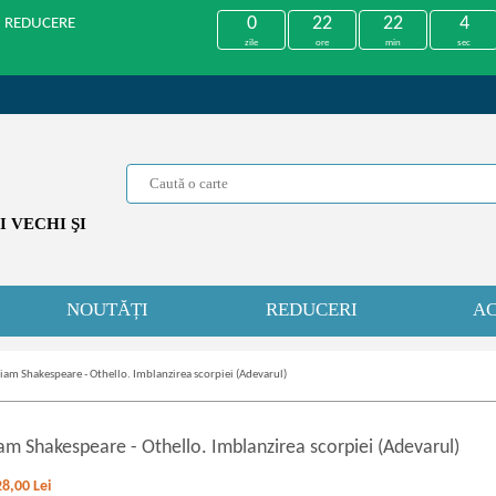
0
22
22
4
U REDUCERE
zile
ore
min
sec
 VECHI ŞI
NOUTĂȚI
REDUCERI
AC
iam Shakespeare - Othello. Imblanzirea scorpiei (Adevarul)
iam Shakespeare
-
Othello. Imblanzirea scorpiei (Adevarul)
28,00
Lei