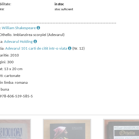
ilitate:
in stoc
ea:
stoc suficient
:
William Shakespeare
 Othello. Imblanzirea scorpiei (Adevarul)
ra:
Adevarul Holding
tia:
Adevarul 101 carti de citit intr-o viata
(Nr. 12)
aritie: 2010
gini: 300
t: 13 x 20 cm
ti: cartonate
 in limba: romana
: buna
 978-606-539-585-5