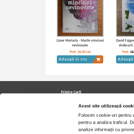
Liane Moriarty - Marile minciuni
David Fajge
nevinovate
vindecarii
pentru tran
Pret:
26,00
Lei
Pret:
26
Adaugă în coș
Adaugă 
William Shakespeare - Othello
William Sha
(1924)
d'O
Printre Carti
Carți la reducere
Acest site utilizează cook
Arhivă carți
Autori
Folosim cookie-uri pentru a 
Edituri
Colecții
pentru a analiza traficul. 
Cele mai căutate cărți
analize informații cu privir
Blog Printre Carti