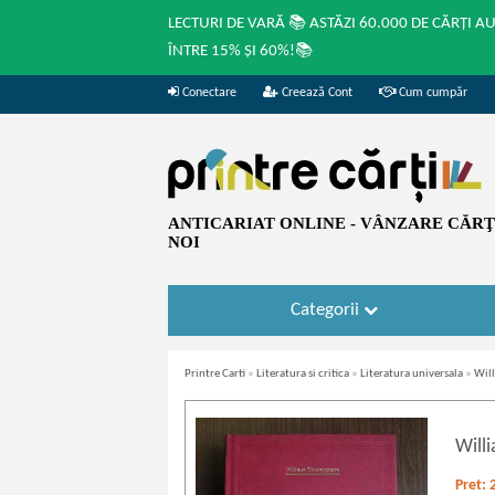
LECTURI DE VARĂ 📚 ASTĂZI 60.000 DE CĂRȚI A
ÎNTRE 15% ȘI 60%!📚
Conectare
Creează Cont
Cum cumpăr
ANTICARIAT ONLINE - VÂNZARE CĂRŢI
NOI
Categorii
Printre Carti
»
Literatura si critica
»
Literatura universala
»
Will
Will
Pret: