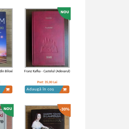
Othello
William Shakespeare - Othello
din Biloxi
Franz Kafka - Castelul (Adevarul)
i
Pret:
35,00
Lei
Adaugă în coș
-30%
ello, the
William Shakespeare - Othello.
Edited by E. A. J. Honigmann