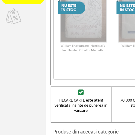
William Shakespeare - Henric al V-
William S
lea. Hamlet. Othello. Macbeth.
Poveste de iarna
FIECARE CARTE este atent
+70.000 C
verificată înainte de punerea în
st
vânzare
Produse din aceeasi categorie