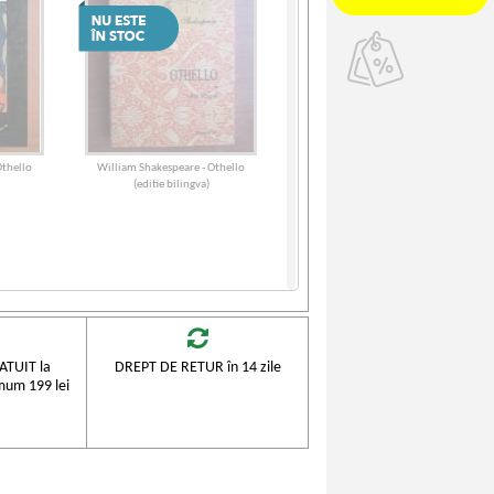
Othello
William Shakespeare - Othello
(editie bilingva)
TUIT la
DREPT DE RETUR în 14 zile
mum 199 lei