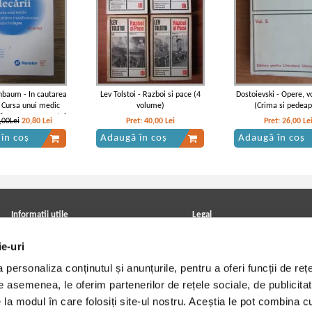
nbaum - In cautarea
Lev Tolstoi - Razboi si pace (4
Dostoievski - Opere, 
. Cursa unui medic
volume)
(Crima si pedeap
sformarea sperantei
,00Lei
20,80
Lei
Pret:
40,00
Lei
Pret:
26,00
Le
in fapte
în coș
Adaugă în coș
Adaugă în coș
kespeare - La tragedie
William Shakespeare - Othello
William Shakespeare - O
thello (1947)
(1916)
moor of Venice (editie b
Informatii utile
Legal
ANPC
Achizitii cărți
ie-uri
Achizitii viniluri, casete, CD/DVD
Soluționarea online a litigiilor
Contact
Politica de confidentialitate
personaliza conținutul și anunțurile, pentru a oferi funcții de rețe
Cum cumpar?
Termeni si conditii
Politica de livrare
Utilizare cookie-uri
De asemenea, le oferim partenerilor de rețele sociale, de publicitat
Retur comenzi
e la modul în care folosiți site-ul nostru. Aceștia le pot combina c
Angajari - Cariere