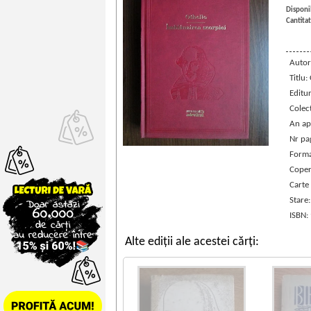
Disponib
Cantitat
Autor
Titlu:
Editu
Colec
An ap
Nr pa
Forma
Coper
Carte
Stare
ISBN:
Alte ediții ale acestei cărți: