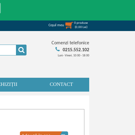
0
produse
Coşul meu
(
0,00
Lei
)
Comenzi telefonice
0215.552.102
Luni - Vineri, 10:00 - 18:00
HIZIȚII
CONTACT