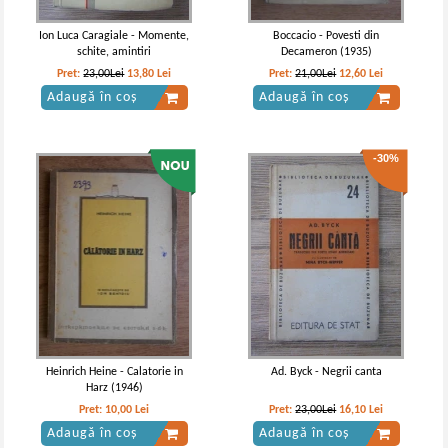
Ion Luca Caragiale - Momente,
Boccacio - Povesti din
schite, amintiri
Decameron (1935)
Pret:
23,00Lei
13,80
Lei
Pret:
21,00Lei
12,60
Lei
Adaugă în coș
Adaugă în coș
-30%
Heinrich Heine - Calatorie in
Ad. Byck - Negrii canta
Harz (1946)
Pret:
10,00
Lei
Pret:
23,00Lei
16,10
Lei
Adaugă în coș
Adaugă în coș