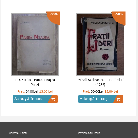
-60%
-50%
I. U. Soricu - Panea neagra.
Mihail Sadoveanu - Fratii Jderi
Poezii
(1939)
Pret:
34,00Lei
13,60
Lei
Pret:
30,00Lei
15,00
Lei
Adaugă în coș
Adaugă în coș
Printre Carti
Informatii utile