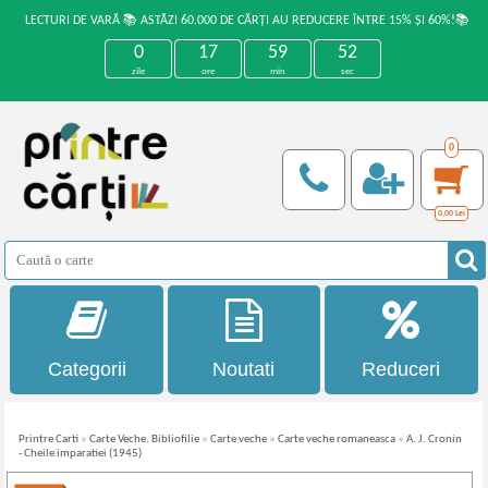
LECTURI DE VARĂ 📚 ASTĂZI 60.000 DE CĂRȚI AU REDUCERE ÎNTRE 15% ȘI 60%!📚
0
17
59
52
zile
ore
min
sec
0
0,00
Lei
Categorii
Noutati
Reduceri
Printre Carti
»
Carte Veche. Bibliofilie
»
Carte veche
»
Carte veche romaneasca
»
A. J. Cronin
- Cheile imparatiei (1945)