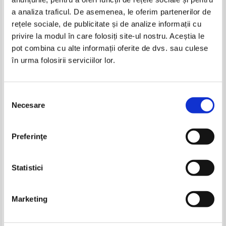
Produse din aceeasi categorie
a analiza traficul. De asemenea, le oferim partenerilor de
rețele sociale, de publicitate și de analize informații cu
-60%
-50%
privire la modul în care folosiți site-ul nostru. Aceștia le
pot combina cu alte informații oferite de dvs. sau culese
în urma folosirii serviciilor lor.
A. J. Cronin - Cheile imparatiei
A. J. Cronin - Cheile imparatiei
Selecția
Necesare
consimțământului
Ion Luca Caragiale - Momente,
Boris Polevoi - Atelierul de foc
Preferinţe
schite, amintiri (volumul 2,
(1949)
1943)
Pret:
29,00Lei
11,60
Lei
Pret:
23,00Lei
11,50
Lei
Adaugă în coș
Adaugă în coș
Statistici
-50%
-30%
Marketing