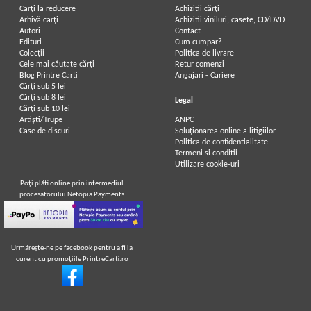
Carți la reducere
Achizitii cărți
Arhivă carți
Achizitii viniluri, casete, CD/DVD
Autori
Contact
Edituri
Cum cumpar?
Colecții
Politica de livrare
Cele mai căutate cărți
Retur comenzi
Blog Printre Carti
Angajari - Cariere
Cărţi sub 5 lei
Cărţi sub 8 lei
Legal
Cărţi sub 10 lei
Artiști/Trupe
ANPC
Case de discuri
Soluționarea online a litigiilor
Politica de confidentialitate
Termeni si conditii
Utilizare cookie-uri
Poţi plăti online prin intermediul
procesatorului Netopia Payments
Urmăreşte-ne pe facebook pentru a fi la
curent cu promoţiile PrintreCarti.ro