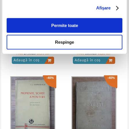
Afişare
A. J. Cronin - Cheile imparatiei. The
A. J. Cronin - Cheile imparatiei
keys of the kingdom (1943)
Permite toate
Respinge
E. Lovinescu - Gh. Asachi, viata
Honore de Balzac - Cesar
si opera sa (1927)
Birotteau (1949)
Pret:
27,00Lei
13,50
Lei
Pret:
16,00Lei
11,20
Lei
Adaugă în coș
Adaugă în coș
-40%
-40%
A. J. Cronin - Cheile imparatiei