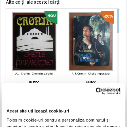
Alte ediții ale acestei cărți:
-20%
A. J. Cronin - Cheile imparatiei
A. J. Cronin - Cheile imparatiei
IN STOC
IN STOC
Pret:
7,00
Lei
Pret:
10,00Lei
8,00
Lei
Adaugă în coș
Adaugă în coș
Acest site utilizează cookie-uri
Vezi toate edițiile »
Folosim cookie-uri pentru a personaliza conținutul și
anunțurile, pentru a oferi funcții de rețele sociale și pentru