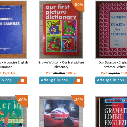
-50%
 - A concise English
Brown Watson - Our first picture
Dan Dutescu - Engle
grammar
dictionary
profesor. Volumul
t:
15,00
Lei
Pret:
18,00Lei
9,00
Lei
Pret:
25,00Lei
15,
în coș
Adaugă în coș
Adaugă în coș
-60%
-30%