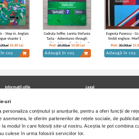
is - Step in. Anglais
Codruta Seffer, Loreta Stefania
Eugenia Panescu - G
ngue vivante 1
Tarta - Adventures through
limbii engleze. Mor
english. Caiet aplicatii clasa 7
,00Lei
10,40
Lei
Pret:
20,00Lei
14,00
Lei
Pret:
30,00Lei
15,
în coș
Adaugă în coș
Adaugă în coș
Informatii utile
Legal
ANPC
Achizitii cărți
ie-uri
Achizitii viniluri, casete, CD/DVD
Soluționarea online a litigiilor
Contact
Politica de confidentialitate
personaliza conținutul și anunțurile, pentru a oferi funcții de rețe
Cum cumpar?
Termeni si conditii
Politica de livrare
Utilizare cookie-uri
De asemenea, le oferim partenerilor de rețele sociale, de publicitat
Retur comenzi
e la modul în care folosiți site-ul nostru. Aceștia le pot combina c
Angajari - Cariere
u culese în urma folosirii serviciilor lor.