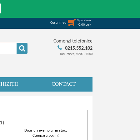
0
produse
Coşul meu
(
0,00
Lei
)
Comenzi telefonice
0215.552.102
Luni - Vineri, 10:00 - 18:00
HIZIȚII
CONTACT
1)
Doar un exemplar în stoc.
Cumpără acum!