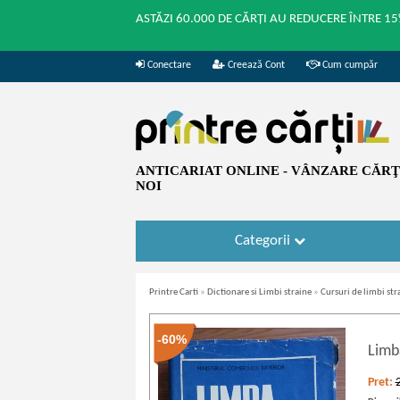
ASTĂZI 60.000 DE CĂRȚI AU REDUCERE ÎNTRE 15
Conectare
Creează Cont
Cum cumpăr
ANTICARIAT ONLINE - VÂNZARE CĂRŢI
NOI
Categorii
Printre Carti
»
Dictionare si Limbi straine
»
Cursuri de limbi str
-60%
Limb
Pret: