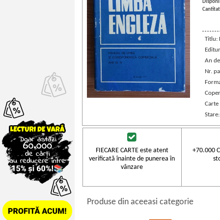
Disponib
Cantitat
Titlu
Editu
An de
Nr. pa
Forma
Coper
Carte 
Stare
FIECARE CARTE este atent
+70.000 C
verificată înainte de punerea în
st
vânzare
Produse din aceeasi categorie