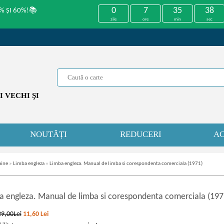
0
7
35
38
% ȘI 60%!📚
zile
ore
min
sec
 VECHI ŞI
NOUTĂȚI
REDUCERI
AC
aine
»
Limba engleza
»
Limba engleza. Manual de limba si corespondenta comerciala (1971)
a engleza. Manual de limba si corespondenta comerciala (197
29,00Lei
11,60
Lei