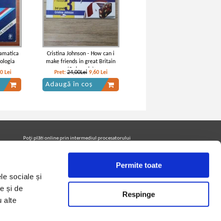
ramatica
Cristina Johnson - How can i
fologia
make friends in great Britain
(3rd grade)
00
Lei
Pret:
24,00Lei
9,60
Lei
Adaugă în coș
Poţi plăti online prin intermediul procesatorului
Netopia Payments
Permite toate
le sociale și
Urmăreşte-ne pe facebook pentru a fi la curent cu
promoţiile PrintreCarti.ro
e și de
Respinge
u alte