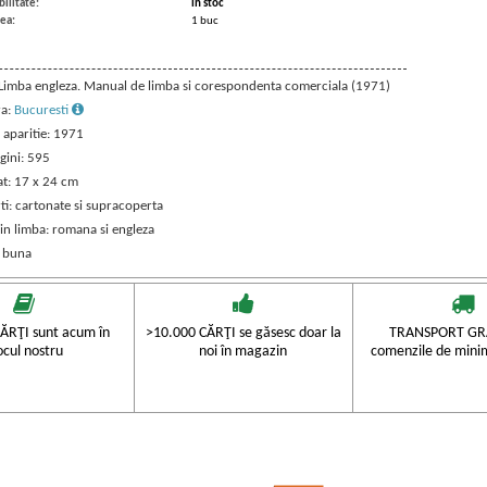
ilitate:
in stoc
ea:
1 buc
: Limba engleza. Manual de limba si corespondenta comerciala (1971)
ra:
Bucuresti
 aparitie: 1971
gini: 595
t: 17 x 24 cm
ti: cartonate si supracoperta
in limba: romana si engleza
: buna
ĂRŢI sunt acum în
>10.000 CĂRŢI se găsesc doar la
TRANSPORT GRA
ocul nostru
noi în magazin
comenzile de mini