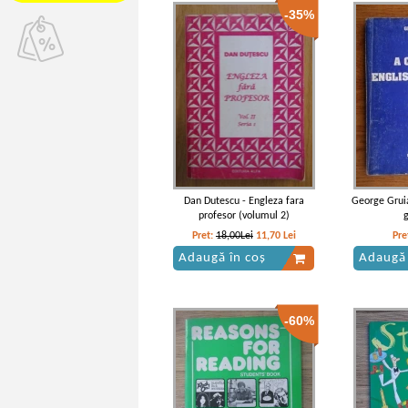
-35%
Dan Dutescu - Engleza fara
George Gruia
profesor (volumul 2)
Pret:
18,00Lei
11,70
Lei
Pre
Adaugă în coș
Adaugă 
-60%