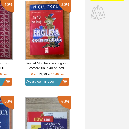
-40%
-20%
za fara
Michel Marcheteau - Engleza
 II
comerciala in 40 de lectii
00
Lei
Pret:
13,00Lei
10,40
Lei
Adaugă în coș
-50%
-60%