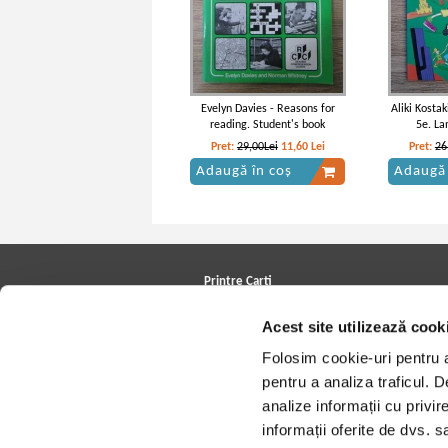
Evelyn Davies - Reasons for
Aliki Kostak
reading. Student's book
5e. La
Pret:
29,00Lei
11,60
Lei
Pret:
26
Adaugă în coș
Adaugă 
Printre Carti
Carți la reducere
Acest site utilizează cook
Arhivă carți
Autori
Folosim cookie-uri pentru a 
Edituri
Colecții
pentru a analiza traficul. 
Cele mai căutate cărți
analize informații cu privir
Blog Printre Carti
Cărţi sub 5 lei
informații oferite de dvs. sa
Cărţi sub 8 lei