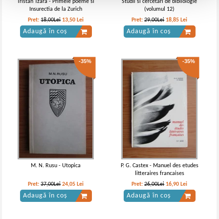
Tristan Tzara - Primele poeme si
Studii si cercetari de bibliologie
Insurectia de la Zurich
(volumul 12)
Pret:
18,00Lei
13,50
Lei
Pret:
29,00Lei
18,85
Lei
Adaugă în coș
Adaugă în coș
-35%
-35%
M. N. Rusu - Utopica
P. G. Castex - Manuel des etudes
litteraires francaises
Pret:
37,00Lei
24,05
Lei
Pret:
26,00Lei
16,90
Lei
Adaugă în coș
Adaugă în coș