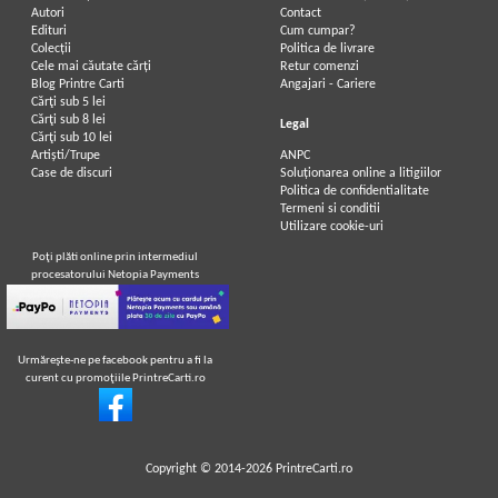
Autori
Contact
Edituri
Cum cumpar?
Colecții
Politica de livrare
Cele mai căutate cărți
Retur comenzi
Blog Printre Carti
Angajari - Cariere
Cărţi sub 5 lei
Cărţi sub 8 lei
Legal
Cărţi sub 10 lei
Artiști/Trupe
ANPC
Case de discuri
Soluționarea online a litigiilor
Politica de confidentialitate
Termeni si conditii
Utilizare cookie-uri
Poţi plăti online prin intermediul
procesatorului Netopia Payments
Urmăreşte-ne pe facebook pentru a fi la
curent cu promoţiile PrintreCarti.ro
Copyright © 2014-2026
PrintreCarti.ro