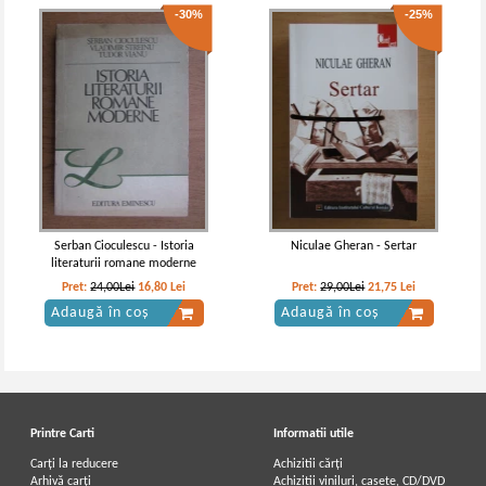
-30%
-25%
Serban Cioculescu - Istoria
Niculae Gheran - Sertar
literaturii romane moderne
Pret:
24,00Lei
16,80
Lei
Pret:
29,00Lei
21,75
Lei
Adaugă în coș
Adaugă în coș
Printre Carti
Informatii utile
Carți la reducere
Achizitii cărți
Arhivă carți
Achizitii viniluri, casete, CD/DVD