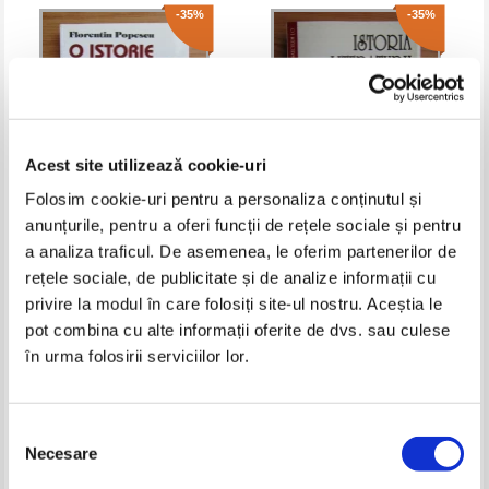
-35%
-35%
Acest site utilizează cookie-uri
Folosim cookie-uri pentru a personaliza conținutul și
anunțurile, pentru a oferi funcții de rețele sociale și pentru
Florentin Popescu - O istorie
I. Oprisan - Istoria literaturii
a analiza traficul. De asemenea, le oferim partenerilor de
anecdotica a literaturii romane
romane in evocari
rețele sociale, de publicitate și de analize informații cu
(volumul 1)
Pret:
23,00Lei
14,95
Lei
Pret:
37,00Lei
24,05
Lei
privire la modul în care folosiți site-ul nostru. Aceștia le
Adaugă în coș
Adaugă în coș
pot combina cu alte informații oferite de dvs. sau culese
în urma folosirii serviciilor lor.
-35%
-35%
Selecția
Necesare
consimțământului