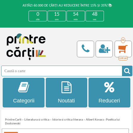
ASTĂZI 60.000 DE CĂRȚI AU REDUCERE ÎNTRE 15% ȘI 35%!📚
0
15
54
48
zile
ore
min
sec
0
0,00
Lei
Categorii
Noutati
Reduceri
Printre Carti
»
Literatura si critica
»
Istorie si critica literara
»
Albert Kovacs - Poetica lui
Dostoievski