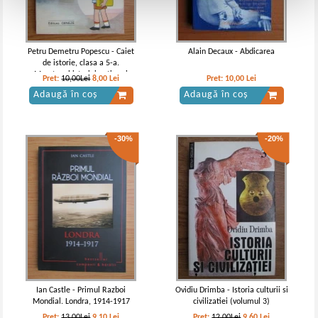
Petru Demetru Popescu - Caiet
Alain Decaux - Abdicarea
de istorie, clasa a 5-a.
Maratonul istoriei antice si
Pret:
10,00Lei
8,00
Lei
Pret:
10,00
Lei
medievale
Adaugă în coș
Adaugă în coș
-30%
-20%
Ian Castle - Primul Razboi
Ovidiu Drimba - Istoria culturii si
Mondial. Londra, 1914-1917
civilizatiei (volumul 3)
Pret:
13,00Lei
9,10
Lei
Pret:
12,00Lei
9,60
Lei