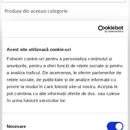
Produse din aceeasi categorie
-20%
-20%
Acest site utilizează cookie-uri
Folosim cookie-uri pentru a personaliza conținutul și
anunțurile, pentru a oferi funcții de rețele sociale și pentru
a analiza traficul. De asemenea, le oferim partenerilor de
rețele sociale, de publicitate și de analize informații cu
privire la modul în care folosiți site-ul nostru. Aceștia le
D. G. Newcombe - Henric VIII si
Contributia Romaniei la victoria
reforma engleza
asupra fascismului
pot combina cu alte informații oferite de dvs. sau culese
Pret:
16,00Lei
12,80
Lei
Pret:
10,00Lei
8,00
Lei
în urma folosirii serviciilor lor.
Adaugă în coș
Adaugă în coș
Selecția
-30%
-20%
Necesare
consimțământului