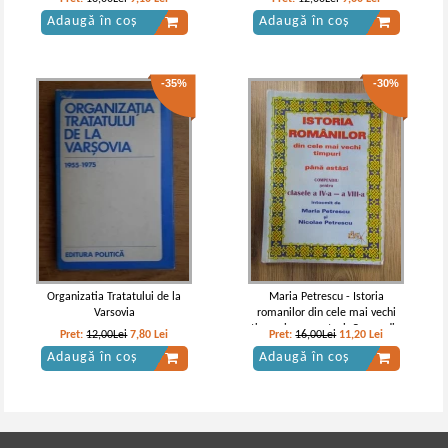
Adaugă în coș
Adaugă în coș
-35%
-30%
Organizatia Tratatului de la
Maria Petrescu - Istoria
Varsovia
romanilor din cele mai vechi
timpuri pana astazi. Compediu
Pret:
12,00Lei
7,80
Lei
Pret:
16,00Lei
11,20
Lei
pentru clasele a IV a-a VIII a
Adaugă în coș
Adaugă în coș