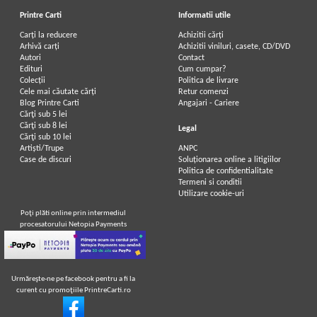
Printre Carti
Informatii utile
Carți la reducere
Achizitii cărți
Arhivă carți
Achizitii viniluri, casete, CD/DVD
Autori
Contact
Edituri
Cum cumpar?
Colecții
Politica de livrare
Cele mai căutate cărți
Retur comenzi
Blog Printre Carti
Angajari - Cariere
Cărţi sub 5 lei
Cărţi sub 8 lei
Legal
Cărţi sub 10 lei
Artiști/Trupe
ANPC
Case de discuri
Soluționarea online a litigiilor
Politica de confidentialitate
Termeni si conditii
Utilizare cookie-uri
Poţi plăti online prin intermediul
procesatorului Netopia Payments
Urmăreşte-ne pe facebook pentru a fi la
curent cu promoţiile PrintreCarti.ro