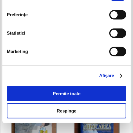
Preferinţe
Statistici
Marketing
Lucian Boia - Tragedia
Harold Lamb - Ghinghis Han
Germaniei 1914-1945
Pret:
17,00Lei
11,90
Lei
Pret:
13,00Lei
10,40
Lei
Adaugă în coș
Adaugă în coș
Afişare
-20%
Permite toate
Respinge