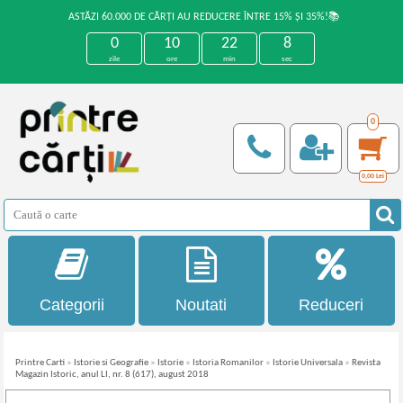
ASTĂZI 60.000 DE CĂRȚI AU REDUCERE ÎNTRE 15% ȘI 35%!📚
0
10
22
7
zile
ore
min
sec
0
0,00
Lei
Categorii
Noutati
Reduceri
Printre Carti
»
Istorie si Geografie
»
Istorie
»
Istoria Romanilor
»
Istorie Universala
»
Revista
Magazin Istoric, anul LI, nr. 8 (617), august 2018