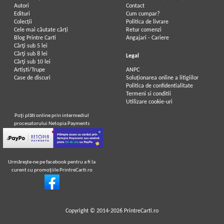
Autori
Contact
Edituri
Cum cumpar?
Colecții
Politica de livrare
Cele mai căutate cărți
Retur comenzi
Blog Printre Carti
Angajari - Cariere
Cărţi sub 5 lei
Cărţi sub 8 lei
Legal
Cărţi sub 10 lei
Artiști/Trupe
ANPC
Case de discuri
Soluționarea online a litigiilor
Politica de confidentialitate
Termeni si conditii
Utilizare cookie-uri
Poţi plăti online prin intermediul
procesatorului Netopia Payments
Urmăreşte-ne pe facebook pentru a fi la
curent cu promoţiile PrintreCarti.ro
Copyright © 2014-2026
PrintreCarti.ro