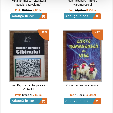
Mihai Eminescu - Literatura
Ioan Alexandru - Imnele
populara (2 volume)
Maramuresului
Pret:
12,00Lei
7,80
Lei
Pret:
11,00Lei
8,25
Lei
Adaugă în coș
Adaugă în coș
-35%
-35%
Emil Bejan - Calator pe valea
Carte romaneasca de vise
Cibinului
Pret:
12,00Lei
7,80
Lei
Pret:
10,00Lei
6,50
Lei
Adaugă în coș
Adaugă în coș