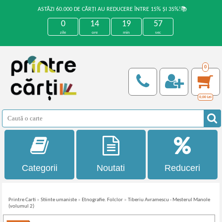
ASTĂZI 60.000 DE CĂRȚI AU REDUCERE ÎNTRE 15% ȘI 35%!📚
0
14
19
57
zile
ore
min
sec
0
0,00
Lei
Categorii
Noutati
Reduceri
Printre Carti
»
Stiinte umaniste
»
Etnografie. Folclor
»
Tiberiu Avramescu - Mesterul Manole
(volumul 2)