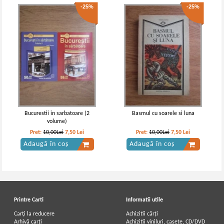
-25%
-25%
Bucurestii in sarbatoare (2
Basmul cu soarele si luna
volume)
Pret:
10,00Lei
7,50
Lei
Pret:
10,00Lei
7,50
Lei
Adaugă în coș
Adaugă în coș
Printre Carti
Informatii utile
Carți la reducere
Achizitii cărți
Arhivă carți
Achizitii viniluri, casete, CD/DVD