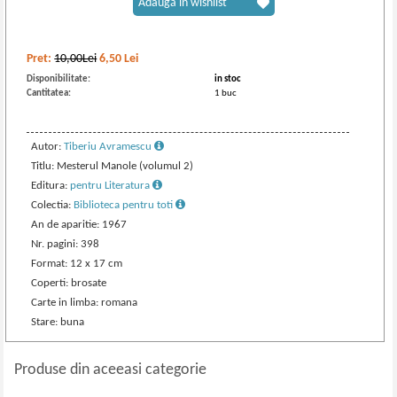
Adaugă în wishlist
Pret:
10,00Lei
6,50
Lei
Disponibilitate:
in stoc
Cantitatea:
1 buc
Autor:
Tiberiu Avramescu
Titlu: Mesterul Manole (volumul 2)
Editura:
pentru Literatura
Colectia:
Biblioteca pentru toti
An de aparitie: 1967
Nr. pagini: 398
Format: 12 x 17 cm
Coperti: brosate
Carte in limba: romana
Stare: buna
Produse din aceeasi categorie