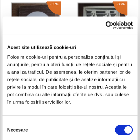
-35%
-35%
Acest site utilizează cookie-uri
Folosim cookie-uri pentru a personaliza conținutul și
anunțurile, pentru a oferi funcții de rețele sociale și pentru
Toma Alimos. Balade haiducesti
Dragi imi sunt izvoarele, luna si
a analiza traficul. De asemenea, le oferim partenerilor de
cu soarele (Cantece despre
rețele sociale, de publicitate și de analize informații cu
natura)
Pret:
10,00Lei
6,50
Lei
Pret:
10,00Lei
6,50
Lei
privire la modul în care folosiți site-ul nostru. Aceștia le
Adaugă în coș
Adaugă în coș
pot combina cu alte informații oferite de dvs. sau culese
în urma folosirii serviciilor lor.
-35%
-35%
Selecția
Necesare
consimțământului