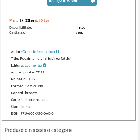
Adaugă în wishlist
Pret:
13,00Lei
6,50
Lei
Disponibilitate:
in stoc
Cantitatea:
1 buc
Autor:
Grigorie Ieromonah
Titlu: Pocainta fiului si iubirea Tatalui
Editura:
Egumentia
An de aparitie: 2011
Nr. pagini: 105
Format: 12 x 20 cm
Coperti: brosate
Carte in limba: romana
Stare: buna
ISBN: 978-606-550-060-0
Produse din aceeasi categorie