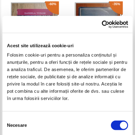
-60%
-35%
Acest site utilizează cookie-uri
Folosim cookie-uri pentru a personaliza conținutul și
anunțurile, pentru a oferi funcții de rețele sociale și pentru
Daniela Tudor - Cuvinte fluide.
Epifanie Norocel - Manastirea
a analiza traficul. De asemenea, le oferim partenerilor de
Insemnari si reflectii
Ciolanu
rețele sociale, de publicitate și de analize informații cu
Pret:
19,00Lei
7,60
Lei
Pret:
10,00Lei
6,50
Lei
privire la modul în care folosiți site-ul nostru. Aceștia le
Adaugă în coș
Adaugă în coș
pot combina cu alte informații oferite de dvs. sau culese
în urma folosirii serviciilor lor.
-60%
-30%
Selecția
Necesare
consimțământului