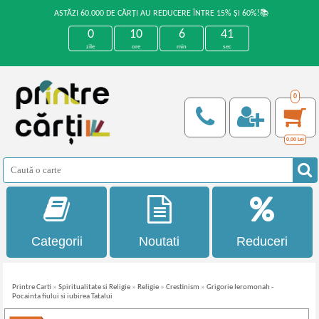
ASTĂZI 60.000 DE CĂRȚI AU REDUCERE ÎNTRE 15% ȘI 60%!📚
0
10
6
41
zile
ore
min
sec
0
0,00
Lei
Categorii
Noutati
Reduceri
Printre Carti
»
Spiritualitate si Religie
»
Religie
»
Crestinism
»
Grigorie Ieromonah -
Pocainta fiului si iubirea Tatalui