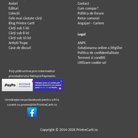
Autori
Contact
Edituri
Cum cumpar?
Colecții
Politica de livrare
Cele mai căutate cărți
Retur comenzi
Blog Printre Carti
Angajari - Cariere
Cărţi sub 5 lei
Cărţi sub 8 lei
Legal
Cărţi sub 10 lei
Artiști/Trupe
ANPC
Case de discuri
Soluționarea online a litigiilor
Politica de confidentialitate
Termeni si conditii
Utilizare cookie-uri
Poţi plăti online prin intermediul
procesatorului Netopia Payments
Urmăreşte-ne pe facebook pentru a fi la
curent cu promoţiile PrintreCarti.ro
Copyright © 2014-2026
PrintreCarti.ro