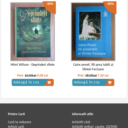
-40%
-60%
Mimi Wilson - Deprinderi sfinte
Catre preoti, fiii prea iubiti ai
Sfintei Fecioare
Pret:
10,00Lei
6,00
Lei
Pret:
18,00Lei
7,20
Lei
Adaugă în coș
Adaugă în coș
Printre Carti
Informatii utile
Carți la reducere
Achizitii cărți
Arhivă carți
Achizitii viniluri, casete, CD/DVD