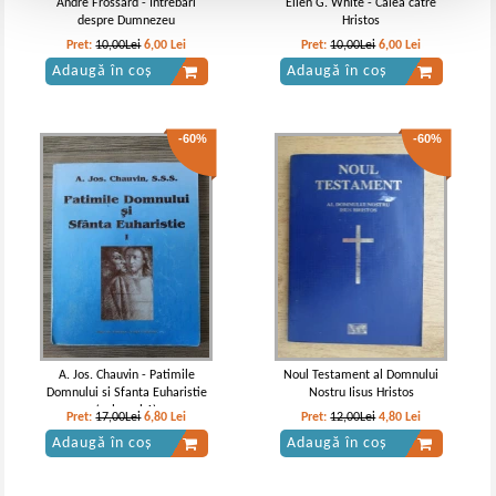
Andre Frossard - Intrebari
Ellen G. White - Calea catre
despre Dumnezeu
Hristos
Pret:
10,00Lei
6,00
Lei
Pret:
10,00Lei
6,00
Lei
Adaugă în coș
Adaugă în coș
-60%
-60%
A. Jos. Chauvin - Patimile
Noul Testament al Domnului
Domnului si Sfanta Euharistie
Nostru Iisus Hristos
(volumul 1)
Pret:
17,00Lei
6,80
Lei
Pret:
12,00Lei
4,80
Lei
Adaugă în coș
Adaugă în coș