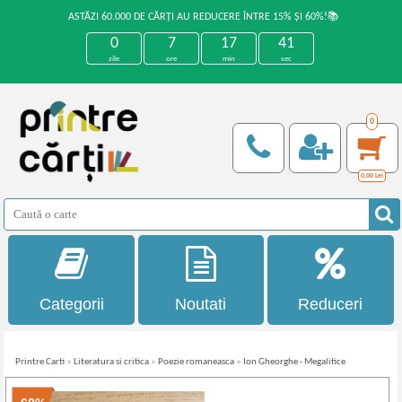
ASTĂZI 60.000 DE CĂRȚI AU REDUCERE ÎNTRE 15% ȘI 60%!📚
0
7
17
41
zile
ore
min
sec
0
0,00
Lei
Categorii
Noutati
Reduceri
Printre Carti
»
Literatura si critica
»
Poezie romaneasca
»
Ion Gheorghe - Megalitice