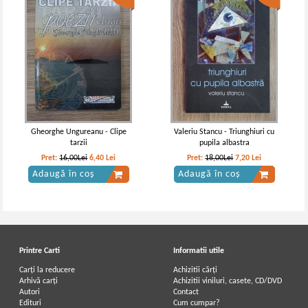
Gheorghe Ungureanu - Clipe
Valeriu Stancu - Triunghiuri cu
tarzii
pupila albastra
Pret:
16,00Lei
6,40
Lei
Pret:
18,00Lei
7,20
Lei
Adaugă în coș
Adaugă în coș
Printre Carti
Informatii utile
Carți la reducere
Achizitii cărți
Arhivă carți
Achizitii viniluri, casete, CD/DVD
Autori
Contact
Edituri
Cum cumpar?