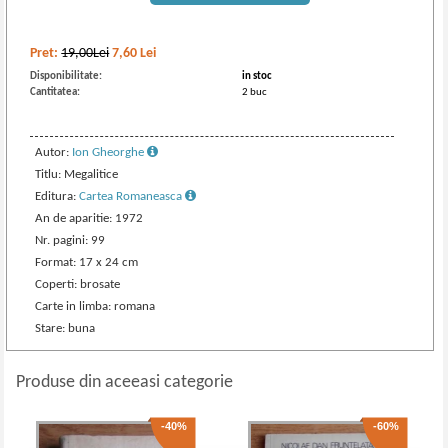
Pret:
19,00Lei
7,60
Lei
Disponibilitate:
in stoc
Cantitatea:
2 buc
Autor:
Ion Gheorghe
Titlu: Megalitice
Editura:
Cartea Romaneasca
An de aparitie: 1972
Nr. pagini: 99
Format: 17 x 24 cm
Coperti: brosate
Carte in limba: romana
Stare: buna
Produse din aceeasi categorie
-40%
-60%