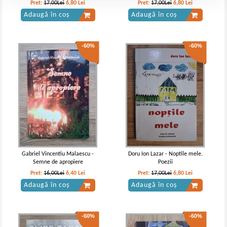
Pret:
17,00Lei
6,80
Lei
Pret:
17,00Lei
6,80
Lei
Adaugă în coș
Adaugă în coș
-60%
-60%
Gabriel Vincentiu Malaescu -
Doru Ion Lazar - Noptile mele.
Semne de apropiere
Poezii
Pret:
16,00Lei
6,40
Lei
Pret:
17,00Lei
6,80
Lei
Adaugă în coș
Adaugă în coș
-60%
-60%