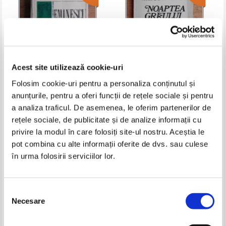
Acest site utilizează cookie-uri
Folosim cookie-uri pentru a personaliza conținutul și
anunțurile, pentru a oferi funcții de rețele sociale și pentru
Mihai Eminescu - Poezii. Proza
Nicolae Dan Fruntelata -
literara (volumul 2)
Noaptea graului nou
a analiza traficul. De asemenea, le oferim partenerilor de
Pret:
10,00Lei
6,00
Lei
Pret:
15,00Lei
6,00
Lei
rețele sociale, de publicitate și de analize informații cu
Adaugă în coș
Adaugă în coș
privire la modul în care folosiți site-ul nostru. Aceștia le
pot combina cu alte informații oferite de dvs. sau culese
în urma folosirii serviciilor lor.
-60%
-60%
Selecția
Necesare
consimțământului