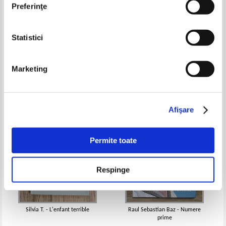
Preferinţe
Statistici
Ion Luca Caragiale - Pe-un franc
Mihai Adrian Hotca - Rime din
poet
instanta si din viata
Pret:
18,00Lei
7,20
Lei
Pret:
17,00Lei
6,80
Lei
Marketing
Adaugă în coș
Adaugă în coș
-60%
-60%
Afişare
Permite toate
Respinge
Silvia T. - L'enfant terrible
Raul Sebastian Baz - Numere
prime