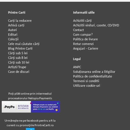
Printre Carti
Informatii utile
Carți la reducere
Achizitii cărți
Arhivă carți
Achizitii viniluri, casete, CD/DVD
Autori
Contact
Edituri
Cum cumpar?
Colecții
Politica de livrare
Cele mai căutate cărți
Retur comenzi
Blog Printre Carti
Angajari - Cariere
Cărţi sub 5 lei
Cărţi sub 8 lei
Legal
Cărţi sub 10 lei
Artiști/Trupe
ANPC
Case de discuri
Soluționarea online a litigiilor
Politica de confidentialitate
Termeni si conditii
Utilizare cookie-uri
Poţi plăti online prin intermediul
procesatorului Netopia Payments
Urmăreşte-ne pe facebook pentru a fi la
curent cu promoţiile PrintreCarti.ro