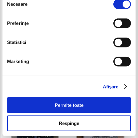
Necesare
consimțământului
Preferinţe
Statistici
Marketing
Al. Cistelecan - Aide-memoire
Mihail Manolescu - Memorii
(volumul 2)
Pret:
21,00
Lei
Pret:
43,00Lei
27,95
Lei
Adaugă în coș
Adaugă în coș
Afişare
-35%
Permite toate
Respinge