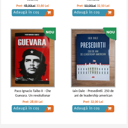
Pret:
48,00Lei
33,60
Lei
Pret:
50,00Lei
32,50
Lei
Adaugă în coș
Adaugă în coș
Paco Ignacio Taibo II - Che
Iain Dale - Presedintii. 250 de
Guevara. Un revolutionar
ani de leadership american
controversat
Pret:
28,00
Lei
Pret:
32,00
Lei
Adaugă în coș
Adaugă în coș