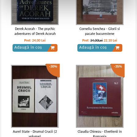
Derek Acorah - The psychic
Corneliu Senchea - Glorii si
adventures of Derek Acorah
pacate bucurestene
Pret:
24,00
Lei
Pret:
34,00Lei
22,10
Lei
Adaugă în coș
Adaugă în coș
-30%
-35%
Aurel State - Drumul Crucii (2
Claudia Chinezu - Elvetienii in
volume)
Romania