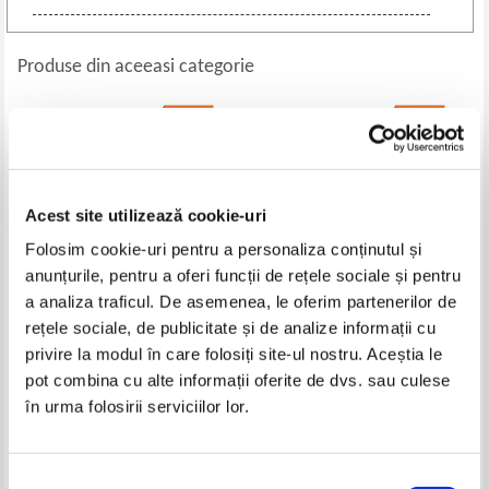
Produse din aceeasi categorie
-25%
-35%
Acest site utilizează cookie-uri
Folosim cookie-uri pentru a personaliza conținutul și
anunțurile, pentru a oferi funcții de rețele sociale și pentru
a analiza traficul. De asemenea, le oferim partenerilor de
rețele sociale, de publicitate și de analize informații cu
Arthur Rubinstein - Amintiri
George Sovu - Da, a fost! ... Da,
privire la modul în care folosiți site-ul nostru. Aceștia le
a ramas! ... Portret (cu
pot combina cu alte informații oferite de dvs. sau culese
autograful autorului)
Pret:
27,00Lei
20,25
Lei
Pret:
45,00Lei
29,25
Lei
în urma folosirii serviciilor lor.
Adaugă în coș
Adaugă în coș
Selecția
-35%