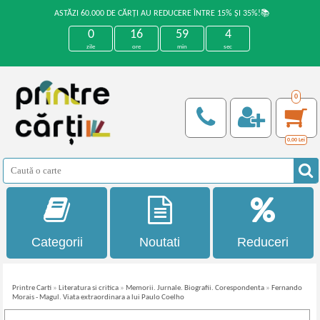
ASTĂZI 60.000 DE CĂRȚI AU REDUCERE ÎNTRE 15% ȘI 35%!📚
0
16
59
4
zile
ore
min
sec
0
0,00
Lei
Categorii
Noutati
Reduceri
Printre Carti
»
Literatura si critica
»
Memorii. Jurnale. Biografii. Corespondenta
»
Fernando
Morais - Magul. Viata extraordinara a lui Paulo Coelho