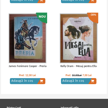
-30%
John Galsworthy - Sfarsit de capitol
John Galsworthy - Sfarsit de capitol
(volumul 1)
(volumul 2)
James Fenimore Cooper - Preria
Kelly Oram - Mesaj pentru Ella
Pret:
12,00
Lei
Pret:
10,00Lei
7,00
Lei
Adaugă în coș
Adaugă în coș