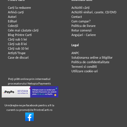
Printre Carti
Informatii utile
Carți la reducere
Achizitii cărți
Arhivă carți
Achizitii viniluri, casete, CD/DVD
Autori
Contact
John Galsworthy - Sfarsit de
John Galsworthy - Sfarsit de capitol
Edituri
Cum cumpar?
capitol, volumul 2. Pustietate in
(volumele 1 si 2)
Colecții
Politica de livrare
floare
Cele mai căutate cărți
Retur comenzi
Blog Printre Carti
Angajari - Cariere
Cărţi sub 5 lei
Cărţi sub 8 lei
Legal
Cărţi sub 10 lei
Artiști/Trupe
ANPC
Case de discuri
Soluționarea online a litigiilor
Politica de confidentialitate
Termeni si conditii
Utilizare cookie-uri
Poţi plăti online prin intermediul
procesatorului Netopia Payments
Urmăreşte-ne pe facebook pentru a fi la
curent cu promoţiile PrintreCarti.ro
John Galsworthy - Sfarsit de capitol
John Galsworthy - Sfarsit de
(volumul 2)
capitol, volumul 2. Pustietate in
floare