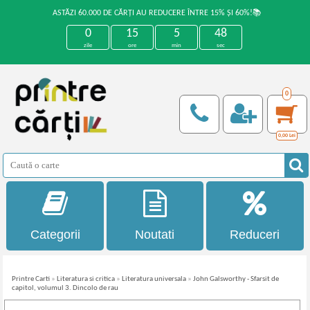
ASTĂZI 60.000 DE CĂRȚI AU REDUCERE ÎNTRE 15% ȘI 60%!📚
0
15
5
48
zile
ore
min
sec
0
0,00
Lei
Categorii
Noutati
Reduceri
Printre Carti
»
Literatura si critica
»
Literatura universala
»
John Galsworthy - Sfarsit de
capitol, volumul 3. Dincolo de rau