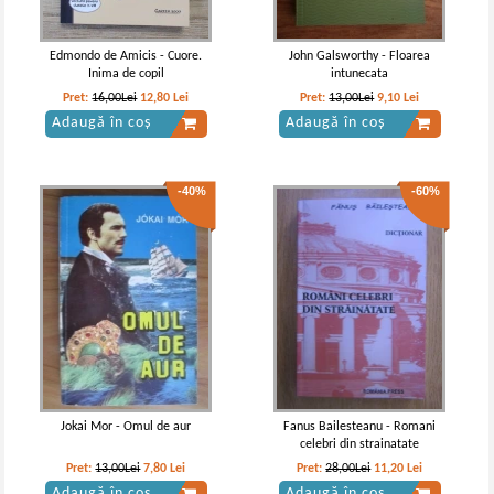
Edmondo de Amicis - Cuore.
John Galsworthy - Floarea
Inima de copil
intunecata
Pret:
16,00Lei
12,80
Lei
Pret:
13,00Lei
9,10
Lei
Adaugă în coș
Adaugă în coș
-40%
-60%
John Galsworthy - Sfarsit de capitol
John Galsworthy - Sfarsit de
(3 volume)
capitol, volumul 1. In asteptare...
Jokai Mor - Omul de aur
Fanus Bailesteanu - Romani
celebri din strainatate
Pret:
13,00Lei
7,80
Lei
Pret:
28,00Lei
11,20
Lei
Adaugă în coș
Adaugă în coș