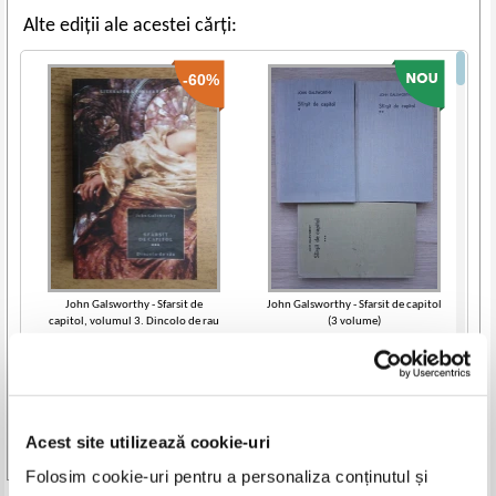
Alte ediții ale acestei cărți:
-60%
John Galsworthy - Sfarsit de
John Galsworthy - Sfarsit de capitol
capitol, volumul 3. Dincolo de rau
(3 volume)
IN STOC
IN STOC
Pret:
10,00Lei
4,00
Lei
Pret:
22,00
Lei
Adaugă în coș
Adaugă în coș
Acest site utilizează cookie-uri
Vezi toate edițiile »
Folosim cookie-uri pentru a personaliza conținutul și