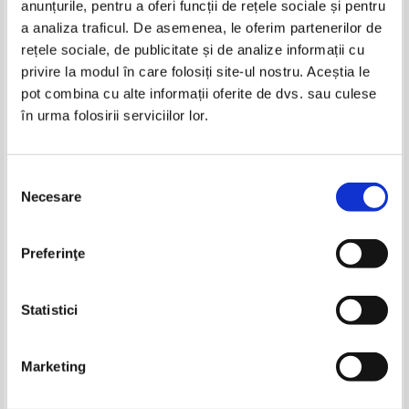
anunțurile, pentru a oferi funcții de rețele sociale și pentru
Produse din aceeasi categorie
a analiza traficul. De asemenea, le oferim partenerilor de
rețele sociale, de publicitate și de analize informații cu
-30%
privire la modul în care folosiți site-ul nostru. Aceștia le
pot combina cu alte informații oferite de dvs. sau culese
în urma folosirii serviciilor lor.
John Galsworthy - Sfarsit de capitol
John Galsworthy - Sfarsit de capitol
(3 volume)
(2 volume)
Selecția
Necesare
consimțământului
Ernest Hemingway - Insule in
Michel Zevaco - Epopeea
Preferinţe
deriva
dragostei
Pret:
14,00Lei
9,80
Lei
Pret:
10,00
Lei
Adaugă în coș
Adaugă în coș
Statistici
-60%
-30%
Marketing