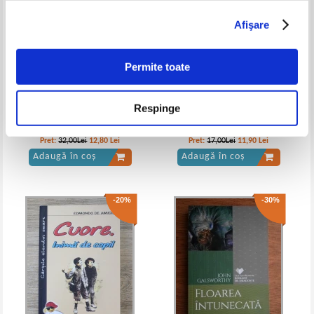
Afişare
Galsworthy - Sfarsit de capitol (3
John Galsworthy - Sfarsit de capitol
volume)
(2 volume)
Permite toate
Respinge
Publius Vergilius Maro - Eneida
Maxim Gorchii - Viata lui Clim
Samghin (volumul 3)
Pret:
32,00Lei
12,80
Lei
Pret:
17,00Lei
11,90
Lei
Adaugă în coș
Adaugă în coș
-20%
-30%
John Galsworthy - Sfarsit de capitol
John Galsworthy - Sfarsitul de
(2 volume)
capitol (2 volume)