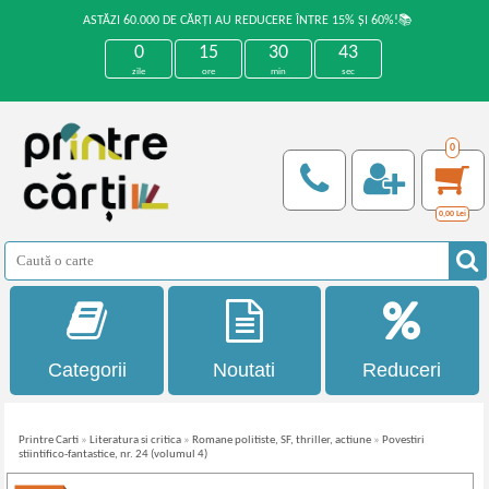
ASTĂZI 60.000 DE CĂRȚI AU REDUCERE ÎNTRE 15% ȘI 60%!📚
0
15
30
43
zile
ore
min
sec
0
0,00
Lei
Categorii
Noutati
Reduceri
Printre Carti
»
Literatura si critica
»
Romane politiste, SF, thriller, actiune
»
Povestiri
stiintifico-fantastice, nr. 24 (volumul 4)