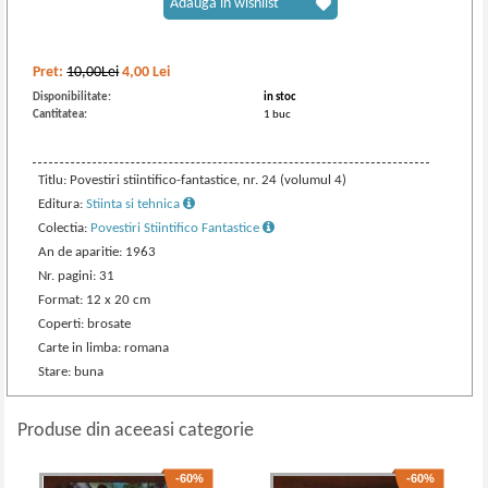
Adaugă în wishlist
Pret:
10,00Lei
4,00
Lei
Disponibilitate:
in stoc
Cantitatea:
1 buc
Titlu: Povestiri stiintifico-fantastice, nr. 24 (volumul 4)
Editura:
Stiinta si tehnica
Colectia:
Povestiri Stiintifico Fantastice
An de aparitie: 1963
Nr. pagini: 31
Format: 12 x 20 cm
Coperti: brosate
Carte in limba: romana
Stare: buna
Produse din aceeasi categorie
-60%
-60%