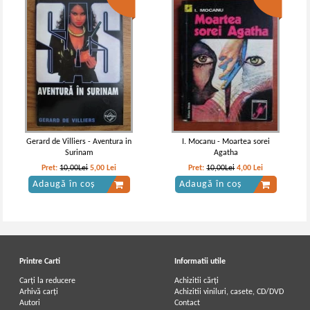
Gerard de Villiers - Aventura in
I. Mocanu - Moartea sorei
Surinam
Agatha
Pret:
10,00Lei
5,00
Lei
Pret:
10,00Lei
4,00
Lei
Adaugă în coș
Adaugă în coș
Printre Carti
Informatii utile
Carți la reducere
Achizitii cărți
Arhivă carți
Achizitii viniluri, casete, CD/DVD
Autori
Contact