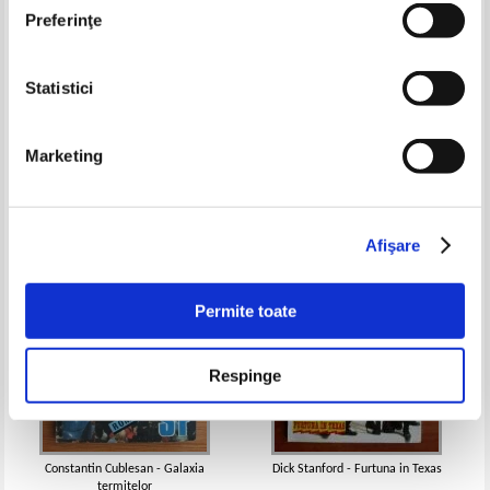
Preferinţe
Statistici
Andronie Sfetcu - Caderea
Alain Dewerpe - Spionul
agentului V 17
Pret:
10,00Lei
4,00
Lei
Pret:
10,00Lei
4,00
Lei
Marketing
Adaugă în coș
Adaugă în coș
-60%
-60%
Afişare
Permite toate
Respinge
Constantin Cublesan - Galaxia
Dick Stanford - Furtuna in Texas
termitelor