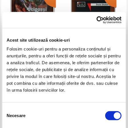
Acest site utilizează cookie-uri
Folosim cookie-uri pentru a personaliza conținutul și
anunțurile, pentru a oferi funcții de rețele sociale și pentru
Ucigasul perfect (antologie de
David Shobin - Agonie
a analiza traficul. De asemenea, le oferim partenerilor de
povestiri horror)
rețele sociale, de publicitate și de analize informații cu
Pret:
11,00Lei
4,40
Lei
Pret:
10,00Lei
4,00
Lei
Adaugă în coș
Adaugă în coș
privire la modul în care folosiți site-ul nostru. Aceștia le
pot combina cu alte informații oferite de dvs. sau culese
în urma folosirii serviciilor lor.
-60%
-60%
Selecția
Necesare
consimțământului