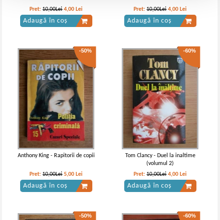
Pret:
10,00Lei
4,00
Lei
Pret:
10,00Lei
4,00
Lei
Adaugă în coș
Adaugă în coș
-50%
-60%
Anthony King - Rapitorii de copii
Tom Clancy - Duel la inaltime
(volumul 2)
Pret:
10,00Lei
5,00
Lei
Pret:
10,00Lei
4,00
Lei
Adaugă în coș
Adaugă în coș
-50%
-60%