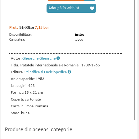
Adaugă în wishlist
Pret:
11,00Lei
7,15
Lei
Disponibilitate:
in stoc
Cantitatea:
1 buc
Autor:
Gheorghe Gheorghe
Titlu: Tratatele internationale ale Romaniei, 1939-1965
Editura:
Stiintifica si Enciclopedica
An de aparitie: 1983
Nr. pagini: 423
Format: 15 x 21 cm
Coperti: cartonate
Carte in limba: romana
Stare: buna
Produse din aceeasi categorie