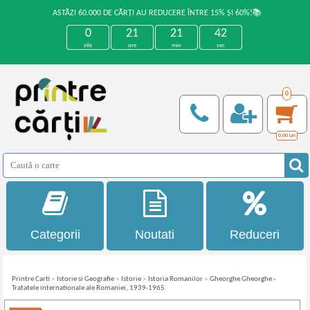
ASTĂZI 60.000 DE CĂRȚI AU REDUCERE ÎNTRE 15% ȘI 60%!📚
0
21
21
42
zile
ore
min
sec
0
0,00
Lei
Categorii
Noutati
Reduceri
Printre Carti
»
Istorie si Geografie
»
Istorie
»
Istoria Romanilor
»
Gheorghe Gheorghe -
Tratatele internationale ale Romaniei, 1939-1965