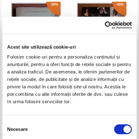
-30%
-40%
Acest site utilizează cookie-uri
Folosim cookie-uri pentru a personaliza conținutul și
anunțurile, pentru a oferi funcții de rețele sociale și pentru
Pontica (volumul 4, 1971)
Dan Silviu Boerescu -
a analiza traficul. De asemenea, le oferim partenerilor de
Romancele pe care le-au iubit
rețele sociale, de publicitate și de analize informații cu
regii din lumea intreaga
Pret:
13,00Lei
9,10
Lei
Pret:
11,00Lei
6,60
Lei
privire la modul în care folosiți site-ul nostru. Aceștia le
Adaugă în coș
Adaugă în coș
pot combina cu alte informații oferite de dvs. sau culese
în urma folosirii serviciilor lor.
-40%
-40%
Selecția
Necesare
consimțământului