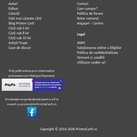
Autori
Contact
Edituri
Cum cumpar?
Colecții
Politica de livrare
Cele mai căutate cărți
Retur comenzi
Blog Printre Carti
Angajari - Cariere
Cărţi sub 5 lei
Cărţi sub 8 lei
Legal
Cărţi sub 10 lei
Artiști/Trupe
ANPC
Case de discuri
Soluționarea online a litigiilor
Politica de confidentialitate
Termeni si conditii
Utilizare cookie-uri
Poţi plăti online prin intermediul
procesatorului Netopia Payments
Urmăreşte-ne pe facebook pentru a fi la
curent cu promoţiile PrintreCarti.ro
Copyright © 2014-2026
PrintreCarti.ro