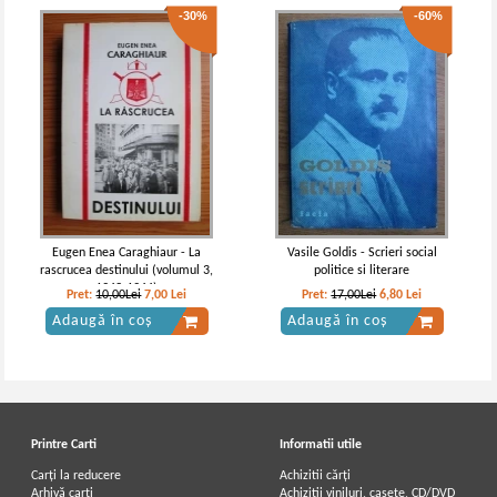
-30%
-60%
Eugen Enea Caraghiaur - La
Vasile Goldis - Scrieri social
rascrucea destinului (volumul 3,
politice si literare
1943-1944)
Pret:
10,00Lei
7,00
Lei
Pret:
17,00Lei
6,80
Lei
Adaugă în coș
Adaugă în coș
Printre Carti
Informatii utile
Carți la reducere
Achizitii cărți
Arhivă carți
Achizitii viniluri, casete, CD/DVD