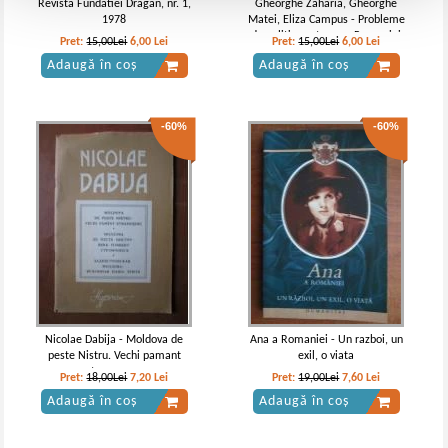
Revista Fundatiei Dragan, nr. 1,
Gheorghe Zaharia, Gheorghe
1978
Matei, Eliza Campus - Probleme
de politica externa a Romaniei
Pret:
15,00Lei
6,00
Lei
Pret:
15,00Lei
6,00
Lei
1919-1939. Culegere de studii
Adaugă în coș
Adaugă în coș
(volumul 1)
-60%
-60%
Nicolae Dabija - Moldova de
Ana a Romaniei - Un razboi, un
peste Nistru. Vechi pamant
exil, o viata
stramosesc
Pret:
18,00Lei
7,20
Lei
Pret:
19,00Lei
7,60
Lei
Adaugă în coș
Adaugă în coș