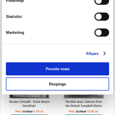
Preferinţe
Irina Ion - Educat-ing. Educatia
Iordan Gheorghe Barbulescu -
Statistici
viitorului-perspective
Uniunea Europeana de la
postmoderne in viziune
national la federal
Pret:
27,00Lei
10,80
Lei
Pret:
27,00Lei
10,80
Lei
economica
Adaugă în coș
Adaugă în coș
Marketing
-35%
-40%
Afişare
Permite toate
Respinge
Nicolas Grimaldi - Tratat despre
The blair years. Extracts from
banalitate
the Alastair Campbell diaries
Pret:
14,00Lei
9,10
Lei
Pret:
25,00Lei
15,00
Lei