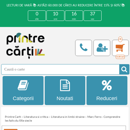
LECTURI DE VARĂ 📚 ASTĂZI 60.000 DE CĂRȚI AU REDUCERE ÎNTRE 15% ȘI 60%!📚
0
10
16
37
zile
ore
min
sec
0
0,00
Lei
Categorii
Noutati
Reduceri
Printre Carti
»
Literatura si critica
»
Literatura in limbi straine
»
Marc Ferro - Comprendre
les faits du XXe siecle