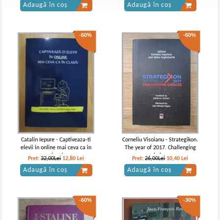
Adaugă în coș
Adaugă în coș
-60%
-60%
Catalin Iepure - Captiveaza-ti
Corneliu Visoianu - Strategikon.
elevii in online mai ceva ca in
The year of 2017. Challenging
clasa!
choices
Pret:
32,00Lei
12,80
Lei
Pret:
26,00Lei
10,40
Lei
Adaugă în coș
Adaugă în coș
-60%
-30%