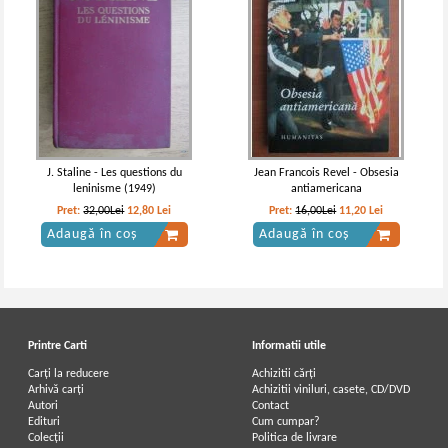
J. Staline - Les questions du
Jean Francois Revel - Obsesia
leninisme (1949)
antiamericana
Pret:
32,00Lei
12,80
Lei
Pret:
16,00Lei
11,20
Lei
Adaugă în coș
Adaugă în coș
Printre Carti
Informatii utile
Carți la reducere
Achizitii cărți
Arhivă carți
Achizitii viniluri, casete, CD/DVD
Autori
Contact
Edituri
Cum cumpar?
Colecții
Politica de livrare