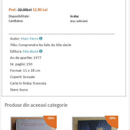
Pret:
32,00Lei
12,80
Lei
Disponibilitate:
in stoc
Cantitatea:
stoc suficient
Autor:
Marc Ferro
Titlu: Comprendre les faits du XXe siecle
Editura:
Marabout
An de aparitie: 1977
Nr. pagini: 250
Format: 11 x 18 cm
Coperti: brosate
Carte in limba: franceza
Stare: buna
Produse din aceeasi categorie
-30%
-30%