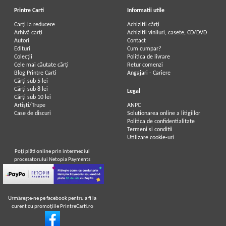
Printre Carti
Informatii utile
Carți la reducere
Achizitii cărți
Arhivă carți
Achizitii viniluri, casete, CD/DVD
Autori
Contact
Edituri
Cum cumpar?
Colecții
Politica de livrare
Cele mai căutate cărți
Retur comenzi
Blog Printre Carti
Angajari - Cariere
Cărţi sub 5 lei
Cărţi sub 8 lei
Legal
Cărţi sub 10 lei
Artiști/Trupe
ANPC
Case de discuri
Soluționarea online a litigiilor
Politica de confidentialitate
Termeni si conditii
Utilizare cookie-uri
Poţi plăti online prin intermediul
procesatorului Netopia Payments
Urmăreşte-ne pe facebook pentru a fi la
curent cu promoţiile PrintreCarti.ro