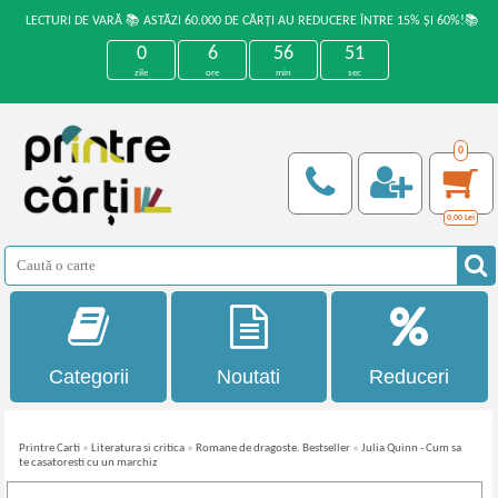
LECTURI DE VARĂ 📚 ASTĂZI 60.000 DE CĂRȚI AU REDUCERE ÎNTRE 15% ȘI 60%!📚
0
6
56
51
zile
ore
min
sec
0
0,00
Lei
Categorii
Noutati
Reduceri
Printre Carti
»
Literatura si critica
»
Romane de dragoste. Bestseller
»
Julia Quinn - Cum sa
te casatoresti cu un marchiz