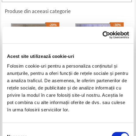
Produse din aceeasi categorie
-20%
-30%
Acest site utilizează cookie-uri
Folosim cookie-uri pentru a personaliza conținutul și
anunțurile, pentru a oferi funcții de rețele sociale și pentru
a analiza traficul. De asemenea, le oferim partenerilor de
rețele sociale, de publicitate și de analize informații cu
Leila Slimani - In gradina
Olivia Poulet - 12 ore pentru a
privire la modul în care folosiți site-ul nostru. Aceștia le
capcaunului
spune te iubesc
Pret:
28,00Lei
22,40
Lei
Pret:
25,00Lei
17,50
Lei
pot combina cu alte informații oferite de dvs. sau culese
Adaugă în coș
Adaugă în coș
în urma folosirii serviciilor lor.
-40%
Selecția