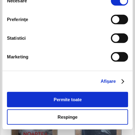
Necesare
consimțământului
Preferinţe
Statistici
Vi Keeland - Interzis
Cecelia Ahern - Suflete pereche
Marketing
Pret:
28,00
Lei
Pret:
28,00Lei
16,80
Lei
Adaugă în coș
Adaugă în coș
Afişare
-30%
Permite toate
Respinge