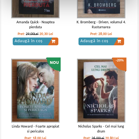
Amanda Quick - Noaptea
K. Bromberg - Driven, volumul 4.
pierduta
Rasturnarea
Pret:
29,00Lei
20,30
Lei
Pret:
28,00
Lei
Adaugă în coș
Adaugă în coș
-20%
Linda Howard - Foarte apropiat
Nicholas Sparks - Cel mai lung
si periculos
drum
Pret:
18,00
Lei
Pret:
26,00Lei
20,80
Lei