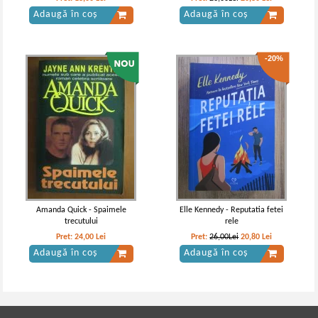
Adaugă în coș
Adaugă în coș
-20%
Amanda Quick - Spaimele
Elle Kennedy - Reputatia fetei
trecutului
rele
Pret:
24,00
Lei
Pret:
26,00Lei
20,80
Lei
Adaugă în coș
Adaugă în coș