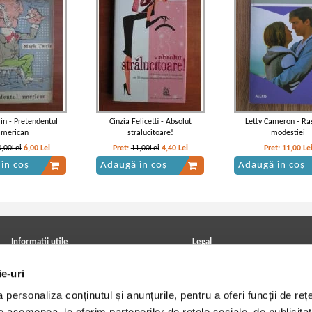
n - Pretendentul
Cinzia Felicetti - Absolut
Letty Cameron - Ra
american
stralucitoare!
modestiei
0,00Lei
6,00
Lei
Pret:
11,00Lei
4,40
Lei
Pret:
11,00
Le
în coș
Adaugă în coș
Adaugă în coș
Informatii utile
Legal
ANPC
Achizitii cărți
ie-uri
Achizitii viniluri, casete, CD/DVD
Soluționarea online a litigiilor
Contact
Politica de confidentialitate
personaliza conținutul și anunțurile, pentru a oferi funcții de rețe
Cum cumpar?
Termeni si conditii
Politica de livrare
Utilizare cookie-uri
De asemenea, le oferim partenerilor de rețele sociale, de publicitat