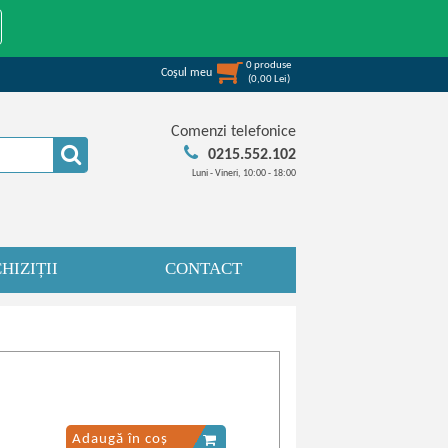
0
produse
Coşul meu
(
0,00
Lei
)
Comenzi telefonice
0215.552.102
Luni - Vineri, 10:00 - 18:00
HIZIȚII
CONTACT
Adaugă în coș