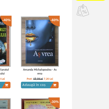
-40%
-60%
 Sarutul
Amanda Michalopoulou - As
cului
vrea
0
Lei
Pret:
18,00Lei
7,20
Lei
Adaugă în coș
-30%