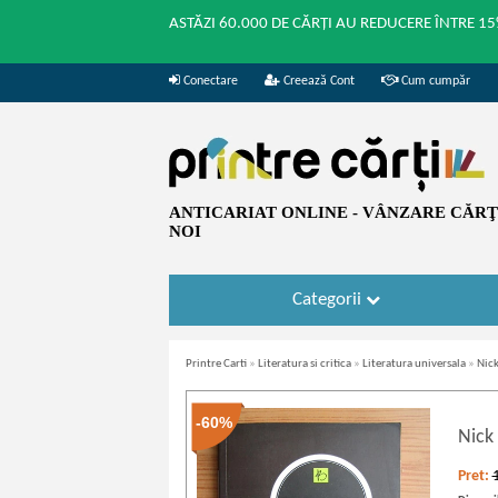
ASTĂZI 60.000 DE CĂRȚI AU REDUCERE ÎNTRE 15
Conectare
Creează Cont
Cum cumpăr
ANTICARIAT ONLINE - VÂNZARE CĂRŢI
NOI
Categorii
Printre Carti
»
Literatura si critica
»
Literatura universala
»
Nick
-60%
Nick
Pret: