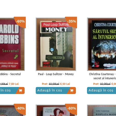
-60%
-35%
obbins - Secretul
Paul - Loup Sulitzer - Money
Christina Courtenay -
secret al intuneri
9,00Lei
7,60
Lei
Pret:
10,00Lei
6,50
Lei
Pret:
10,00Lei
6,0
în coș
Adaugă în coș
Adaugă în coș
-40%
-60%