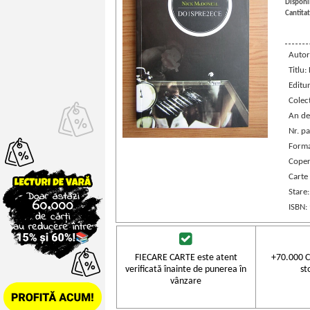
Disponib
Cantitat
Autor
Titlu:
Editu
Colec
An de
Nr. pa
Forma
Coper
Carte
Stare
ISBN:
FIECARE CARTE este atent
+70.000 C
verificată înainte de punerea în
st
vânzare