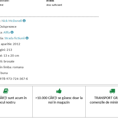
ilitate:
in stoc
ea:
stoc suficient
:
Nick McDonell
 Doisprezece
ra:
Allfa
tia:
Strada fictiunii
 aparitie: 2012
gini: 213
t: 13 x 20 cm
ti: brosate
 in limba: romana
: buna
 978-973-724-367-6
ĂRŢI sunt acum în
>10.000 CĂRŢI se găsesc doar la
TRANSPORT GRA
ocul nostru
noi în magazin
comenzile de mini