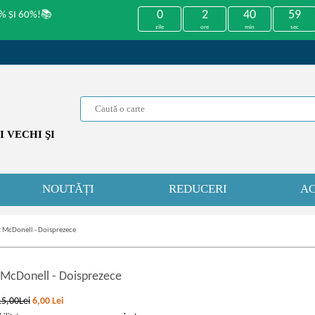
0
2
40
59
% ȘI 60%!📚
zile
ore
min
sec
 VECHI ŞI
NOUTĂȚI
REDUCERI
AC
 McDonell - Doisprezece
 McDonell
-
Doisprezece
15,00Lei
6,00
Lei