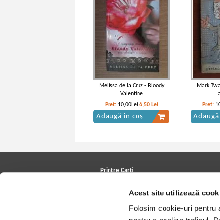
Melissa de la Cruz - Bloody
Mark Twai
Valentine
Pret:
10,00Lei
6,50
Lei
Pret:
1
Adaugă în coș
Adaugă 
Printre Carti
Carți la reducere
Acest site utilizează cook
Arhivă carți
Autori
Folosim cookie-uri pentru a 
Edituri
Colecții
pentru a analiza traficul. 