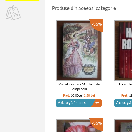
Produse din aceeasi categorie
-35%
Michel Zevaco - Marchiza de
Harold R
Pompadour
Pret:
10,00Lei
6,50
Lei
Pret:
1
Adaugă în coș
Adaugă 
-35%