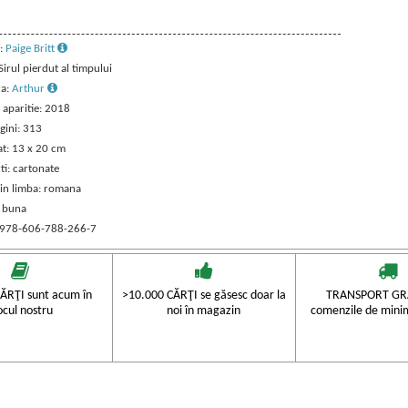
:
Paige Britt
 Sirul pierdut al timpului
ra:
Arthur
 aparitie: 2018
gini: 313
t: 13 x 20 cm
ti: cartonate
 in limba: romana
: buna
 978-606-788-266-7
ĂRŢI sunt acum în
>10.000 CĂRŢI se găsesc doar la
TRANSPORT GRA
ocul nostru
noi în magazin
comenzile de mini