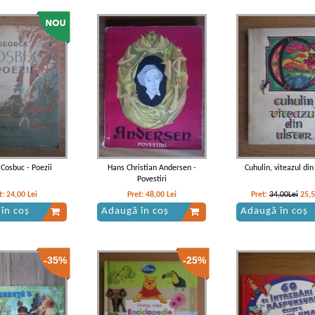
Cosbuc - Poezii
Hans Christian Andersen -
Cuhulin, viteazul din
Povestiri
t:
24,00
Lei
Pret:
48,00
Lei
Pret:
34,00Lei
25,
în coș
Adaugă în coș
Adaugă în coș
-35%
-25%