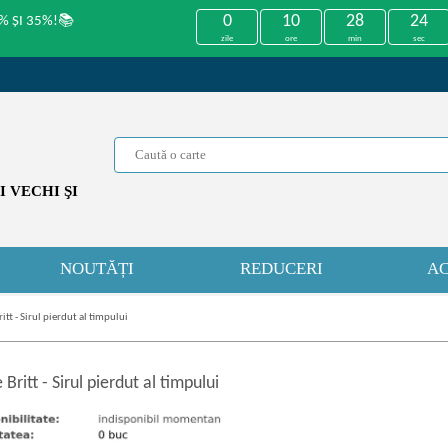
0
10
28
24
% ȘI 35%!📚
zile
ore
min
sec
 VECHI ŞI
NOUTĂȚI
REDUCERI
AC
ritt - Sirul pierdut al timpului
 Britt
-
Sirul pierdut al timpului