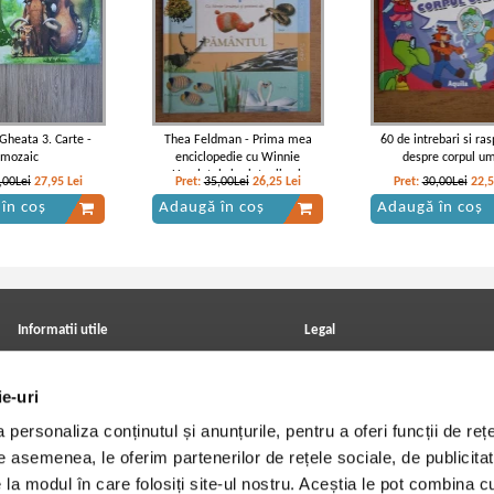
Gheata 3. Carte -
Thea Feldman - Prima mea
60 de intrebari si ra
mozaic
enciclopedie cu Winnie
despre corpul u
Ursuletul si prietenii sai.
,00Lei
27,95
Lei
Pret:
35,00Lei
26,25
Lei
Pret:
30,00Lei
22,
Pamantul
în coș
Adaugă în coș
Adaugă în coș
Informatii utile
Legal
ANPC
Achizitii cărți
Achizitii viniluri, casete, CD/DVD
Soluționarea online a litigiilor
ie-uri
Contact
Politica de confidentialitate
Cum cumpar?
Termeni si conditii
personaliza conținutul și anunțurile, pentru a oferi funcții de rețe
Politica de livrare
Utilizare cookie-uri
Retur comenzi
De asemenea, le oferim partenerilor de rețele sociale, de publicitat
Angajari - Cariere
e la modul în care folosiți site-ul nostru. Aceștia le pot combina c