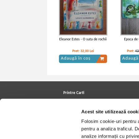
Eleanor Estes - O suta de rochii
Epoca de 
Pret:
32,00
Lei
Pret:
43
Adaugă în coș
Adaugă 
Printre Carti
Carți la reducere
Arhivă carți
Acest site utilizează cook
Autori
Edituri
Folosim cookie-uri pentru a 
Colecții
Cele mai căutate cărți
pentru a analiza traficul. 
Blog Printre Carti
analize informații cu privir
Cărţi sub 5 lei