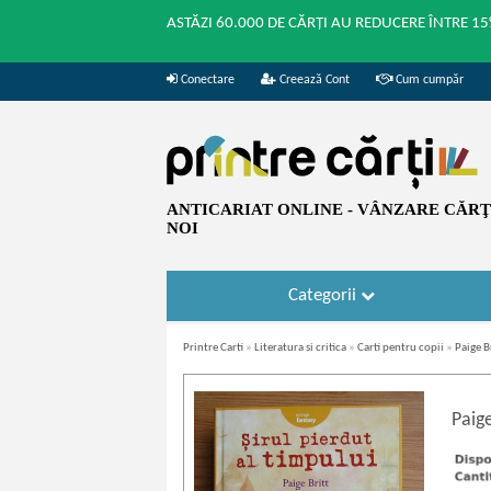
ASTĂZI 60.000 DE CĂRȚI AU REDUCERE ÎNTRE 15
Conectare
Creează Cont
Cum cumpăr
ANTICARIAT ONLINE - VÂNZARE CĂRŢI
NOI
Categorii
Printre Carti
»
Literatura si critica
»
Carti pentru copii
»
Paige B
Paige