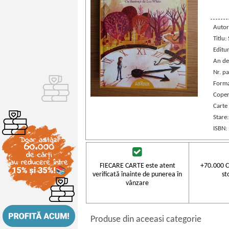
Autor
Titlu:
Editu
An de
Nr. pa
Forma
Coper
Carte
Stare
ISBN:
FIECARE CARTE este atent
+70.000 C
verificată înainte de punerea în
st
vânzare
Produse din aceeasi categorie