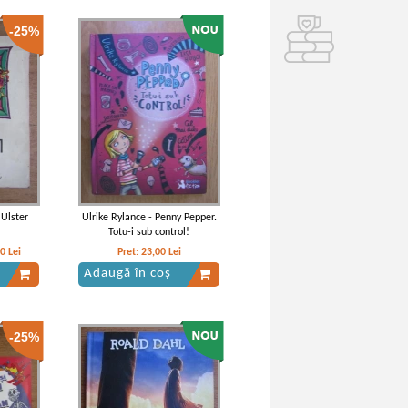
-25%
 Ulster
Ulrike Rylance - Penny Pepper.
Totu-i sub control!
50
Lei
Pret:
23,00
Lei
Adaugă în coș
-25%