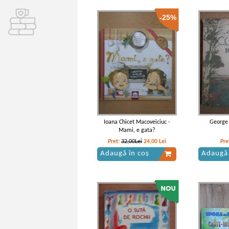
-25%
Ioana Chicet Macoveiciuc -
George 
Mami, e gata?
Pret:
32,00Lei
24,00
Lei
Pre
Adaugă în coș
Adaugă 