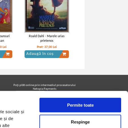
spunsuri
Roald Dahl - Marele urias
man
prietenos
50
Lei
Pret:
37,00
Lei
Adaugă în coș
Poţi plăti online prin intermediul procesatorului
Netopia Payments
Permite toate
Urmăreşte-ne pe facebook pentru a fi la curent cu
le sociale și
promoţiile PrintreCarti.ro
e și de
Respinge
u alte