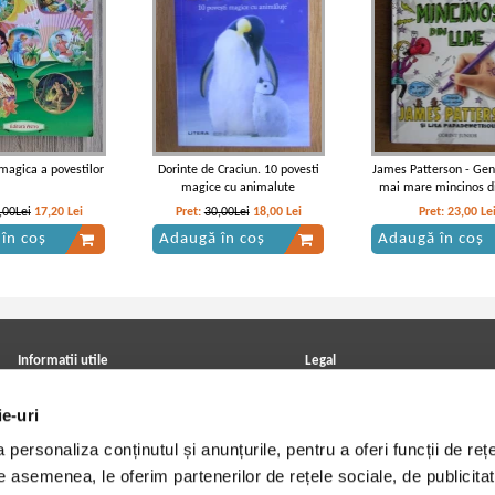
magica a povestilor
Dorinte de Craciun. 10 povesti
James Patterson - Gen
magice cu animalute
mai mare mincinos d
,00Lei
17,20
Lei
Pret:
30,00Lei
18,00
Lei
Pret:
23,00
Le
în coș
Adaugă în coș
Adaugă în coș
Informatii utile
Legal
ANPC
Achizitii cărți
ie-uri
Achizitii viniluri, casete, CD/DVD
Soluționarea online a litigiilor
Contact
Politica de confidentialitate
personaliza conținutul și anunțurile, pentru a oferi funcții de rețe
Cum cumpar?
Termeni si conditii
Politica de livrare
Utilizare cookie-uri
De asemenea, le oferim partenerilor de rețele sociale, de publicitat
Retur comenzi