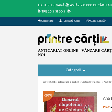
LECTURI DE VARĂ 📚 ASTĂZI 60.000 DE CĂRȚI A
ÎNTRE 15% ȘI 60%!📚
Conectare
Creează Cont
Cum cumpăr
ANTICARIAT ONLINE - VÂNZARE CĂRŢI
NOI
Categorii
Printre Carti
»
Literatura si critica
»
Carti pentru copii
»
Ana Rot
-20%
Ana 
Pret: