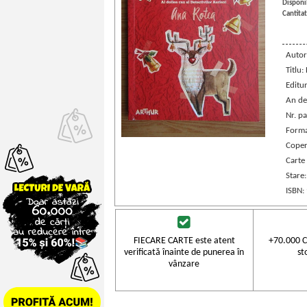
Disponib
Cantitat
Autor
Titlu:
Editu
An de
Nr. pa
Forma
Coper
Carte
Stare
ISBN:
FIECARE CARTE este atent
+70.000 C
verificată înainte de punerea în
st
vânzare