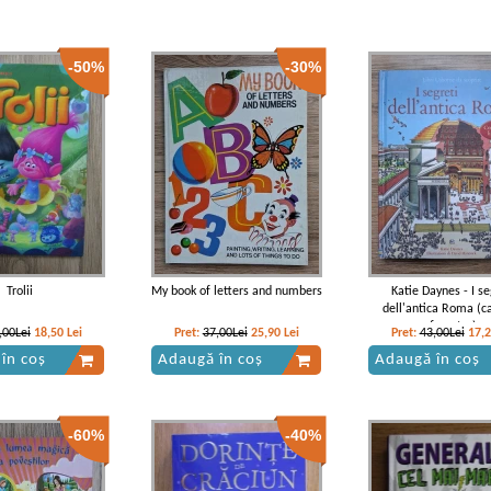
-50%
-30%
Trolii
My book of letters and numbers
Katie Daynes - I se
dell'antica Roma (c
ferestre)
,00Lei
18,50
Lei
Pret:
37,00Lei
25,90
Lei
Pret:
43,00Lei
17,
în coș
Adaugă în coș
Adaugă în coș
-60%
-40%