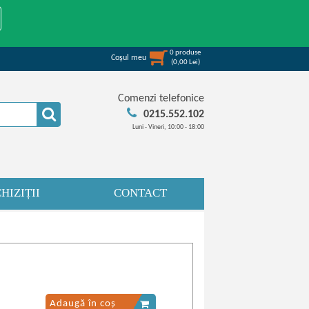
0
produse
Coşul meu
(
0,00
Lei
)
Comenzi telefonice
0215.552.102
Luni - Vineri, 10:00 - 18:00
HIZIȚII
CONTACT
Adaugă în coș