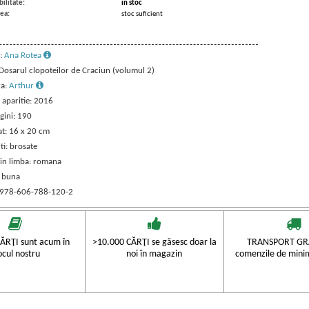
ilitate:
in stoc
ea:
stoc suficient
:
Ana Rotea
 Dosarul clopoteilor de Craciun (volumul 2)
ra:
Arthur
 aparitie: 2016
gini: 190
t: 16 x 20 cm
ti: brosate
 in limba: romana
: buna
 978-606-788-120-2
ĂRŢI sunt acum în
>10.000 CĂRŢI se găsesc doar la
TRANSPORT GRA
ocul nostru
noi în magazin
comenzile de mini