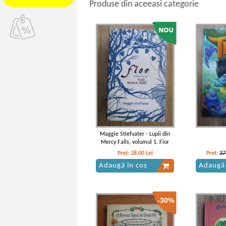
Produse din aceeasi categorie
Maggie Stiefvater - Lupii din
Mercy Falls, volumul 1. Fior
Pret:
28,00
Lei
Pret:
37
Adaugă în coș
Adaugă 
-30%