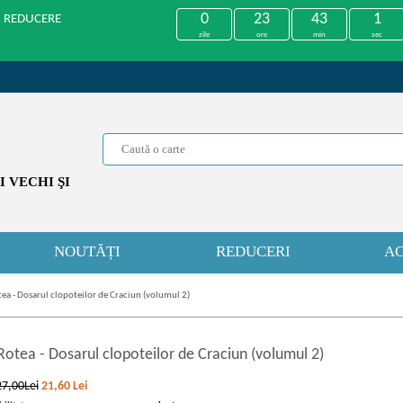
0
23
43
1
U REDUCERE
zile
ore
min
sec
 VECHI ŞI
NOUTĂȚI
REDUCERI
AC
ea - Dosarul clopoteilor de Craciun (volumul 2)
Rotea
-
Dosarul clopoteilor de Craciun (volumul 2)
27,00Lei
21,60
Lei