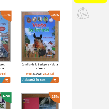
-60%
-35%
greti
Camilla de la Bedoyere - Viata
arte cu
la ferma
20
Lei
Pret:
37,00Lei
24,05
Lei
Adaugă în coș
-35%