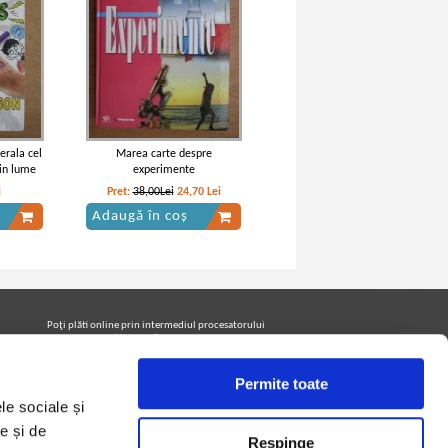
erala cel
Marea carte despre
in lume
experimente
i
Pret:
38,00Lei
24,70
Lei
Adaugă în coș
Poţi plăti online prin intermediul procesatorului
Netopia Payments
Permite toate
le sociale și
Urmăreşte-ne pe facebook pentru a fi la curent cu
promoţiile PrintreCarti.ro
e și de
Respinge