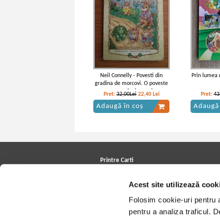
Neil Connelly - Povesti din
Prin lumea 
gradina de morcovi. O poveste
spusa de doua ori
Pret:
32,00Lei
22,40
Lei
Pret:
43
Adaugă în coș
Adaugă 
Printre Carti
Carți la reducere
Acest site utilizează cook
Arhivă carți
Autori
Folosim cookie-uri pentru a 
Edituri
Colecții
pentru a analiza traficul. 
Cele mai căutate cărți