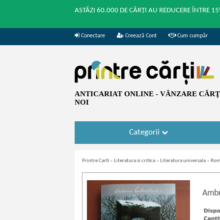
ASTĂZI 60.000 DE CĂRȚI AU REDUCERE ÎNTRE 15
Conectare
Creează Cont
Cum cumpăr
ANTICARIAT ONLINE - VÂNZARE CĂRŢI
NOI
Categorii
Printre Carti
»
Literatura si critica
»
Literatura universala
»
Roma
Ambr