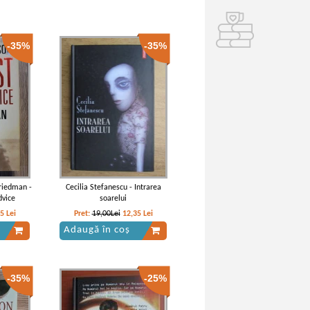
-35%
-35%
riedman -
Cecilia Stefanescu - Intrarea
dvice
soarelui
55
Lei
Pret:
19,00Lei
12,35
Lei
Adaugă în coș
-35%
-25%