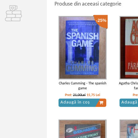
Produse din aceeasi categorie
-25%
Charles Cumming - The spanish
Agatha Chris
game
fa
Pret:
21,00Lei
15,75
Lei
Pre
Adaugă în coș
Adaugă 