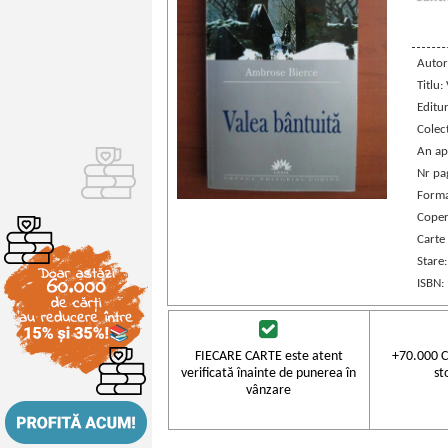
Autor
Titlu:
Editu
Colec
An ap
Nr pa
Forma
Coper
Carte
Stare
ISBN:
FIECARE CARTE este atent
+70.000 C
verificată înainte de punerea în
st
vânzare