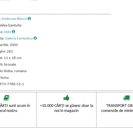
:
Ambrose Bierce
 Valea bantuita
ra:
Leda
tia:
Galeria Fantastica
aritie: 2005
gini: 262
t: 11 x 18 cm
ti: brosate
 in limba: romana
: buna
 973-7786-52-1
ĂRŢI sunt acum în
>10.000 CĂRŢI se găsesc doar la
TRANSPORT GRA
ocul nostru
noi în magazin
comenzile de mini