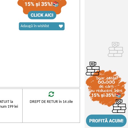
Adaugă în wishlist
TUIT la
DREPT DE RETUR în 14 zile
mum 199 lei