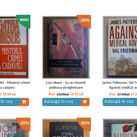
-35%
tie - Misterul crimei
Lian Hearn - Sa nu trezesti
James Patterson, Hal F
ra cadavru
podeaua-privighetoare
Against medical a
t:
16,00
Lei
Pret:
23,00Lei
14,95
Lei
Pret:
27,00Lei
17,
în coș
Adaugă în coș
Adaugă în coș
-35%
-35%