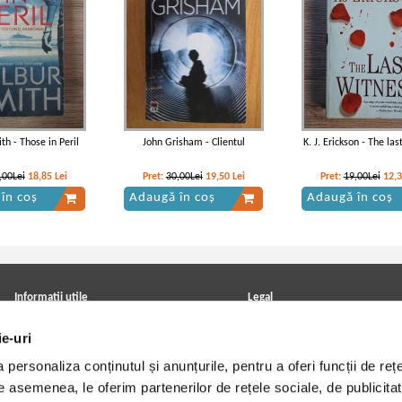
th - Those in Peril
John Grisham - Clientul
K. J. Erickson - The la
,00Lei
18,85
Lei
Pret:
30,00Lei
19,50
Lei
Pret:
19,00Lei
12,
în coș
Adaugă în coș
Adaugă în coș
Informatii utile
Legal
ANPC
Achizitii cărți
ie-uri
Achizitii viniluri, casete, CD/DVD
Soluționarea online a litigiilor
Contact
Politica de confidentialitate
personaliza conținutul și anunțurile, pentru a oferi funcții de rețe
Cum cumpar?
Termeni si conditii
Politica de livrare
Utilizare cookie-uri
De asemenea, le oferim partenerilor de rețele sociale, de publicitat
Retur comenzi