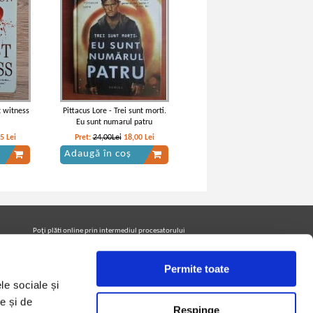
st witness
Pittacus Lore - Trei sunt morti.
Eu sunt numarul patru
35
Lei
Pret:
24,00Lei
18,00
Lei
Adaugă în coș
Poţi plăti online prin intermediul procesatorului
Netopia Payments
Permite toate
le sociale și
Urmăreşte-ne pe facebook pentru a fi la curent cu
promoţiile PrintreCarti.ro
e și de
Respinge