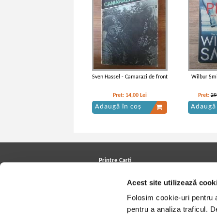
Sven Hassel - Camarazi de front
Wilbur Smi
Pret:
14,00
Lei
Pret:
29
Adaugă în coș
Adaugă 
Printre Carti
Carți la reducere
Acest site utilizează cook
Arhivă carți
Autori
Folosim cookie-uri pentru a 
Edituri
Colecții
pentru a analiza traficul. 
Cele mai căutate cărți