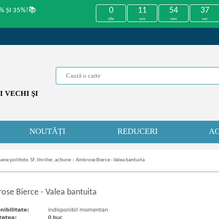
0
11
54
37
% ȘI 35%!📚
zile
ore
min
sec
 VECHI ŞI
NOUTĂȚI
REDUCERI
AC
ne politiste, SF, thriller, actiune
»
Ambrose Bierce - Valea bantuita
ose Bierce
-
Valea bantuita