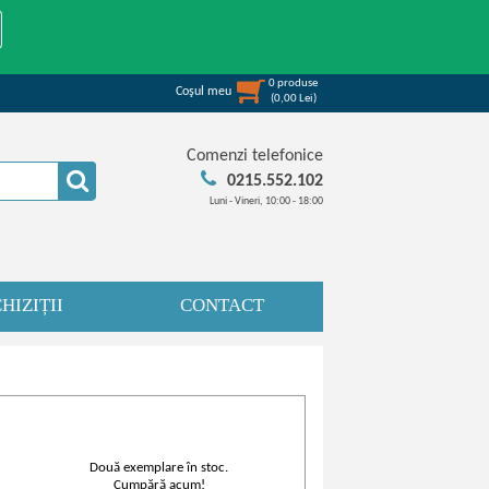
0
produse
Coşul meu
(
0,00
Lei
)
Comenzi telefonice
0215.552.102
Luni - Vineri, 10:00 - 18:00
HIZIȚII
CONTACT
Două exemplare în stoc.
Cumpără acum!