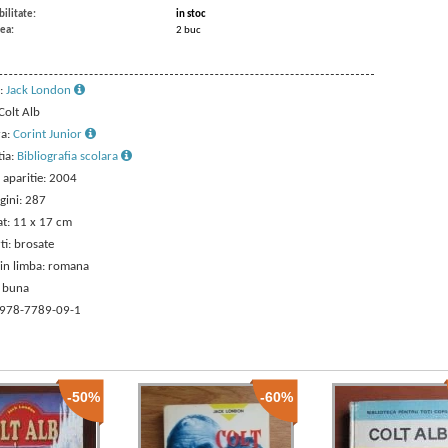
ilitate:
in stoc
ea:
2 buc
:
Jack London
 Colt Alb
ra:
Corint Junior
tia:
Bibliografia scolara
 aparitie: 2004
gini: 287
t: 11 x 17 cm
ti: brosate
 in limba: romana
: buna
 978-7789-09-1
-50%
-60%