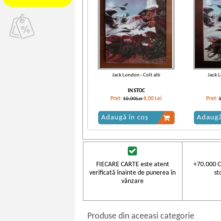
Jack London - Colt alb
Jack L
IN STOC
Pret:
10,00Lei
6,00
Lei
Pret:
Adaugă în coș
Adaugă
-30%
FIECARE CARTE este atent
+70.000 C
verificată înainte de punerea în
st
vânzare
Produse din aceeasi categorie