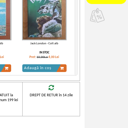
Alb
Jack London - Colt alb
IN STOC
Lei
Pret:
10,00Lei
6,00
Lei
Adaugă în coș
-30%
-30%
TUIT la
DREPT DE RETUR în 14 zile
mum 199 lei