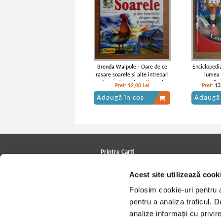
Adaugă în coș
Adaugă
-35%
Brenda Walpole - Oare de ce
Enciclopedi
rasare soarele si alte intrebari
lumea 
despre timp si anotimpuri
Com
Pret:
12,00
Lei
Pret:
13
Adaugă în coș
Adaugă 
Jack London - Colt Alb
Jack L
IN STOC
Printre Carti
Pret:
15,00Lei
9,75
Lei
Pret:
Carți la reducere
Acest site utilizează cook
Adaugă în coș
Adaugă
Arhivă carți
Autori
Folosim cookie-uri pentru a 
Edituri
Colecții
pentru a analiza traficul. 
Cele mai căutate cărți
analize informații cu privir
Blog Printre Carti