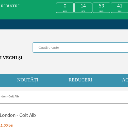
0
14
53
41
U REDUCERE
zile
ore
min
sec
 VECHI ŞI
NOUTĂȚI
REDUCERI
AC
ndon - Colt Alb
 London
-
Colt Alb
11,00
Lei