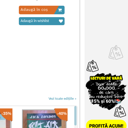
Adaugă în coș
Adaugă în wishlist
Vezi toate edițiile »
-35%
-40%