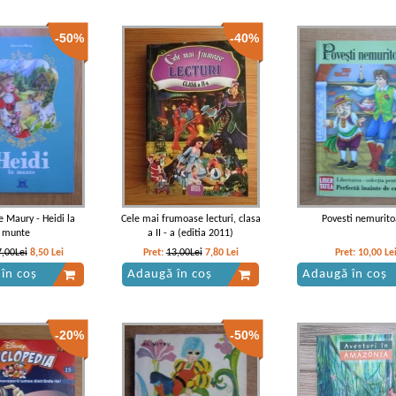
-50%
-40%
ondon - Colt Alb
Jack London - Colt alb
Jack London - Colt 
IN STOC
IN STOC
IN STOC
12,00Lei
7,80
Lei
Pret:
14,00Lei
9,80
Lei
Pret:
12,00Lei
8,40
 în coș
Adaugă în coș
Adaugă în coș
-35%
-40%
e Maury - Heidi la
Cele mai frumoase lecturi, clasa
Povesti nemurito
munte
a II - a (editia 2011)
7,00Lei
8,50
Lei
Pret:
13,00Lei
7,80
Lei
Pret:
10,00
Le
în coș
Adaugă în coș
Adaugă în coș
-20%
-50%
ondon - Colt alb
Jack London - Colt Alb
Jack London - Colt 
IN STOC
IN STOC
IN STOC
13,00Lei
8,45
Lei
Pret:
10,00Lei
6,00
Lei
Pret:
12,00Lei
7,20