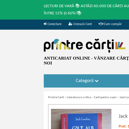
LECTURI DE VARĂ 📚 ASTĂZI 60.000 DE CĂRȚI A
ÎNTRE 15% ȘI 60%!📚
Conectare
Creează Cont
Cum cumpăr
ANTICARIAT ONLINE - VÂNZARE CĂRŢI
NOI
Categorii
Printre Carti
»
Literatura si critica
»
Carti pentru copii
»
Jack Lo
Jack
Pret: