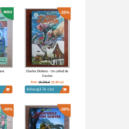
-35%
Alb
Jack London - Colt Alb
IN STOC
Lei
Pret:
19,00Lei
13,30
Lei
Adaugă în coș
-40%
-40%
are
Charles Dickens - Un colind de
Craciun
i
Pret:
16,00Lei
10,40
Lei
Adaugă în coș
-40%
-30%
Alb
Jack London - Colt alb
IN STOC
Lei
Pret:
10,00Lei
6,00
Lei