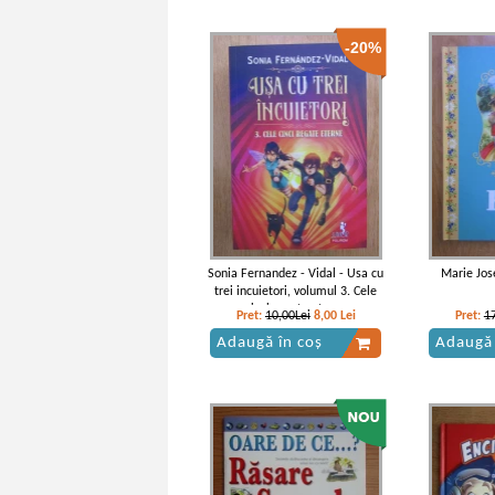
-20%
Jack London - Colt alb
Jack L
IN STOC
Pret:
10,00Lei
7,00
Lei
Pret:
Adaugă în coș
Adaugă
-35%
Sonia Fernandez - Vidal - Usa cu
Marie Jos
trei incuietori, volumul 3. Cele
cinci regate eterne
Pret:
10,00Lei
8,00
Lei
Pret:
1
Adaugă în coș
Adaugă 
Jack London - Colt alb
Jack L
IN STOC
Pret:
12,00Lei
7,80
Lei
Pret: