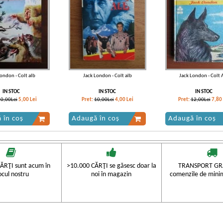
ondon - Colt alb
Jack London - Colt alb
Jack London - Colt 
IN STOC
IN STOC
IN STOC
10,00Lei
5,00
Lei
Pret:
10,00Lei
4,00
Lei
Pret:
12,00Lei
7,80
 în coș
Adaugă în coș
Adaugă în coș
-35%
-30%
ĂRŢI sunt acum în
>10.000 CĂRŢI se găsesc doar la
TRANSPORT GRA
ocul nostru
noi în magazin
comenzile de mini