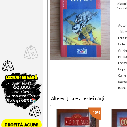
Disponib
Cantitat
Autor
Titlu:
Editu
Colec
An de
Nr. pa
Forma
Coper
Carte
Stare
ISBN:
Alte ediții ale acestei cărți:
-40%