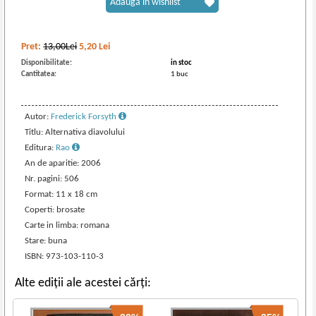
Adaugă în wishlist
Pret:
13,00Lei
5,20
Lei
Disponibilitate:
in stoc
Cantitatea:
1 buc
Autor:
Frederick Forsyth
Titlu: Alternativa diavolului
Editura:
Rao
An de aparitie: 2006
Nr. pagini: 506
Format: 11 x 18 cm
Coperti: brosate
Carte in limba: romana
Stare: buna
ISBN: 973-103-110-3
Alte ediții ale acestei cărți: