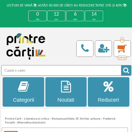
LECTURI DE VARĂ 📚 ASTĂZI 60.000 DE CĂRȚI AU REDUCERE ÎNTRE 15% ȘI 60%!📚
0
12
6
14
zile
ore
min
sec
0
0,00
Lei
Categorii
Noutati
Reduceri
Printre Carti
»
Literatura si critica
»
Romane politiste, SF, thriller, actiune
»
Frederick
Forsyth - Alternativa diavolului