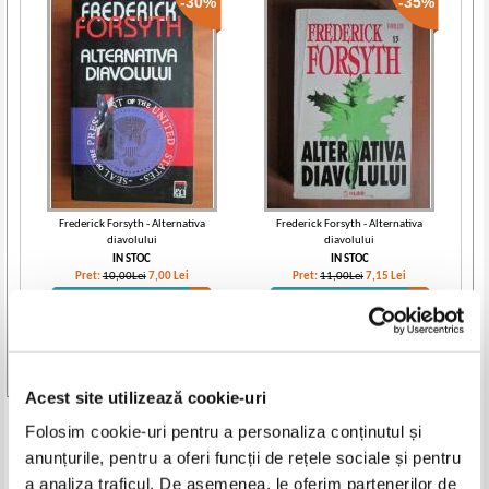
-30%
-35%
Frederick Forsyth - Alternativa
Frederick Forsyth - Alternativa
diavolului
diavolului
IN STOC
IN STOC
Pret:
10,00Lei
7,00
Lei
Pret:
11,00Lei
7,15
Lei
Adaugă în coș
Adaugă în coș
Vezi toate edițiile »
Acest site utilizează cookie-uri
Produse din aceeasi categorie
Folosim cookie-uri pentru a personaliza conținutul și
anunțurile, pentru a oferi funcții de rețele sociale și pentru
-60%
-40%
a analiza traficul. De asemenea, le oferim partenerilor de