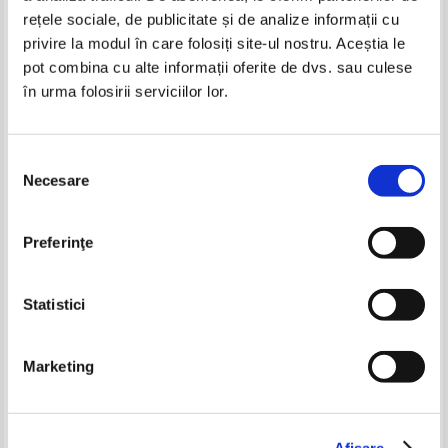
rețele sociale, de publicitate și de analize informații cu
privire la modul în care folosiți site-ul nostru. Aceștia le
pot combina cu alte informații oferite de dvs. sau culese
în urma folosirii serviciilor lor.
Frederick Forsyth - Alternativa
diavolului
Selecția
Necesare
consimțământului
Amanda Quick - Iubiri in Eclipse
Evelyn Anthony - Forta de
Bay, volumul 3. O vara in Eclipse
ocupatie
Bay
Preferinţe
Pret:
16,00Lei
6,40
Lei
Pret:
10,00Lei
6,00
Lei
Adaugă în coș
Adaugă în coș
Statistici
-50%
-40%
Marketing
Afişare