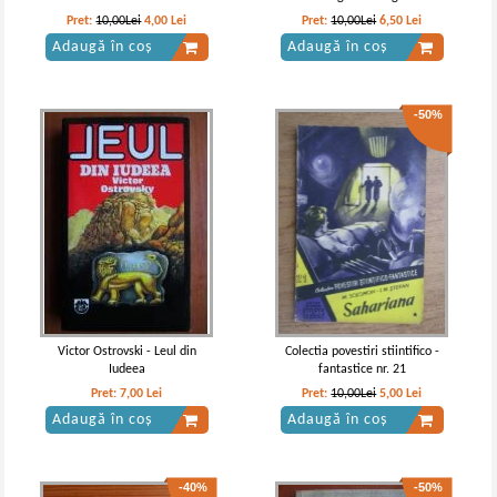
Pret:
10,00Lei
4,00
Lei
Pret:
10,00Lei
6,50
Lei
Adaugă în coș
Adaugă în coș
-50%
Victor Ostrovski - Leul din
Colectia povestiri stiintifico -
Iudeea
fantastice nr. 21
Pret:
7,00
Lei
Pret:
10,00Lei
5,00
Lei
Adaugă în coș
Adaugă în coș
-40%
-50%