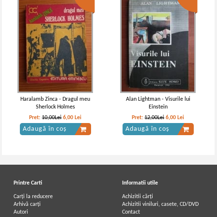
Haralamb Zinca - Dragul meu
Alan Lightman - Visurile lui
Sherlock Holmes
Einstein
Pret:
10,00Lei
6,00
Lei
Pret:
12,00Lei
6,00
Lei
Adaugă în coș
Adaugă în coș
Printre Carti
Informatii utile
Carți la reducere
Achizitii cărți
Arhivă carți
Achizitii viniluri, casete, CD/DVD
Autori
Contact