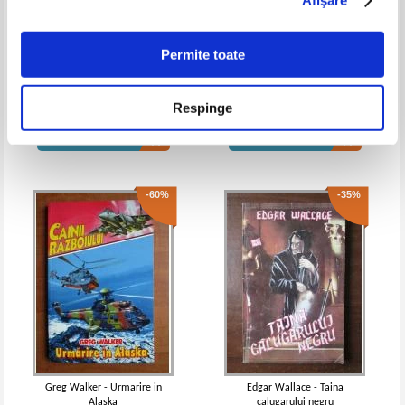
Permite toate
Sara Paretsky - Deadlock
Lawrence Alexander - Rubicon.
Conspiratie la Casa Alba
Respinge
Pret:
10,00Lei
5,00
Lei
Pret:
10,00Lei
6,00
Lei
Adaugă în coș
Adaugă în coș
-60%
-35%
Greg Walker - Urmarire in
Edgar Wallace - Taina
Alaska
calugarului negru