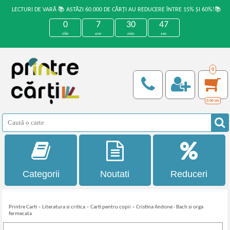
LECTURI DE VARĂ 📚 ASTĂZI 60.000 DE CĂRȚI AU REDUCERE ÎNTRE 15% ȘI 60%!📚
0
7
30
47
zile
ore
min
sec
0
0,00
Lei
Categorii
Noutati
Reduceri
Printre Carti
»
Literatura si critica
»
Carti pentru copii
»
Cristina Andone - Bach si orga
fermecata