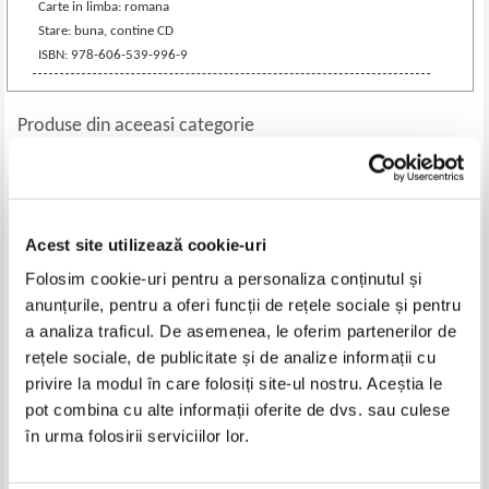
Carte in limba: romana
Stare: buna, contine CD
ISBN: 978-606-539-996-9
Produse din aceeasi categorie
-30%
Acest site utilizează cookie-uri
Folosim cookie-uri pentru a personaliza conținutul și
anunțurile, pentru a oferi funcții de rețele sociale și pentru
a analiza traficul. De asemenea, le oferim partenerilor de
rețele sociale, de publicitate și de analize informații cu
privire la modul în care folosiți site-ul nostru. Aceștia le
Neil Gaiman - Coraline
Marta Dane Valasek - Robin
pot combina cu alte informații oferite de dvs. sau culese
Hood (format mare)
în urma folosirii serviciilor lor.
Pret:
36,00
Lei
Pret:
36,00Lei
25,20
Lei
Adaugă în coș
Adaugă în coș