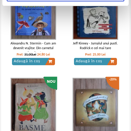
Alexandru N. Stermin - Cum am
Jeff Kinney - Jurnalul unui pusti.
devenit vrajitor. Din carnetul
Rodrick e cel mai tare
unui explorator
Pret:
31,00Lei
24,80
Lei
Pret:
25,00
Lei
Adaugă în coș
Adaugă în coș
-20%