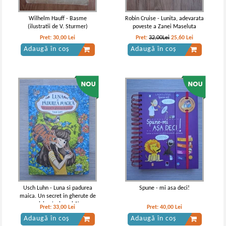
Wilhelm Hauff - Basme
Robin Cruise - Lunita, adevarata
(ilustratii de V. Sturmer)
poveste a Zanei Maseluta
Pret:
30,00
Lei
Pret:
32,00Lei
25,60
Lei
Adaugă în coș
Adaugă în coș
Usch Luhn - Luna si padurea
Spune - mi asa deci!
maica. Un secret in gherute de
pisica (volumul 2)
Pret:
33,00
Lei
Pret:
40,00
Lei
Adaugă în coș
Adaugă în coș