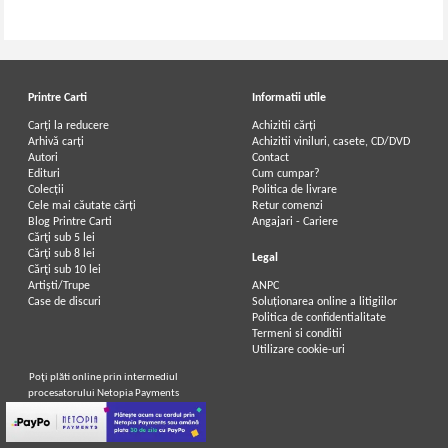
Printre Carti
Informatii utile
Carți la reducere
Achizitii cărți
Arhivă carți
Achizitii viniluri, casete, CD/DVD
Autori
Contact
Edituri
Cum cumpar?
Colecții
Politica de livrare
Cele mai căutate cărți
Retur comenzi
Blog Printre Carti
Angajari - Cariere
Cărţi sub 5 lei
Cărţi sub 8 lei
Legal
Cărţi sub 10 lei
Artiști/Trupe
ANPC
Case de discuri
Soluționarea online a litigiilor
Politica de confidentialitate
Termeni si conditii
Utilizare cookie-uri
Poţi plăti online prin intermediul
procesatorului Netopia Payments