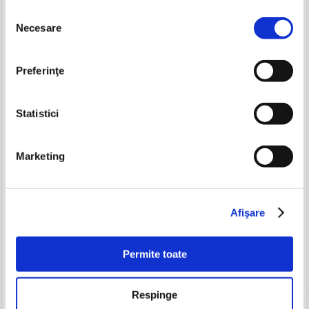
Selecția
Necesare
consimțământului
-20%
Preferinţe
Statistici
Marketing
Disney Vampirina. Vampirina si
Gellu Naum - A doua carte cu
prietenele ei
Apolodor
Pret:
32,00Lei
25,60
Lei
Pret:
30,00
Lei
Afişare
Adaugă în coș
Adaugă în coș
Permite toate
-20%
Respinge