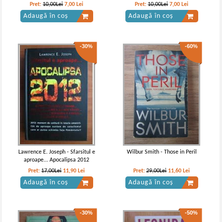
Pret:
10,00Lei
7,00
Lei
Pret:
10,00Lei
7,00
Lei
Adaugă în coș
Adaugă în coș
-30%
-60%
Lawrence E. Joseph - Sfarsitul e
Wilbur Smith - Those in Peril
aproape... Apocalipsa 2012
Pret:
17,00Lei
11,90
Lei
Pret:
29,00Lei
11,60
Lei
Adaugă în coș
Adaugă în coș
-30%
-50%