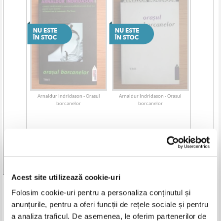
Arnaldur Indridason - Orasul
Arnaldur Indridason - Orasul
borcanelor
borcanelor
Vezi toate edițiile »
Acest site utilizează cookie-uri
Produse din aceeasi categorie
Folosim cookie-uri pentru a personaliza conținutul și
anunțurile, pentru a oferi funcții de rețele sociale și pentru
-30%
a analiza traficul. De asemenea, le oferim partenerilor de