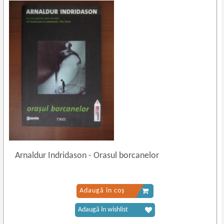
Arnaldur Indridason
-
Orasul borcanelor
Adaugă în coș
Adaugă în wishlist