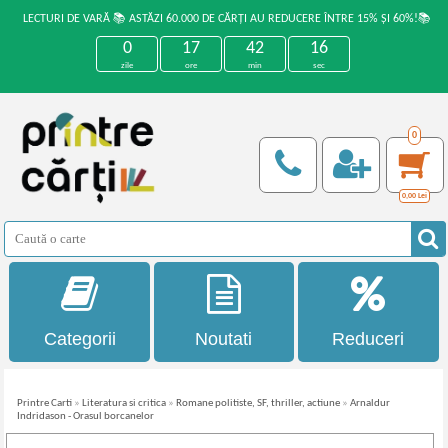
LECTURI DE VARĂ 📚 ASTĂZI 60.000 DE CĂRȚI AU REDUCERE ÎNTRE 15% ȘI 60%!📚
0
17
42
15
zile
ore
min
sec
0
0,00
Lei
Categorii
Noutati
Reduceri
Printre Carti
»
Literatura si critica
»
Romane politiste, SF, thriller, actiune
»
Arnaldur
Indridason - Orasul borcanelor