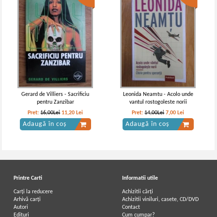
Gerard de Villiers - Sacrificiu
Leonida Neamtu - Acolo unde
pentru Zanzibar
vantul rostogoleste norii
Pret:
16,00Lei
11,20
Lei
Pret:
14,00Lei
7,00
Lei
Adaugă în coș
Adaugă în coș
Printre Carti
Informatii utile
Carți la reducere
Achizitii cărți
Arhivă carți
Achizitii viniluri, casete, CD/DVD
Autori
Contact
Edituri
Cum cumpar?