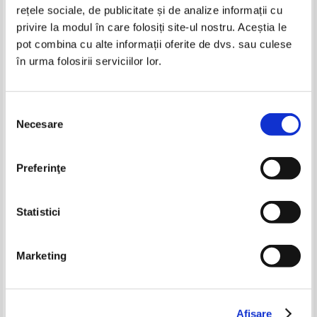
rețele sociale, de publicitate și de analize informații cu
privire la modul în care folosiți site-ul nostru. Aceștia le
pot combina cu alte informații oferite de dvs. sau culese
în urma folosirii serviciilor lor.
Selecția
Necesare
consimțământului
Henri Charriere - Banco
John Grisham - Firma
Pret:
10,00
Lei
Pret:
11,00Lei
7,70
Lei
Preferinţe
Adaugă în coș
Adaugă în coș
Statistici
-30%
-30%
Marketing
Afişare