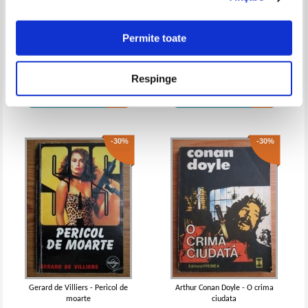
Permite toate
Horia Tecuceanu - Capitanul
Peter Robinson - Prietena
Apostolescu si piromanul
diavolului
Respinge
Pret:
16,00Lei
11,20
Lei
Pret:
15,00Lei
10,50
Lei
Adaugă în coș
Adaugă în coș
-30%
-30%
Gerard de Villiers - Pericol de
Arthur Conan Doyle - O crima
moarte
ciudata