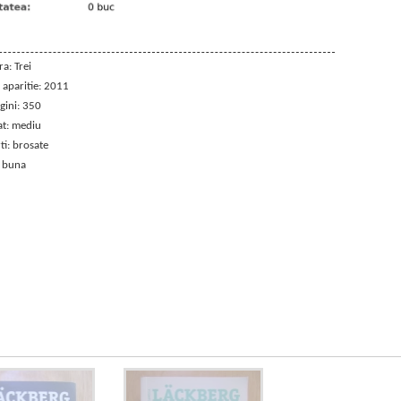
a: Trei
 aparitie: 2011
gini: 350
t: mediu
ti: brosate
: buna