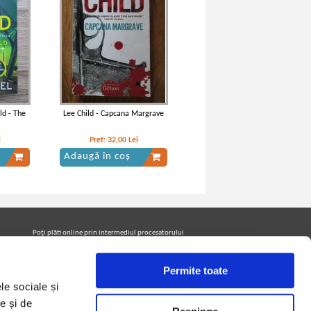
ld - The
Lee Child - Capcana Margrave
i
Pret:
32,00
Lei
Adaugă în coș
Poţi plăti online prin intermediul procesatorului
Netopia Payments
Permite toate
le sociale și
Urmăreşte-ne pe facebook pentru a fi la curent cu
promoţiile PrintreCarti.ro
e și de