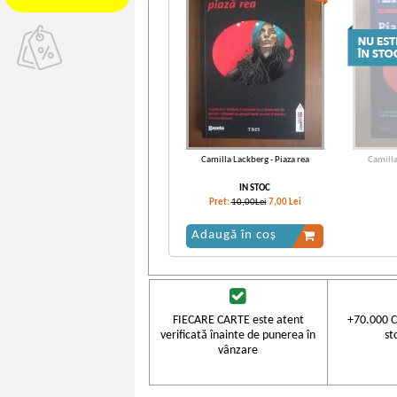
Camilla Lackberg - Piaza rea
Camilla
IN STOC
Pret:
10,00Lei
7,00
Lei
Adaugă în coș
FIECARE CARTE este atent
+70.000 C
verificată înainte de punerea în
st
vânzare