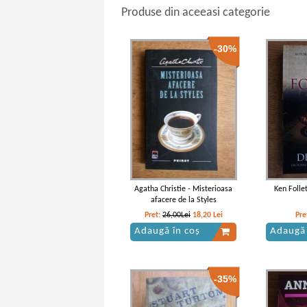
Produse din aceeasi categorie
-30%
Agatha Christie - Misterioasa
Ken Follet
afacere de la Styles
Pret:
26,00Lei
18,20
Lei
Pre
Adaugă în coș
Adaugă 
-35%