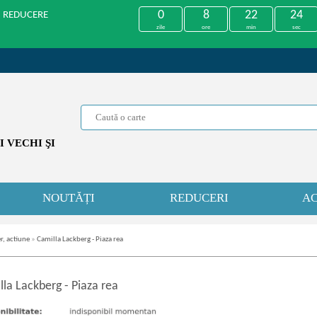
0
8
22
24
U REDUCERE
zile
ore
min
sec
 VECHI ŞI
NOUTĂȚI
REDUCERI
AC
r, actiune
»
Camilla Lackberg - Piaza rea
lla Lackberg
-
Piaza rea