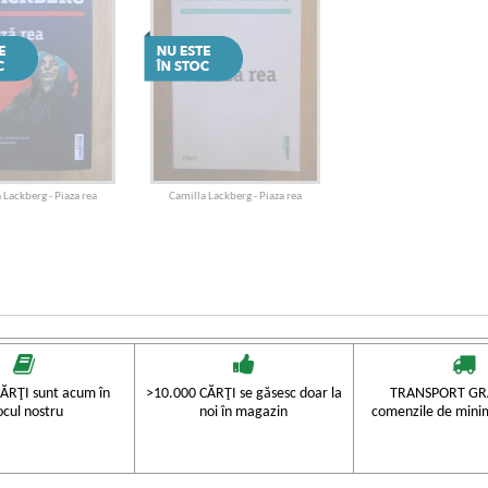
 Lackberg - Piaza rea
Camilla Lackberg - Piaza rea
ĂRŢI sunt acum în
>10.000 CĂRŢI se găsesc doar la
TRANSPORT GRA
ocul nostru
noi în magazin
comenzile de mini