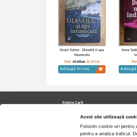
Stuart Turton - Diavolul si apa
Anna Todd
intunecata
i
Pret:
34,00Lei
22,10
Lei
Pre
Adaugă în coș
Adaugă 
Printre Carti
Carți la reducere
Acest site utilizează cook
Arhivă carți
Autori
Folosim cookie-uri pentru a 
Edituri
Colecții
pentru a analiza traficul. 
Cele mai căutate cărți