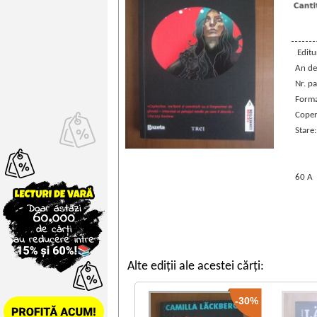
Editur
An de
Nr. pa
Forma
Coper
Stare
60 A
Alte ediții ale acestei cărți:
-30%