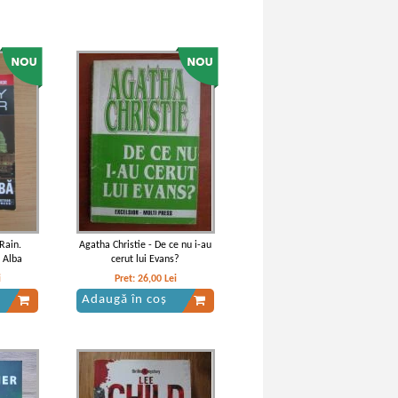
 Rain.
Agatha Christie - De ce nu i-au
a Alba
cerut lui Evans?
i
Pret:
26,00
Lei
Adaugă în coș