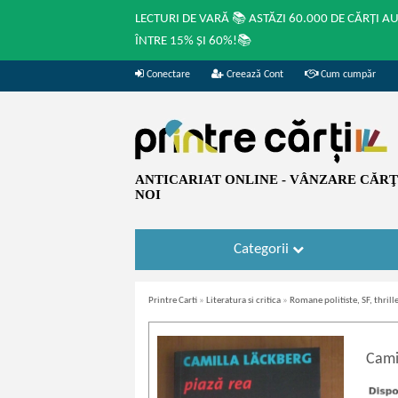
LECTURI DE VARĂ 📚 ASTĂZI 60.000 DE CĂRȚI A
ÎNTRE 15% ȘI 60%!📚
Conectare
Creează Cont
Cum cumpăr
ANTICARIAT ONLINE - VÂNZARE CĂRŢI
NOI
Categorii
Printre Carti
»
Literatura si critica
»
Romane politiste, SF, thrille
Cami