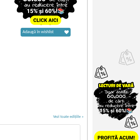
Adaugă în wishlist
Vezi toate edițiile »