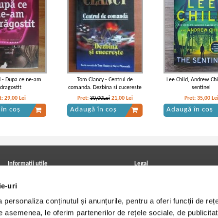
 - Dupa ce ne-am
Tom Clancy - Centrul de
Lee Child, Andrew Chi
ndragostit
comanda. Dezbina si cucereste
sentinel
t:
29,00
Lei
Pret:
30,00Lei
21,00
Lei
Pret:
35,00
Le
în coș
Adaugă în coș
Adaugă în coș
Informatii utile
Legal
ANPC
Achizitii cărți
ie-uri
Achizitii viniluri, casete, CD/DVD
Soluționarea online a litigiilor
Contact
Politica de confidentialitate
personaliza conținutul și anunțurile, pentru a oferi funcții de rețe
Cum cumpar?
Termeni si conditii
Politica de livrare
Utilizare cookie-uri
De asemenea, le oferim partenerilor de rețele sociale, de publicitat
Retur comenzi