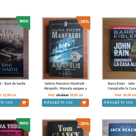
-35%
t - Bani de hartie
Valerio Massimo Manfredi -
Barry Eisler - John
Akropolis. Mareata epopee a
Conspiratie la Cas
Atenei
t:
22,00
Lei
Pret:
29,00Lei
18,85
Lei
Pret:
30,00
Le
în coș
Adaugă în coș
Adaugă în coș
-30%