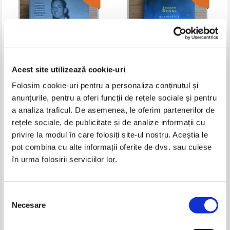
Acest site utilizează cookie-uri
Folosim cookie-uri pentru a personaliza conținutul și
anunțurile, pentru a oferi funcții de rețele sociale și pentru
Rod Laver, Larry Writer -
Stefano Benni - Gramatica lui
Autobiografie
Dumnezeu
a analiza traficul. De asemenea, le oferim partenerilor de
Pret:
18,00Lei
10,80
Lei
Pret:
10,00Lei
7,00
Lei
rețele sociale, de publicitate și de analize informații cu
Adaugă în coș
Adaugă în coș
privire la modul în care folosiți site-ul nostru. Aceștia le
pot combina cu alte informații oferite de dvs. sau culese
în urma folosirii serviciilor lor.
-30%
-40%
Selecția
Necesare
consimțământului