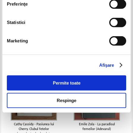
Preferinţe
Statistici
Henry David Thoreau - Cape Cod
Charlotte Mendelson - Fiicele
Ierusalimului
Pret:
14,00Lei
9,80
Lei
Pret:
14,00Lei
8,40
Lei
Marketing
Adaugă în coș
Adaugă în coș
-60%
Afişare
Permite toate
Respinge
Cathy Cassidy - Pasiunea lui
Emile Zola - La paradisul
Cherry. Clubul fetelor
femeilor (Adevarul)