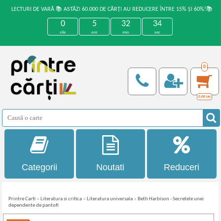
LECTURI DE VARĂ 📚 ASTĂZI 60.000 DE CĂRȚI AU REDUCERE ÎNTRE 15% ȘI 60%!📚
0
5
32
34
zile
ore
min
sec
0
0,00
Lei
Categorii
Noutati
Reduceri
Printre Carti
»
Literatura si critica
»
Literatura universala
»
Beth Harbison - Secretele unei
dependente de pantofi