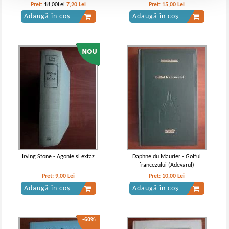
dependente de ciocolata
Pret:
18,00Lei
7,20
Lei
Pret:
15,00
Lei
Adaugă în coș
Adaugă în coș
Irving Stone - Agonie si extaz
Daphne du Maurier - Golful
francezului (Adevarul)
Pret:
9,00
Lei
Pret:
10,00
Lei
Adaugă în coș
Adaugă în coș
-60%