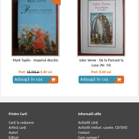
Mark Taplin - Imperiul deschis
Jules Verne - De la Pamant la
Luna (Nr. 14)
Pret:
16,00Lei
6,40
Lei
Pret:
8,00
Lei
Adaugă în coș
Adaugă în coș
Printre Carti
Informatii utile
Carți la reducere
Achizitii cărți
Arhivă carți
Achizitii viniluri, casete, CD/DVD
Autori
Contact
Edituri
Cum cumpar?