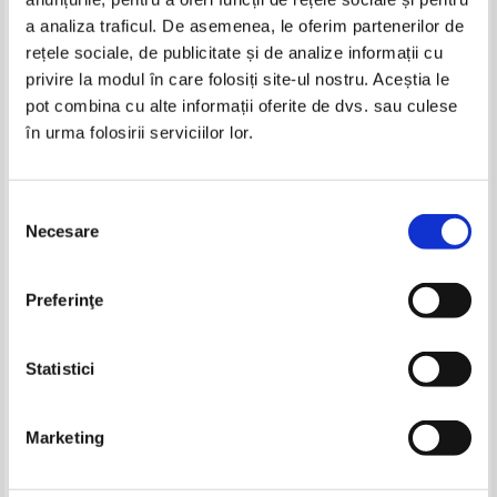
Produse din aceeasi categorie
a analiza traficul. De asemenea, le oferim partenerilor de
rețele sociale, de publicitate și de analize informații cu
privire la modul în care folosiți site-ul nostru. Aceștia le
pot combina cu alte informații oferite de dvs. sau culese
în urma folosirii serviciilor lor.
Walter Scott - Rob Roy
Walter Scott - Rob Roy (Adevarul)
IN STOC
IN STOC
Selecția
Pret:
10,00Lei
6,00
Lei
Pret:
34,00
Lei
Necesare
consimțământului
Adaugă în coș
Adaugă în coș
Mark Twain - Print si cersetor
Mihail Bulgakov - Garda alba
Preferinţe
-20%
Pret:
10,00
Lei
Pret:
15,00
Lei
Adaugă în coș
Adaugă în coș
Statistici
-30%
-60%
Marketing