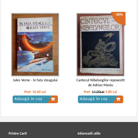
-30%
Walter Scott - Rob Roy
Walter Scott - Rob Roy
Jules Verne - In fata steagului
Cantecul Nibelungilor repovestit
de Adrian Maniu
Pret:
10,00
Lei
Pret:
14,00Lei
9,80
Lei
Adaugă în coș
Adaugă în coș
Printre Carti
Informatii utile