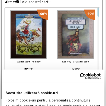
Alte ediții ale acestei cărți:
-60%
-60%
Walter Scott - Rob Roy
Rob Roy - Sir Walter Scott
IN STOC
IN STOC
Pret:
10,00Lei
4,00
Lei
Pret:
28,00Lei
11,20
Lei
Adaugă în coș
Adaugă în coș
Acest site utilizează cookie-uri
-40%
Vezi toate edițiile »
Folosim cookie-uri pentru a personaliza conținutul și
anunțurile, pentru a oferi funcții de rețele sociale și pentru