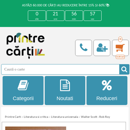
ASTĂZI 60.000 DE CĂRȚI AU REDUCERE ÎNTRE 15% ȘI 60%!📚
0
21
56
57
zile
ore
min
sec
0
0,00
Lei
Categorii
Noutati
Reduceri
Printre Carti
»
Literatura si critica
»
Literatura universala
»
Walter Scott - Rob Roy