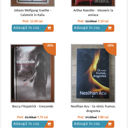
Johann Wolfgang Goethe -
Arthur Koestler - Intuneric la
Calatorie in Italia
amiaza
Pret:
15,00
Lei
Pret:
13,00Lei
9,10
Lei
Adaugă în coș
Adaugă în coș
-35%
-30%
Walter Scott - Rob Roy
Walter Scott - Rob Roy (2 volume)
Becca Fitzpatrick - Crescendo
Neslihan Acu - Ce nimic frumos,
dragostea
Pret:
15,00Lei
9,75
Lei
Pret:
14,00Lei
9,80
Lei
Adaugă în coș
Adaugă în coș