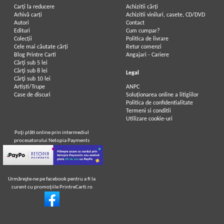
Carți la reducere
Achizitii cărți
Arhivă carți
Achizitii viniluri, casete, CD/DVD
Autori
Contact
Walter Scott - Rob Roy (1943)
Walter Scott - Rob Roy
Edituri
Cum cumpar?
Colecții
Politica de livrare
Cele mai căutate cărți
Retur comenzi
Blog Printre Carti
Angajari - Cariere
Cărţi sub 5 lei
Cărţi sub 8 lei
Legal
Cărţi sub 10 lei
Artiști/Trupe
ANPC
Case de discuri
Soluționarea online a litigiilor
Politica de confidentialitate
Termeni si conditii
Utilizare cookie-uri
Poţi plăti online prin intermediul
procesatorului Netopia Payments
Urmăreşte-ne pe facebook pentru a fi la
curent cu promoţiile PrintreCarti.ro
Walter Scott - Rob Roy
Walter Scott - Rob Roy