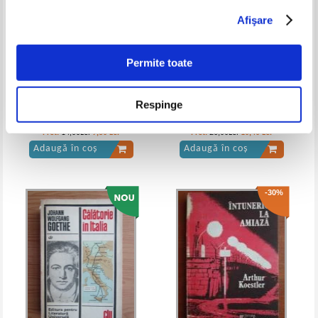
Afişare
Walter Scott - Rob Roy
Walter Scott - Rob Roy
IN STOC
Permite toate
Pret:
10,00Lei
8,00
Lei
Adaugă în coș
Respinge
Courtney Summers - Sadie
Karl May - De pe tron la esafod
(volumul 2)
Pret:
14,00Lei
9,80
Lei
Pret:
26,00Lei
10,40
Lei
Adaugă în coș
Adaugă în coș
-30%
Walter Scott - Rob Roy
Walter Scott - Rob Roy