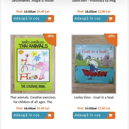
Descendentii. Magie si mister
Judith Kerr - Prostioara lui Mog
Pret:
13,00Lei
10,40
Lei
Pret:
16,00Lei
12,80
Lei
Adaugă în coș
Adaugă în coș
-35%
-20%
Thai animals. Creative exercises
Lesley Sims - Goat in a boat
for children of all ages. The
coloring book
Pret:
16,00Lei
10,40
Lei
Pret:
17,00Lei
13,60
Lei
Adaugă în coș
Adaugă în coș