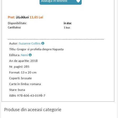
Adaugă în wishlist
Pret:
21,00Lei
13,65
Lei
Disponibilitate:
in stoc
Cantitatea:
1 buc
Autor:
Suzanne Collins
Titlu: Gregor si profetia despre Napasta
Editura:
Nemi
An de aparitie: 2018
Nr. pagini: 285
Format: 13 x 20 cm
Coperti: brosate
Carte in limba: romana
Stare: buna
ISBN: 978-606-43-0198-7
Produse din aceeasi categorie