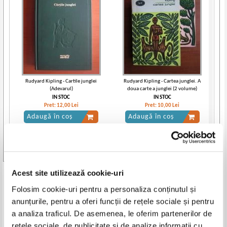
Rudyard Kipling - Cartile junglei
Rudyard Kipling - Cartea junglei. A
(Adevarul)
doua carte a junglei (2 volume)
IN STOC
IN STOC
Pret:
12,00
Lei
Pret:
10,00
Lei
Adaugă în coș
Adaugă în coș
-35%
-35%
Vezi toate edițiile »
Acest site utilizează cookie-uri
Produse din aceeasi categorie
Folosim cookie-uri pentru a personaliza conținutul și
-35%
-25%
anunțurile, pentru a oferi funcții de rețele sociale și pentru
a analiza traficul. De asemenea, le oferim partenerilor de
rețele sociale, de publicitate și de analize informații cu