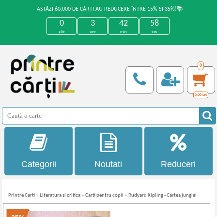
ASTĂZI 60.000 DE CĂRȚI AU REDUCERE ÎNTRE 15% ȘI 35%!📚
0
3
42
58
zile
ore
min
sec
0
0,00
Lei
Categorii
Noutati
Reduceri
Printre Carti
»
Literatura si critica
»
Carti pentru copii
»
Rudyard Kipling - Cartea junglei