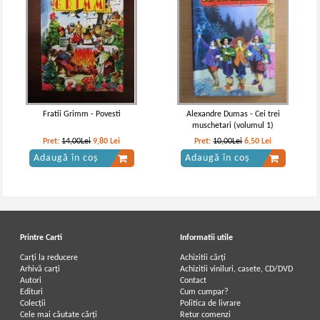
Rudyard Kipling - Cartea junglei
Rudyard Kipling - Cartile Junglei
IN STOC
IN STOC
Pret:
18,00Lei
13,50
Lei
Pret:
10,00Lei
7,50
Lei
Adaugă în coș
Adaugă în coș
Fratii Grimm - Povesti
Alexandre Dumas - Cei trei
muschetari (volumul 1)
-25%
-30%
Pret:
14,00Lei
9,80
Lei
Pret:
10,00Lei
6,50
Lei
Adaugă în coș
Adaugă în coș
Printre Carti
Informatii utile
Carți la reducere
Achizitii cărți
Arhivă carți
Achizitii viniluri, casete, CD/DVD
Autori
Contact
Rudyard Kipling - Cartea junglei
Rudyard Kipling - Cartea junglei
Edituri
Cum cumpar?
(1935)
Colecții
Politica de livrare
IN STOC
IN STOC
Cele mai căutate cărți
Retur comenzi
Pret:
16,00Lei
12,00
Lei
Pret:
12,00Lei
8,40
Lei