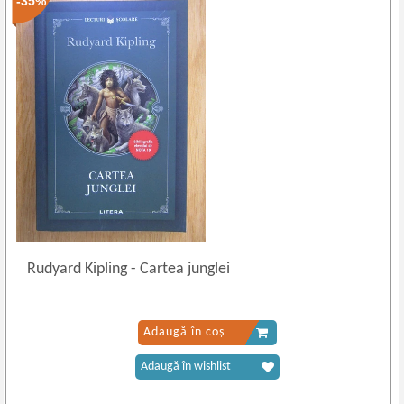
-35%
Rudyard Kipling
-
Cartea junglei
Adaugă în coș
Adaugă în wishlist