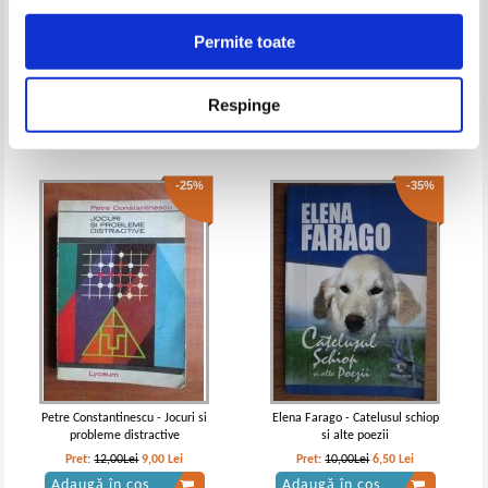
Adaugă în coș
Adaugă în coș
Permite toate
Aladdin si Lampa fermecata
Explorari si descoperiri
-25%
-35%
Pret:
10,00Lei
6,50
Lei
Pret:
12,00Lei
7,80
Lei
Respinge
Adaugă în coș
Adaugă în coș
-25%
-35%
Rudyard Kipling - A doua carte a
Rudyard Kipling - Cartea junglei
junglei
IN STOC
IN STOC
Pret:
10,00Lei
7,50
Lei
Pret:
10,00Lei
6,50
Lei
Adaugă în coș
Adaugă în coș
Petre Constantinescu - Jocuri si
Elena Farago - Catelusul schiop
probleme distractive
si alte poezii
-25%
Pret:
12,00Lei
9,00
Lei
Pret:
10,00Lei
6,50
Lei
Adaugă în coș
Adaugă în coș