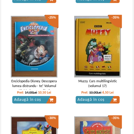
-25%
-35%
Rudyard Kipling - Cartea junglei
Rudyard Kipling - Cartea junglei
IN STOC
IN STOC
Pret:
30,00
Lei
Pret:
10,00Lei
7,50
Lei
Adaugă în coș
Adaugă în coș
Enciclopedia Disney. Descopera
Muzzy. Curs multilingvistic
lumea distrandu - te! Volumul
(volumul 17)
-25%
-25%
13: Mari personalitati
Pret:
14,00Lei
10,50
Lei
Pret:
10,00Lei
6,50
Lei
Adaugă în coș
Adaugă în coș
-30%
-35%