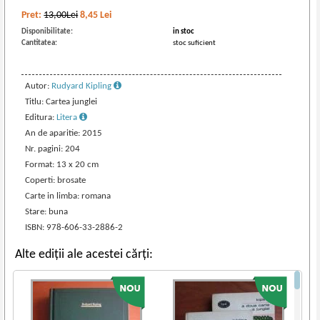
Pret:
13,00Lei
8,45
Lei
Disponibilitate:
in stoc
Cantitatea:
stoc suficient
Autor:
Rudyard Kipling
Titlu: Cartea junglei
Editura:
Litera
An de aparitie: 2015
Nr. pagini: 204
Format: 13 x 20 cm
Coperti: brosate
Carte in limba: romana
Stare: buna
ISBN: 978-606-33-2886-2
Alte ediții ale acestei cărți: