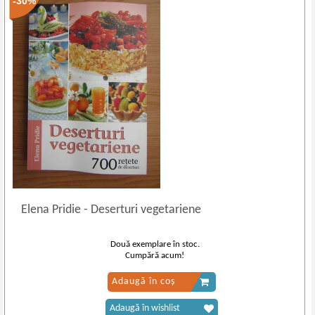
-30%
Elena Pridie
-
Deserturi vegetariene
Două exemplare în stoc.
Cumpără acum!
Adaugă în coș
Adaugă în wishlist