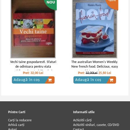
-20%
Vechi taine gospodaresti. Sfaturi
The australian Women's Weekly.
de odinioara pentru viata
New french food. Delicious, easy
cotidiana de astazi (Reader's
bistro recipes
Pret:
32,00
Lei
Pret:
32,00Lei
25,60
Lei
Digest)
Adaugă în coș
Adaugă în coș
Printre Carti
Informatii utile
Carți la reducere
Achizitii cărți
Arhivă carți
Achizitii viniluri, casete, CD/DVD
Autori
Contact