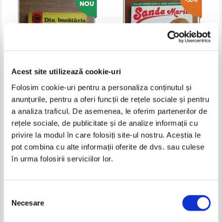
-30%
Acest site utilizează cookie-uri
Folosim cookie-uri pentru a personaliza conținutul și
anunțurile, pentru a oferi funcții de rețele sociale și pentru
Elena Rusu - Din bucataria
Sanda Marin - Carte de bucate
a analiza traficul. De asemenea, le oferim partenerilor de
taraneasca traditionala
rețele sociale, de publicitate și de analize informații cu
Pret:
26,00
Lei
Pret:
37,00Lei
25,90
Lei
privire la modul în care folosiți site-ul nostru. Aceștia le
Adaugă în coș
Adaugă în coș
pot combina cu alte informații oferite de dvs. sau culese
în urma folosirii serviciilor lor.
-35%
Selecția
Necesare
consimțământului