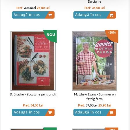
Dulciurile
Pret:
30,00Lei
24,00
Lei
Pret:
34,00
Lei
Adaugă în coș
Adaugă în coș
-30%
D. Enache - Bucatarie pentru toti
Matthew Evans - Summer on
fatpig farm
Pret:
34,00
Lei
Pret:
37,00Lei
25,90
Lei
Adaugă în coș
Adaugă în coș