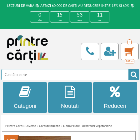
LECTURI DE VARĂ 📚 ASTĂZI 60.000 DE CĂRȚI AU REDUCERE ÎNTRE 15% ȘI 60%!📚
0
15
53
11
zile
ore
min
sec
0
0,00
Lei
Categorii
Noutati
Reduceri
Printre Carti
»
Diverse
»
Carti de bucate
»
Elena Pridie - Deserturi vegetariene