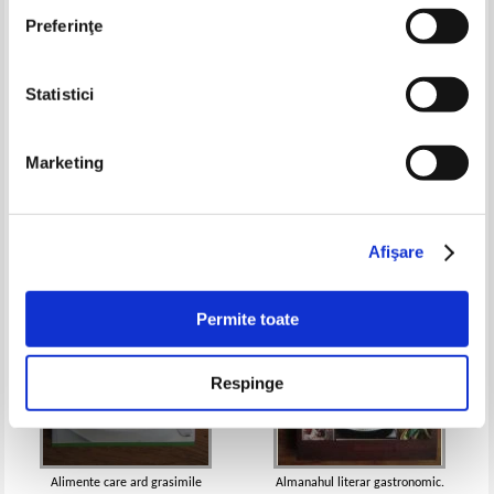
Preferinţe
Statistici
Didi Balmez - Retete culinare
Salate. Pregatire, asezonare,
ultilizare, retete
Pret:
27,00
Lei
Pret:
38,00Lei
24,70
Lei
Marketing
Adaugă în coș
Adaugă în coș
-20%
Afişare
Permite toate
Respinge
Alimente care ard grasimile
Almanahul literar gastronomic.