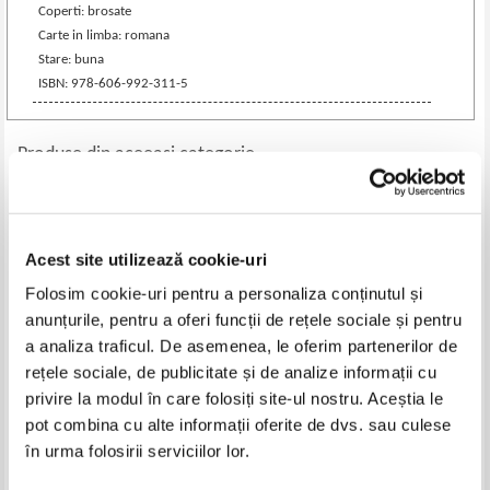
Coperti: brosate
Carte in limba: romana
Stare: buna
ISBN: 978-606-992-311-5
Produse din aceeasi categorie
-35%
-35%
Acest site utilizează cookie-uri
Folosim cookie-uri pentru a personaliza conținutul și
anunțurile, pentru a oferi funcții de rețele sociale și pentru
a analiza traficul. De asemenea, le oferim partenerilor de
rețele sociale, de publicitate și de analize informații cu
privire la modul în care folosiți site-ul nostru. Aceștia le
pot combina cu alte informații oferite de dvs. sau culese
Stefan Tinca - O relatie
Titu Simon - Mari maestri ai
în urma folosirii serviciilor lor.
transatlantica pentru secolul
spionajului international
XXI. Uniunea Europeana-Statele
Pret:
20,00Lei
13,00
Lei
Pret:
14,00Lei
9,10
Lei
Unite