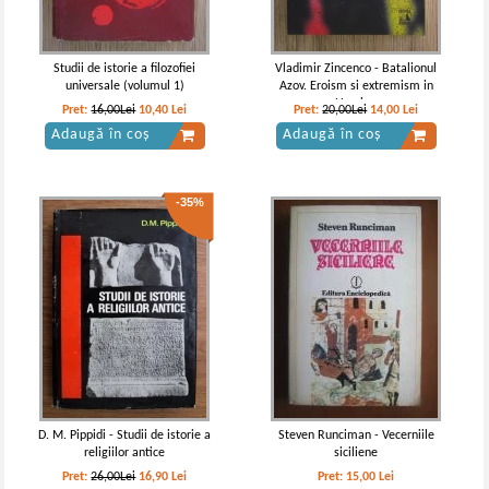
Studii de istorie a filozofiei
Vladimir Zincenco - Batalionul
universale (volumul 1)
Azov. Eroism si extremism in
Ucraina
Pret:
16,00Lei
10,40
Lei
Pret:
20,00Lei
14,00
Lei
Adaugă în coș
Adaugă în coș
-35%
D. M. Pippidi - Studii de istorie a
Steven Runciman - Vecerniile
religiilor antice
siciliene
Pret:
26,00Lei
16,90
Lei
Pret:
15,00
Lei