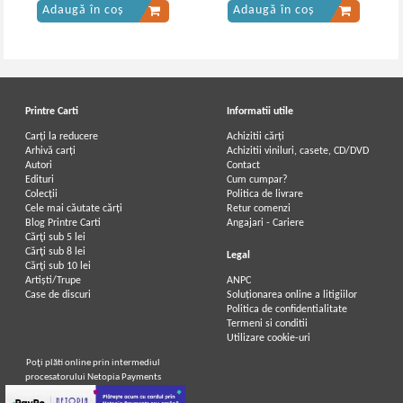
Adaugă în coș
Adaugă în coș
Printre Carti
Informatii utile
Carți la reducere
Achizitii cărți
Arhivă carți
Achizitii viniluri, casete, CD/DVD
Autori
Contact
Edituri
Cum cumpar?
Colecții
Politica de livrare
Cele mai căutate cărți
Retur comenzi
Blog Printre Carti
Angajari - Cariere
Cărţi sub 5 lei
Cărţi sub 8 lei
Legal
Cărţi sub 10 lei
Artiști/Trupe
ANPC
Case de discuri
Soluționarea online a litigiilor
Politica de confidentialitate
Termeni si conditii
Utilizare cookie-uri
Poţi plăti online prin intermediul
procesatorului Netopia Payments