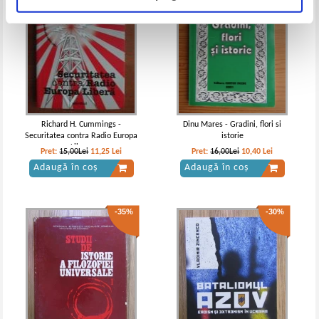
Richard H. Cummings -
Dinu Mares - Gradini, flori si
Securitatea contra Radio Europa
istorie
Libera
Pret:
15,00Lei
11,25
Lei
Pret:
16,00Lei
10,40
Lei
Adaugă în coș
Adaugă în coș
-35%
-30%