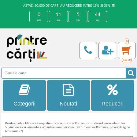
ASTĂZI 60.000 DE CĂRȚI AU REDUCERE ÎNTRE 15% ȘI 35%!📚
0
11
5
44
zile
ore
min
sec
0
0,00
Lei
Categorii
Noutati
Reduceri
Printre Carti
»
Istorie si Geografie
»
Istorie
»
Istoria Romanilor
»
Istorie Universala
»
Dan
Silviu Boerescu - Amante si amanti ai unor personalitati din vechea Romanie, povesti tragice
(volumul 57)