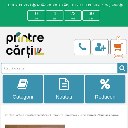
LECTURI DE VARĂ 📚 ASTĂZI 60.000 DE CĂRȚI AU REDUCERE ÎNTRE 15% ȘI 60%!📚
0
4
23
30
zile
ore
min
sec
0
0,00
Lei
Categorii
Noutati
Reduceri
Printre Carti
»
Literatura si critica
»
Literatura universala
»
Priya Parmar - Vanessa si sora ei