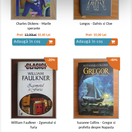
Charles Dickens - Marile
Longos - Dafnis si Cloe
sperante
Pret:
13,00Lei
10,40
Lei
Pret:
10,00
Lei
Adaugă în coș
Adaugă în coș
-20%
-40%
William Faulkner - Zgomotul si
Suzanne Collins - Gregor si
furia
profetia despre Napasta