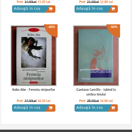
Pret:
14,00Lei
11,20
Lei
Pret:
21,00Lei
12,60
Lei
Adaugă în coș
Adaugă în coș
-40%
-50%
Kobo Abe - Femeia nisipurilor
Gaetano Camillo - Iubind la
umbra teiului
Pret:
27,00Lei
16,20
Lei
Pret:
28,00Lei
14,00
Lei
Adaugă în coș
Adaugă în coș