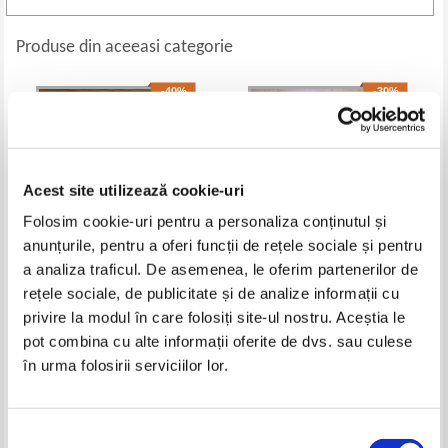
Produse din aceeasi categorie
-40%
-30%
Acest site utilizează cookie-uri
Folosim cookie-uri pentru a personaliza conținutul și
anunțurile, pentru a oferi funcții de rețele sociale și pentru
a analiza traficul. De asemenea, le oferim partenerilor de
rețele sociale, de publicitate și de analize informații cu
Helen Oyeyemi - Fiica lui Icar
Jeffrey Archer - A unsprezecea
privire la modul în care folosiți site-ul nostru. Aceștia le
porunca
pot combina cu alte informații oferite de dvs. sau culese
Pret:
21,00Lei
12,60
Lei
Pret:
18,00Lei
12,60
Lei
în urma folosirii serviciilor lor.
Adaugă în coș
Adaugă în coș
-35%
-40%
Selecția