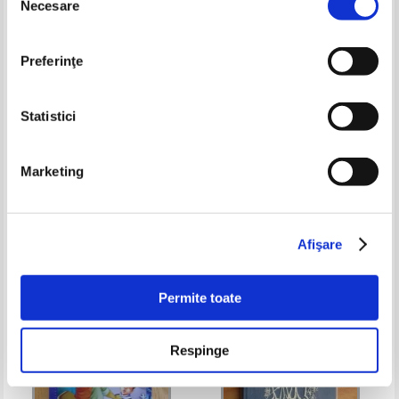
Necesare
consimțământului
Preferinţe
Statistici
Marketing
Perpessicius - Opere (volumul 2)
Mikki Daughtry - Tot acest timp
Pret:
17,00Lei
11,05
Lei
Pret:
20,00Lei
12,00
Lei
Adaugă în coș
Adaugă în coș
Afişare
-20%
Permite toate
Respinge