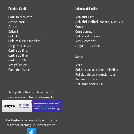
Printre Carti
Informatii utile
Carți la reducere
Achizitii cărți
Arhivă carți
Achizitii viniluri, casete, CD/DVD
Autori
Contact
Edituri
Cum cumpar?
Colecții
Politica de livrare
Cele mai căutate cărți
Retur comenzi
Blog Printre Carti
Angajari - Cariere
Cărţi sub 5 lei
Cărţi sub 8 lei
Legal
Cărţi sub 10 lei
Artiști/Trupe
ANPC
Case de discuri
Soluționarea online a litigiilor
Politica de confidentialitate
Termeni si conditii
Utilizare cookie-uri
Poţi plăti online prin intermediul
procesatorului Netopia Payments
Urmăreşte-ne pe facebook pentru a fi la
curent cu promoţiile PrintreCarti.ro