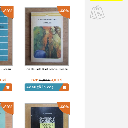
-60%
-60%
- Poezii
Ion Heliade Radulescu - Poezii
0
Lei
Pret:
10,00Lei
4,00
Lei
Adaugă în coș
-60%
-60%