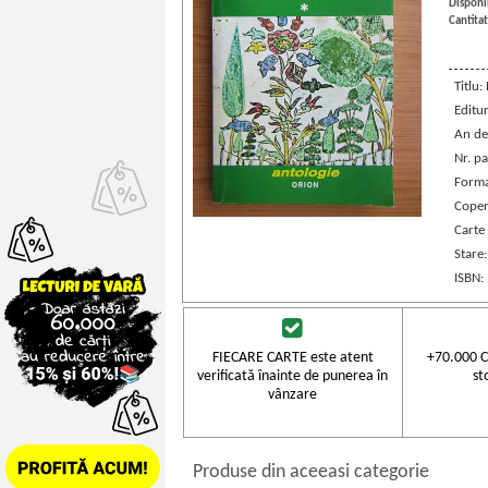
Disponib
Cantitat
Titlu:
Editu
An de
Nr. pa
Forma
Coper
Carte
Stare
ISBN:
FIECARE CARTE este atent
+70.000 C
verificată înainte de punerea în
st
vânzare
Produse din aceeasi categorie