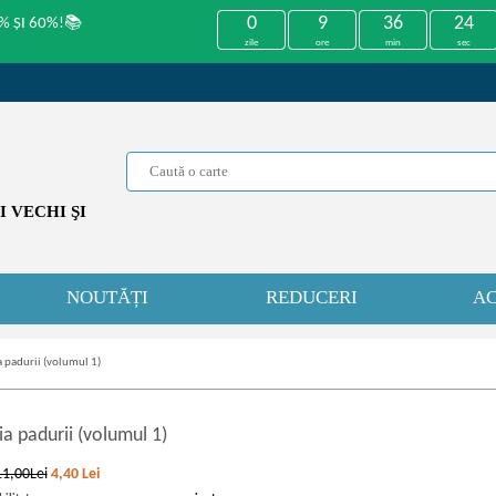
0
9
36
24
% ȘI 60%!📚
zile
ore
min
sec
 VECHI ŞI
NOUTĂȚI
REDUCERI
AC
a padurii (volumul 1)
a padurii (volumul 1)
11,00Lei
4,40
Lei