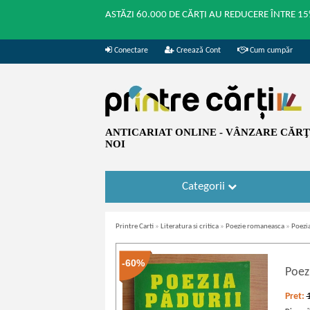
ASTĂZI 60.000 DE CĂRȚI AU REDUCERE ÎNTRE 15
Conectare
Creează Cont
Cum cumpăr
ANTICARIAT ONLINE - VÂNZARE CĂRŢI
NOI
Categorii
Printre Carti
»
Literatura si critica
»
Poezie romaneasca
»
Poezi
-60%
Poezi
Pret: