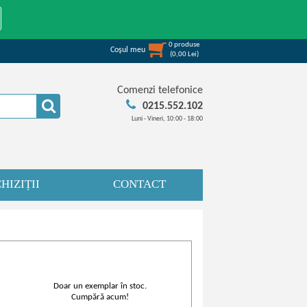
0
produse
Coşul meu
(
0,00
Lei
)
Comenzi telefonice
0215.552.102
Luni - Vineri, 10:00 - 18:00
HIZIȚII
CONTACT
Doar un exemplar în stoc.
Cumpără acum!