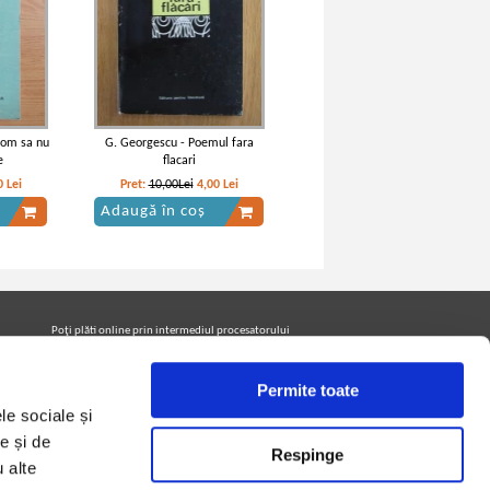
e om sa nu
G. Georgescu - Poemul fara
e
flacari
0
Lei
Pret:
10,00Lei
4,00
Lei
Adaugă în coș
Poţi plăti online prin intermediul procesatorului
Netopia Payments
Permite toate
le sociale și
Urmăreşte-ne pe facebook pentru a fi la curent cu
promoţiile PrintreCarti.ro
e și de
Respinge
u alte