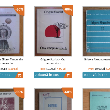
-60%
-60%
 Elian - Timpul din
Grigore Scarlat - Ora
Grigore Alexandrescu 
a ceasurilor
crespusculara
3,00Lei
5,20
Lei
Pret:
10,00Lei
4,00
Lei
Pret:
10,00Lei
4,0
în coș
Adaugă în coș
Adaugă în coș
-60%
-60%