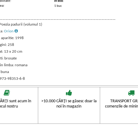
ilitate:
in stoc
ea:
1 buc
 Poezia padurii (volumul 1)
ra:
Orion
 aparitie: 1998
gini: 258
t: 13 x 20 cm
ti: brosate
 in limba: romana
: buna
 973-98353-6-8
ĂRŢI sunt acum în
>10.000 CĂRŢI se găsesc doar la
TRANSPORT GRA
ocul nostru
noi în magazin
comenzile de mini