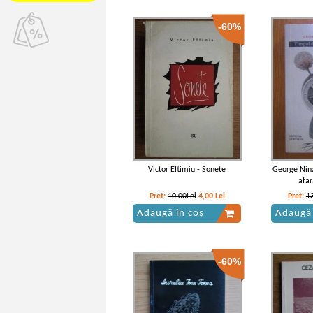
-60%
Victor Eftimiu - Sonete
George Nina
afar
Pret:
10,00Lei
4,00
Lei
Pret:
1
Adaugă în coș
Adaugă 
-60%