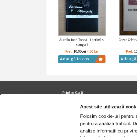
Aureliu Ioan Tonea - Lacrimi si
Cezar Criste
struguri
Pret:
10,00Lei
4,00
Lei
Pret:
1
Adaugă în coș
Adaugă 
Printre Carti
Carți la reducere
Acest site utilizează cook
Arhivă carți
Autori
Folosim cookie-uri pentru a 
Edituri
Colecții
pentru a analiza traficul. 
Cele mai căutate cărți
analize informații cu privir
Blog Printre Carti
Cărţi sub 5 lei