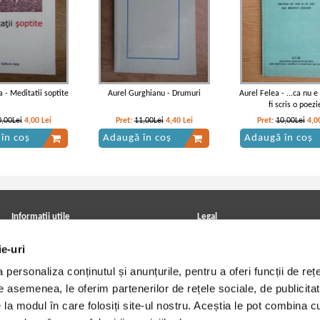
a - Meditatii soptite
Aurel Gurghianu - Drumuri
Aurel Felea - ...ca nu 
fi scris o poezi
0,00Lei
4,00
Lei
Pret:
11,00Lei
4,40
Lei
Pret:
10,00Lei
4,0
în coș
Adaugă în coș
Adaugă în coș
Informatii utile
Legal
ANPC
Achizitii cărți
ie-uri
Achizitii viniluri, casete, CD/DVD
Soluționarea online a litigiilor
Contact
Politica de confidentialitate
personaliza conținutul și anunțurile, pentru a oferi funcții de rețe
Cum cumpar?
Termeni si conditii
Politica de livrare
Utilizare cookie-uri
De asemenea, le oferim partenerilor de rețele sociale, de publicitat
Retur comenzi
e la modul în care folosiți site-ul nostru. Aceștia le pot combina c
Angajari - Cariere