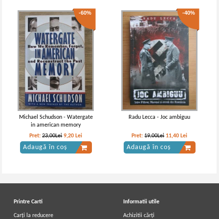
-60%
-40%
Michael Schudson - Watergate
Radu Lecca - Joc ambiguu
in american memory
Pret:
23,00Lei
9,20
Lei
Pret:
19,00Lei
11,40
Lei
Adaugă în coș
Adaugă în coș
Printre Carti
Informatii utile
Carți la reducere
Achizitii cărți