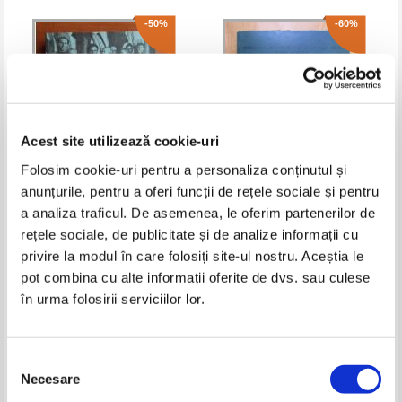
-50%
-60%
Acest site utilizează cookie-uri
Folosim cookie-uri pentru a personaliza conținutul și
anunțurile, pentru a oferi funcții de rețele sociale și pentru
a analiza traficul. De asemenea, le oferim partenerilor de
Vadim Guzun - Imperiul foamei
Acta Mvsei Napocensis (volumul
6)
rețele sociale, de publicitate și de analize informații cu
Pret:
25,00Lei
12,50
Lei
Pret:
36,00Lei
14,40
Lei
privire la modul în care folosiți site-ul nostru. Aceștia le
Adaugă în coș
Adaugă în coș
pot combina cu alte informații oferite de dvs. sau culese
în urma folosirii serviciilor lor.
-35%
-30%
Selecția
Necesare
consimțământului