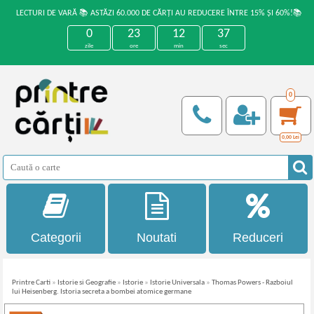
LECTURI DE VARĂ 📚 ASTĂZI 60.000 DE CĂRȚI AU REDUCERE ÎNTRE 15% ȘI 60%!📚
0
23
12
37
zile
ore
min
sec
0
0,00
Lei
Categorii
Noutati
Reduceri
Printre Carti
»
Istorie si Geografie
»
Istorie
»
Istorie Universala
»
Thomas Powers - Razboiul
lui Heisenberg. Istoria secreta a bombei atomice germane