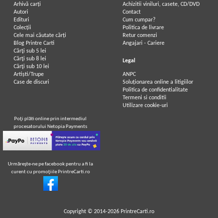
Arhivă carți
Achizitii viniluri, casete, CD/DVD
Autori
Contact
Edituri
Cum cumpar?
Colecții
Politica de livrare
Cele mai căutate cărți
Retur comenzi
Blog Printre Carti
Angajari - Cariere
Cărţi sub 5 lei
Cărţi sub 8 lei
Legal
Cărţi sub 10 lei
Artiști/Trupe
ANPC
Case de discuri
Soluționarea online a litigiilor
Politica de confidentialitate
Termeni si conditii
Utilizare cookie-uri
Poţi plăti online prin intermediul
procesatorului Netopia Payments
Urmăreşte-ne pe facebook pentru a fi la
curent cu promoţiile PrintreCarti.ro
Copyright © 2014-2026
PrintreCarti.ro