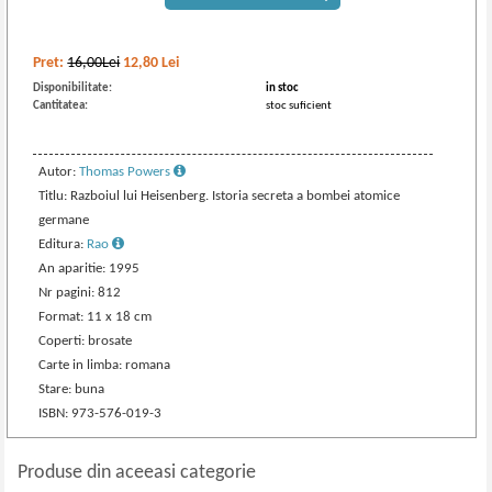
Pret:
16,00Lei
12,80
Lei
Disponibilitate:
in stoc
Cantitatea:
stoc suficient
Autor:
Thomas Powers
Titlu: Razboiul lui Heisenberg. Istoria secreta a bombei atomice
germane
Editura:
Rao
An aparitie: 1995
Nr pagini: 812
Format: 11 x 18 cm
Coperti: brosate
Carte in limba: romana
Stare: buna
ISBN: 973-576-019-3
Produse din aceeasi categorie