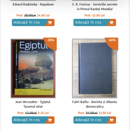
Edvard Radzinsky - Napoleon
S. R. Formac - Serviciile secrete
in Primul Razboi Mondial
Pret:
18,00Lei
14,40
Lei
Pret:
15,00
Lei
Adaugă în coș
Adaugă în coș
-30%
-60%
Jean Vercoutter - Egiptul.
Fahri Balliu - Berisha si Albania
Taramul uitat
democratica
Pret:
13,00Lei
9,10
Lei
Pret:
34,00Lei
13,60
Lei
Adaugă în coș
Adaugă în coș