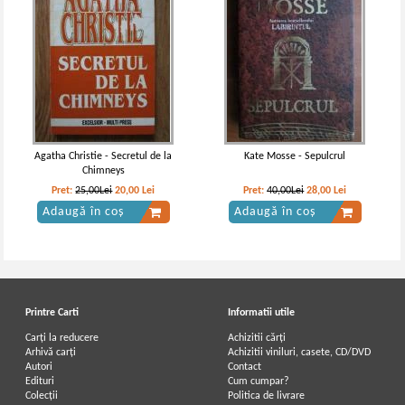
Agatha Christie - Secretul de la
Kate Mosse - Sepulcrul
Chimneys
Pret:
25,00Lei
20,00
Lei
Pret:
40,00Lei
28,00
Lei
Adaugă în coș
Adaugă în coș
Printre Carti
Informatii utile
Carți la reducere
Achizitii cărți
Arhivă carți
Achizitii viniluri, casete, CD/DVD
Autori
Contact
Edituri
Cum cumpar?
Colecții
Politica de livrare