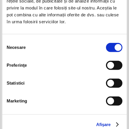
rețele sociale, de publicitate și de analize informații cu
privire la modul în care folosiți site-ul nostru. Aceștia le
pot combina cu alte informații oferite de dvs. sau culese
Frederick Forsyth - The Odessa file
în urma folosirii serviciilor lor.
Selecția
Necesare
consimțământului
Arkadi Strugatki, Boris Strugatki
M. G. Wheaton - Emily eternal
- Tara norilor purpurii
Pret:
28,00
Lei
Pret:
44,00Lei
28,60
Lei
Preferinţe
Adaugă în coș
Adaugă în coș
Statistici
-20%
-30%
Marketing
Afişare