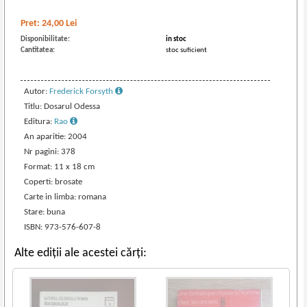
Pret:
24,00
Lei
Disponibilitate:
in stoc
Cantitatea:
stoc suficient
Autor:
Frederick Forsyth
Titlu: Dosarul Odessa
Editura:
Rao
An aparitie: 2004
Nr pagini: 378
Format: 11 x 18 cm
Coperti: brosate
Carte in limba: romana
Stare: buna
ISBN: 973-576-607-8
Alte ediții ale acestei cărți: