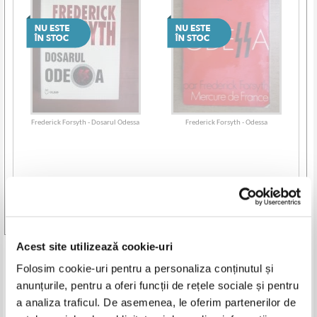
Frederick Forsyth - Dosarul Odessa
Frederick Forsyth - Odessa
Vezi toate edițiile »
Acest site utilizează cookie-uri
Produse din aceeasi categorie
Folosim cookie-uri pentru a personaliza conținutul și
anunțurile, pentru a oferi funcții de rețele sociale și pentru
-35%
a analiza traficul. De asemenea, le oferim partenerilor de