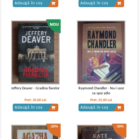
Adaugă în coș
Adaugă în coș
Jeffery Deaver - Gradina fiarelor
Raymond Chandler - Nu-i usor
sa spui adio
Pret:
20,00
Lei
Pret:
25,00
Lei
Adaugă în coș
Adaugă în coș
-20%
-30%