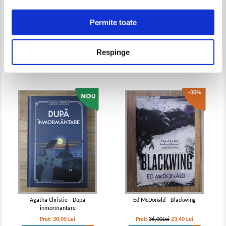
Permite toate
George R. R. Martin - Furtuna
Emily Croy Barker - The thinking
pe Windhaven
woman's guide to real magic
Pret:
30,00Lei
24,00
Lei
Pret:
30,00Lei
21,00
Lei
Respinge
Adaugă în coș
Adaugă în coș
-35%
Agatha Christie - Dupa
Ed McDonald - Blackwing
inmormantare
Pret:
30,00
Lei
Pret:
36,00Lei
23,40
Lei