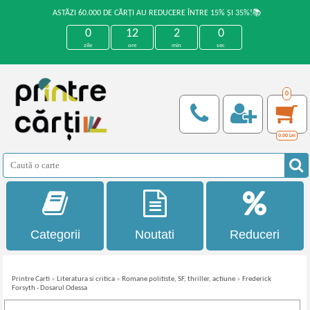
ASTĂZI 60.000 DE CĂRȚI AU REDUCERE ÎNTRE 15% ȘI 35%!📚
0
12
2
0
zile
ore
min
sec
0
0,00
Lei
Categorii
Noutati
Reduceri
Printre Carti
»
Literatura si critica
»
Romane politiste, SF, thriller, actiune
»
Frederick
Forsyth - Dosarul Odessa