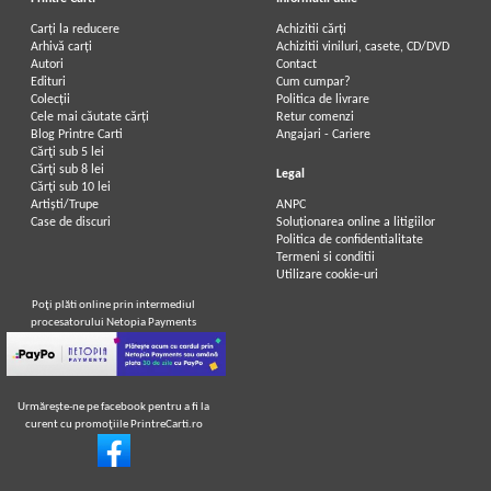
Carți la reducere
Achizitii cărți
Arhivă carți
Achizitii viniluri, casete, CD/DVD
Autori
Contact
Edituri
Cum cumpar?
Colecții
Politica de livrare
Cele mai căutate cărți
Retur comenzi
Blog Printre Carti
Angajari - Cariere
Cărţi sub 5 lei
Cărţi sub 8 lei
Legal
Cărţi sub 10 lei
Artiști/Trupe
ANPC
Case de discuri
Soluționarea online a litigiilor
Politica de confidentialitate
Termeni si conditii
Utilizare cookie-uri
Poţi plăti online prin intermediul
procesatorului Netopia Payments
Urmăreşte-ne pe facebook pentru a fi la
curent cu promoţiile PrintreCarti.ro