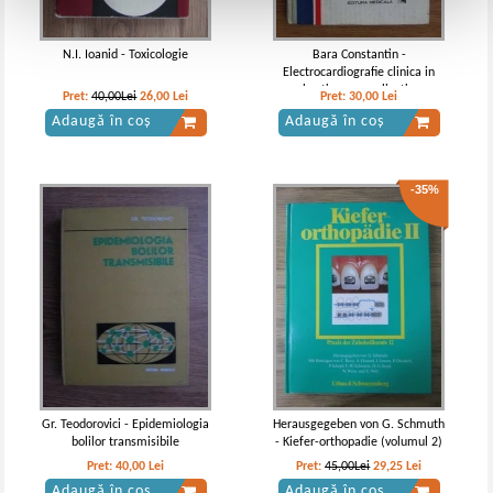
N.I. Ioanid - Toxicologie
Bara Constantin -
Electrocardiografie clinica in
chestionare explicative
Pret:
40,00Lei
26,00
Lei
Pret:
30,00
Lei
Adaugă în coș
Adaugă în coș
-35%
Gr. Teodorovici - Epidemiologia
Herausgegeben von G. Schmuth
bolilor transmisibile
- Kiefer-orthopadie (volumul 2)
Pret:
40,00
Lei
Pret:
45,00Lei
29,25
Lei
Adaugă în coș
Adaugă în coș