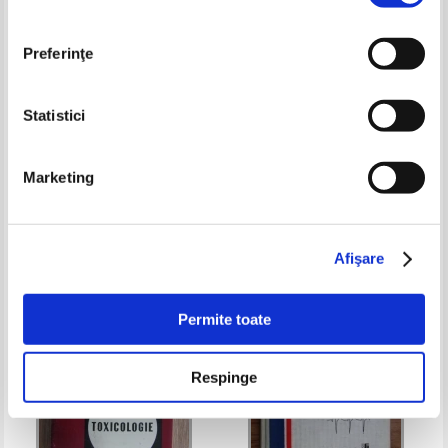
Preferinţe
Statistici
Ghid de sanatate pentru oase,
G. Bouvenot - Patologie
Marketing
muschi si articulatii. Un plan pe
medicala, volumul 2. Nefrologie,
termen lung pentru a va
cancerologie, nutritie
Pret:
38,00
Lei
Pret:
34,00Lei
23,80
Lei
mentine suplu si activ (Reader's
Adaugă în coș
Adaugă în coș
Digest)
Afişare
-35%
Permite toate
Respinge