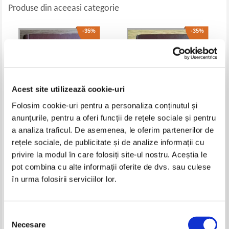
Produse din aceeasi categorie
-35%
-35%
Acest site utilizează cookie-uri
Folosim cookie-uri pentru a personaliza conținutul și
anunțurile, pentru a oferi funcții de rețele sociale și pentru
a analiza traficul. De asemenea, le oferim partenerilor de
Viorel Ranga, I. Teodorescu
Oski Stockman - 1985 year book
rețele sociale, de publicitate și de analize informații cu
Exarcu - Anatomia si fiziologia
of pediatrics
privire la modul în care folosiți site-ul nostru. Aceștia le
omului
Pret:
40,00Lei
26,00
Lei
Pret:
37,00Lei
24,05
Lei
pot combina cu alte informații oferite de dvs. sau culese
Adaugă în coș
Adaugă în coș
în urma folosirii serviciilor lor.
-30%
Selecția
Necesare
consimțământului