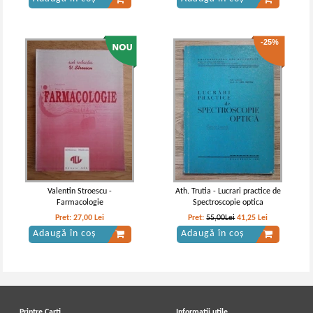
-25%
Valentin Stroescu -
Ath. Trutia - Lucrari practice de
Farmacologie
Spectroscopie optica
Pret:
27,00
Lei
Pret:
55,00Lei
41,25
Lei
Adaugă în coș
Adaugă în coș
Printre Carti
Informatii utile