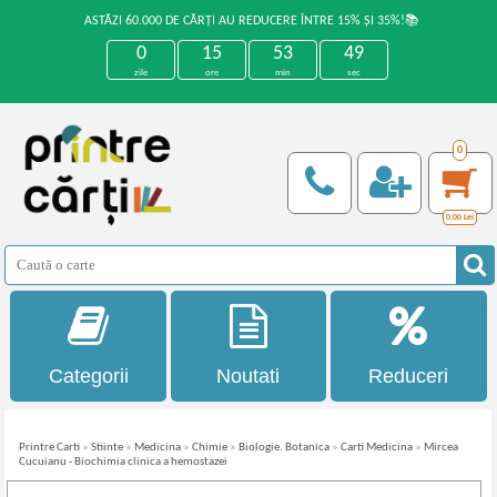
ASTĂZI 60.000 DE CĂRȚI AU REDUCERE ÎNTRE 15% ȘI 35%!📚
0
15
53
49
zile
ore
min
sec
0
0,00
Lei
Categorii
Noutati
Reduceri
Printre Carti
»
Stiinte
»
Medicina
»
Chimie
»
Biologie. Botanica
»
Carti Medicina
»
Mircea
Cucuianu - Biochimia clinica a hemostazei