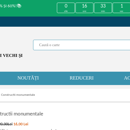
0
16
33
1
% ȘI 60%!📚
zile
ore
min
sec
 VECHI ŞI
NOUTĂȚI
REDUCERI
AC
»
Constructii monumentale
tructii monumentale
20,00Lei
16,00
Lei