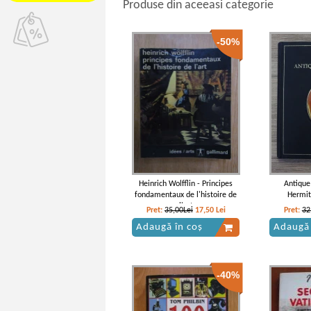
Produse din aceeasi categorie
-50%
Heinrich Wolfflin - Principes
Antique 
fondamentaux de l'histoire de
Hermit
l'art
Pret:
35,00Lei
17,50
Lei
Pret:
32
Adaugă în coș
Adaugă 
-40%