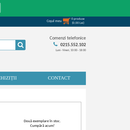
0
produse
Coşul meu
(
0,00
Lei
)
Comenzi telefonice
0215.552.102
Luni - Vineri, 10:00 - 18:00
HIZIȚII
CONTACT
Două exemplare în stoc.
Cumpără acum!