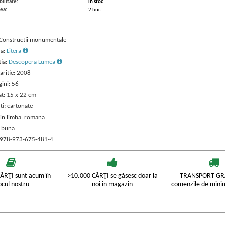
ilitate:
in stoc
ea:
2 buc
: Constructii monumentale
ra:
Litera
tia:
Descopera Lumea
aritie: 2008
ini: 56
t: 15 x 22 cm
ti: cartonate
 in limba: romana
: buna
 978-973-675-481-4
ĂRŢI sunt acum în
>10.000 CĂRŢI se găsesc doar la
TRANSPORT GRA
ocul nostru
noi în magazin
comenzile de mini