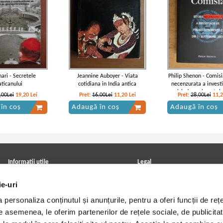
nari - Secretele
Jeannine Auboyer - Viata
Philip Shenon - Comisia
aticanului
cotidiana in India antica
necenzurata a investi
privind evenimentele
,00Lei
19,20
Lei
Pret:
16,00Lei
11,20
Lei
Pret:
28,00Lei
11,
septembrie 20
în coș
Adaugă în coș
Adaugă în coș
Informatii utile
Legal
ANPC
Achizitii cărți
ie-uri
Achizitii viniluri, casete, CD/DVD
Soluționarea online a litigiilor
Contact
Politica de confidentialitate
personaliza conținutul și anunțurile, pentru a oferi funcții de rețe
Cum cumpar?
Termeni si conditii
Politica de livrare
Utilizare cookie-uri
De asemenea, le oferim partenerilor de rețele sociale, de publicitat
Retur comenzi