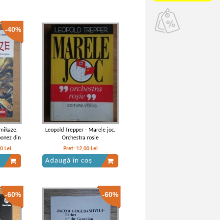
-40%
mikaze.
Leopold Trepper - Marele joc.
ponez din
Orchestra rosie
gase
20
Lei
Pret:
12,00
Lei
Adaugă în coș
-60%
-60%