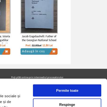
. Istoria
Jacob Gogebashvili: Father of
gatiilor
the Georgian National School
 din 11
20
Lei
Pret:
32,00Lei
12,80
Lei
01
Adaugă în coș
Poţi plăti online prin intermediul procesatorului
Netopia Payments
Permite toate
le sociale și
Urmăreşte-ne pe facebook pentru a fi la curent cu
promoţiile PrintreCarti.ro
e și de
Respinge