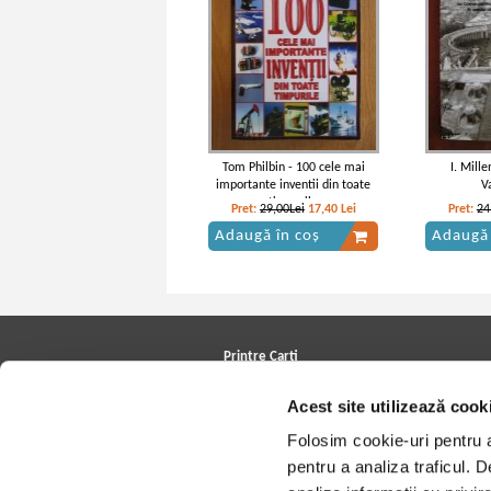
Tom Philbin - 100 cele mai
I. Mille
importante inventii din toate
V
timpurile
Pret:
29,00Lei
17,40
Lei
Pret:
24
Adaugă în coș
Adaugă 
Printre Carti
Carți la reducere
Acest site utilizează cook
Arhivă carți
Autori
Folosim cookie-uri pentru a 
Edituri
Colecții
pentru a analiza traficul. 
Cele mai căutate cărți