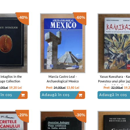
-40%
-60%
intaglios in the
Marcia Castro Leal -
Yasuo Kuwahara - Ka
age Collection
Archaeological Mexico
Povestea unui pilor ja
Escadrilele Sinuci
,00Lei
19,20
Lei
Pret:
34,00Lei
13,60
Lei
Pret:
32,00Lei
19,
în coș
Adaugă în coș
Adaugă în coș
-20%
-30%