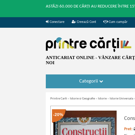
ASTĂZI 60.000 DE CĂRȚI AU REDUCERE ÎNTRE 15
Conectare
Creează Cont
Cum cumpăr
ANTICARIAT ONLINE - VÂNZARE CĂRŢI
NOI
Categorii
Printre Carti
»
Istorie si Geografie
»
Istorie
»
Istorie Universala
-20%
Cons
Pret: