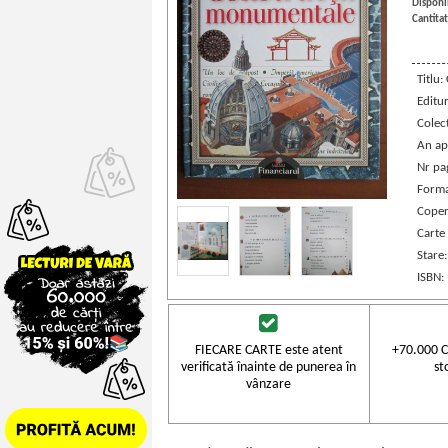
Disponib
Cantitat
Titlu
Editu
Colec
An ap
Nr pag
Forma
Coper
Carte
Stare
ISBN:
FIECARE CARTE este atent
+70.000 C
verificată înainte de punerea în
st
vânzare