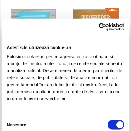
-40%
Acest site utilizează cookie-uri
Folosim cookie-uri pentru a personaliza conținutul și
anunțurile, pentru a oferi funcții de rețele sociale și pentru
a analiza traficul. De asemenea, le oferim partenerilor de
Agatha Christie - Misterul din
Frederic Beigbeder - Omul care
rețele sociale, de publicitate și de analize informații cu
Caraibe
rade cu lacrimi
privire la modul în care folosiți site-ul nostru. Aceștia le
Pret:
18,00
Lei
Pret:
14,00Lei
8,40
Lei
Adaugă în coș
Adaugă în coș
pot combina cu alte informații oferite de dvs. sau culese
în urma folosirii serviciilor lor.
-20%
-30%
Selecția
Necesare
consimțământului