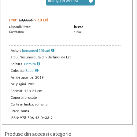
Adaugă în wishlist
Pret:
13,00Lei
9,10
Lei
Disponibilitate:
in stoc
Cantitatea:
1 buc
Autor:
Immanuel Mifsud
Titlu: Necunoscuta din Berlinul de Est
Editura:
Nemira
Colectia:
Babel
An de aparitie: 2019
Nr. pagini: 203
Format: 12 x 21 cm
Coperti: brosate
Carte in limba: romana
Stare: buna
ISBN: 978-606-43-0433-9
Produse din aceeasi categorie