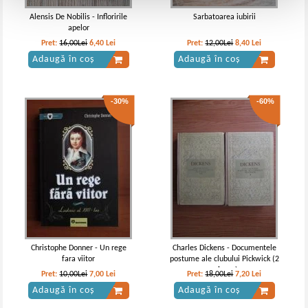
Alensis De Nobilis - Infloririle
Sarbatoarea iubirii
apelor
Pret:
16,00Lei
6,40
Lei
Pret:
12,00Lei
8,40
Lei
Adaugă în coș
Adaugă în coș
-30%
-60%
Christophe Donner - Un rege
Charles Dickens - Documentele
fara viitor
postume ale clubului Pickwick (2
volume)
Pret:
10,00Lei
7,00
Lei
Pret:
18,00Lei
7,20
Lei
Adaugă în coș
Adaugă în coș