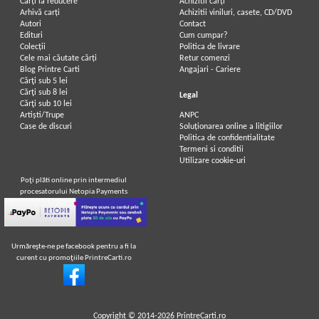
Carți la reducere
Achizitii cărți
Arhivă carți
Achizitii viniluri, casete, CD/DVD
Autori
Contact
Edituri
Cum cumpar?
Colecții
Politica de livrare
Cele mai căutate cărți
Retur comenzi
Blog Printre Carti
Angajari - Cariere
Cărţi sub 5 lei
Cărţi sub 8 lei
Legal
Cărţi sub 10 lei
Artiști/Trupe
ANPC
Case de discuri
Soluționarea online a litigiilor
Politica de confidentialitate
Termeni si conditii
Utilizare cookie-uri
Poţi plăti online prin intermediul
procesatorului Netopia Payments
Urmăreşte-ne pe facebook pentru a fi la
curent cu promoţiile PrintreCarti.ro
Copyright © 2014-2026
PrintreCarti.ro