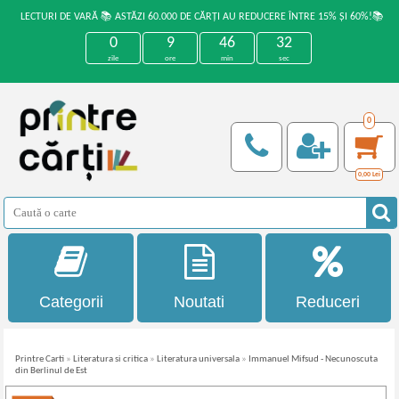
LECTURI DE VARĂ 📚 ASTĂZI 60.000 DE CĂRȚI AU REDUCERE ÎNTRE 15% ȘI 60%!📚
0
9
46
32
zile
ore
min
sec
0
0,00
Lei
Categorii
Noutati
Reduceri
Printre Carti
»
Literatura si critica
»
Literatura universala
»
Immanuel Mifsud - Necunoscuta
din Berlinul de Est