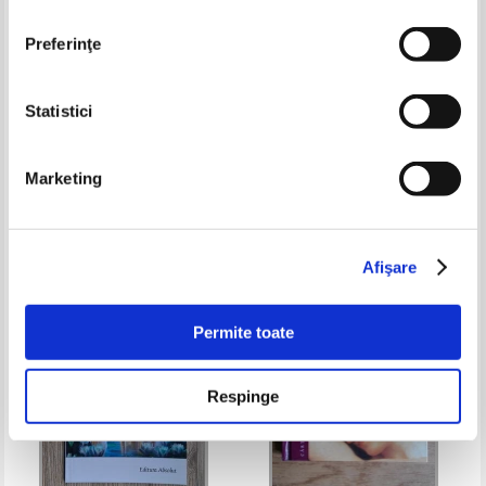
Preferinţe
Statistici
Dorothy L. Sayers - Cinci piste
A. S. Serafimovici - Opere alese
false
Marketing
Pret:
10,00Lei
8,00
Lei
Pret:
12,00Lei
8,40
Lei
Adaugă în coș
Adaugă în coș
Afişare
-60%
-30%
Permite toate
Respinge