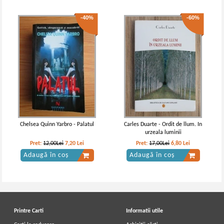
-40%
-60%
Chelsea Quinn Yarbro - Palatul
Carles Duarte - Ordit de llum. In
urzeala luminii
Pret:
12,00Lei
7,20
Lei
Pret:
17,00Lei
6,80
Lei
Adaugă în coș
Adaugă în coș
Printre Carti
Informatii utile