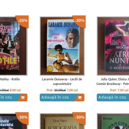
-20%
-30%
Hailey - Rotile
Laramie Dunaway - Lectii de
Julia Quinn, Eloisa 
supravietuire
Connie Brockway - Patr
o mostenire
0,00Lei
8,00
Lei
Pret:
10,00Lei
7,00
Lei
Pret:
7,00
Lei
în coș
Adaugă în coș
Adaugă în coș
-30%
-30%