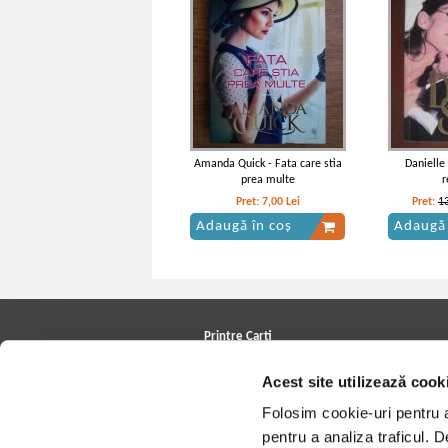
Amanda Quick - Fata care stia
Danielle
prea multe
r
Pret:
7,00
Lei
Pret:
1
Adaugă în coș
Adaugă 
Printre Carti
Carți la reducere
Acest site utilizează cook
Arhivă carți
Autori
Folosim cookie-uri pentru a 
Edituri
Colecții
pentru a analiza traficul. 
Cele mai căutate cărți