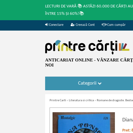
LECTURI DE VARĂ 📚 ASTĂZI 60.000 DE CĂRȚI A
ÎNTRE 15% ȘI 60%!📚
Conectare
Creează Cont
Cum cumpăr
ANTICARIAT ONLINE - VÂNZARE CĂRŢI
NOI
Categorii
Printre Carti
»
Literatura si critica
»
Romane de dragoste. Bestse
Dian
Pret: