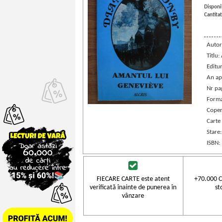
Disponib
Cantitat
Autor
Titlu:
Editu
An ap
Nr pa
Forma
Coper
Carte
Stare
ISBN:
FIECARE CARTE este atent
+70.000 C
verificată înainte de punerea în
st
vânzare