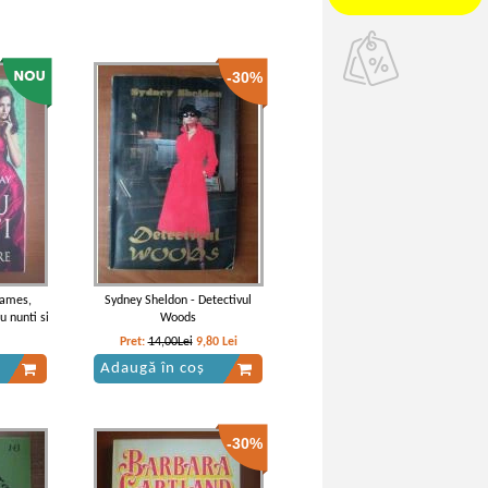
-30%
James,
Sydney Sheldon - Detectivul
u nunti si
Woods
Pret:
14,00Lei
9,80
Lei
Adaugă în coș
-30%