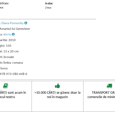
ilitate:
in stoc
ea:
2 buc
:
Diana Ponsonby
 Amantul lui Genevieve
ra:
Alcris
aritie: 2010
gini: 150
t: 13 x 20 cm
ti: brosate
 in limba: romana
: buna
 978-973-580-448-0
ĂRŢI sunt acum în
>10.000 CĂRŢI se găsesc doar la
TRANSPORT GRA
ocul nostru
noi în magazin
comenzile de mini