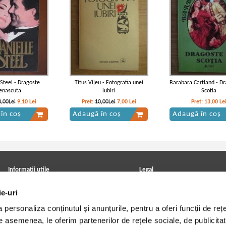
 Steel - Dragoste
Titus Vijeu - Fotografia unei
Barabara Cartland - Dr
enascuta
iubiri
Scotia
3,00Lei
9,10
Lei
Pret:
10,00Lei
7,00
Lei
Pret:
13,00
Le
în coș
Adaugă în coș
Adaugă în coș
Informatii utile
Legal
ANPC
Achizitii cărți
ie-uri
Achizitii viniluri, casete, CD/DVD
Soluționarea online a litigiilor
Contact
Politica de confidentialitate
personaliza conținutul și anunțurile, pentru a oferi funcții de rețe
Cum cumpar?
Termeni si conditii
Politica de livrare
Utilizare cookie-uri
De asemenea, le oferim partenerilor de rețele sociale, de publicitat
Retur comenzi