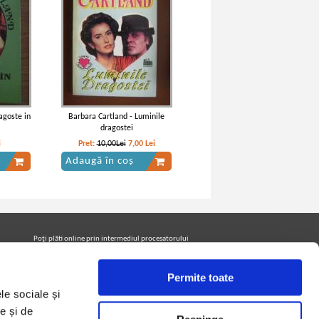
agoste in
Barbara Cartland - Luminile
dragostei
i
Pret:
10,00Lei
7,00
Lei
Adaugă în coș
Poţi plăti online prin intermediul procesatorului
Netopia Payments
Permite toate
le sociale și
Urmăreşte-ne pe facebook pentru a fi la curent cu
promoţiile PrintreCarti.ro
e și de