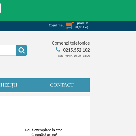
0
produse
Coşul meu
(
0,00
Lei
)
Comenzi telefonice
0215.552.102
Luni - Vineri, 10:00 - 18:00
HIZIȚII
CONTACT
Două exemplare în stoc.
Cumpără acum!