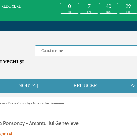
0
7
40
29
U REDUCERE
zile
ore
min
sec
 VECHI ŞI
NOUTĂȚI
REDUCERI
AC
ller
»
Diana Ponsonby - Amantul lui Genevieve
a Ponsonby
-
Amantul lui Genevieve
8,00
Lei