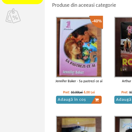
Produse din aceeasi categorie
-40%
Jennifer Baker - Sa pastrezi ce ai
Arthur 
Pret:
10,00Lei
6,00
Lei
Pret:
1
Adaugă în coș
Adaugă 