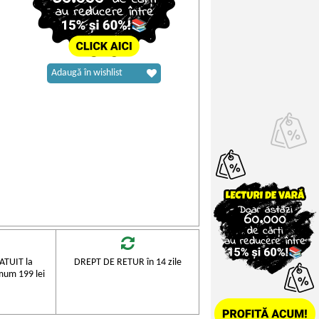
Adaugă în wishlist
TUIT la
DREPT DE RETUR în 14 zile
mum 199 lei