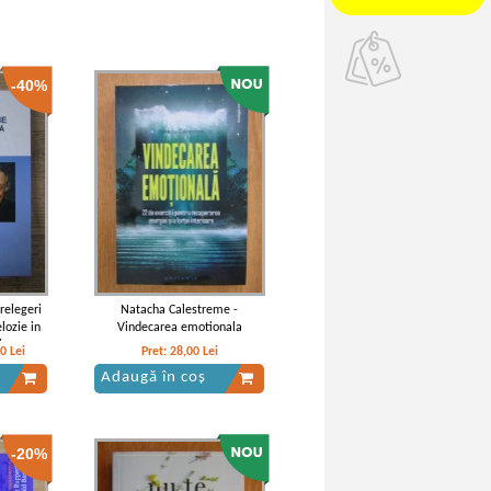
-40%
relegeri
Natacha Calestreme -
lozie in
Vindecarea emotionala
ica
00
Lei
Pret:
28,00
Lei
Adaugă în coș
-20%