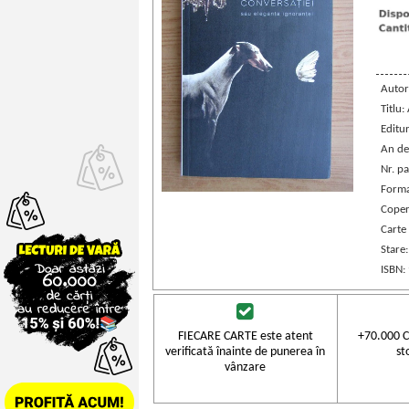
Autor
Titlu:
Editu
An de
Nr. pa
Forma
Coper
Carte
Stare
ISBN:
FIECARE CARTE este atent
+70.000 C
verificată înainte de punerea în
st
vânzare