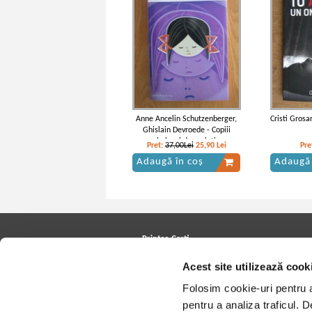
Anne Ancelin Schutzenberger,
Cristi Grosa
Ghislain Devroede - Copiii
bolnavi de parinti
Pret:
37,00Lei
25,90
Lei
Pre
Adaugă în coș
Adaugă 
Printre Carti
Carți la reducere
Acest site utilizează cook
Arhivă carți
Autori
Folosim cookie-uri pentru a 
Edituri
pentru a analiza traficul. 
Colecții