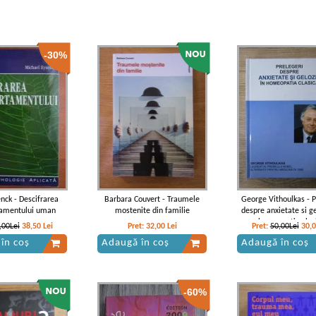
-30%
nck - Descifrarea
Barbara Couvert - Traumele
George Vithoulkas - P
amentului uman
mostenite din familie
despre anxietate si ge
homeopatia clas
,00Lei
38,50
Lei
Pret:
32,00
Lei
Pret:
50,00Lei
30,
în coș
Adaugă în coș
Adaugă în coș
-60%