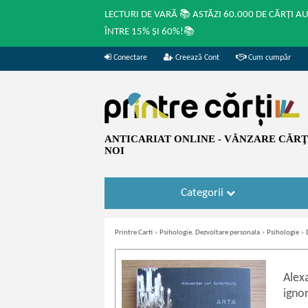
LECTURI DE VARĂ 📚 ASTĂZI 60.000 DE CĂRȚI A
ÎNTRE 15% ȘI 60%!📚
Conectare
Creează Cont
Cum cumpăr
ANTICARIAT ONLINE - VÂNZARE CĂRŢI
NOI
Categorii
Printre Carti
»
Psihologie. Dezvoltare personala
»
Psihologie
»
Alex
igno