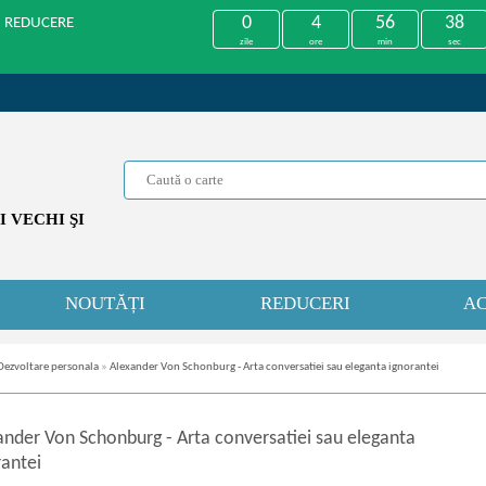
0
4
56
38
U REDUCERE
zile
ore
min
sec
 VECHI ŞI
NOUTĂȚI
REDUCERI
AC
Dezvoltare personala
»
Alexander Von Schonburg - Arta conversatiei sau eleganta ignorantei
ander Von Schonburg
-
Arta conversatiei sau eleganta
rantei