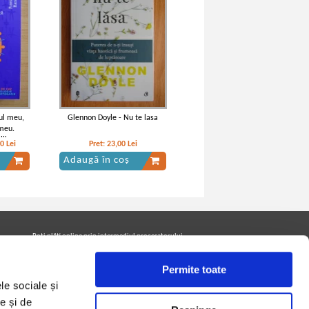
ul meu,
Glennon Doyle - Nu te lasa
meu.
eliberarea
00
Lei
Pret:
23,00
Lei
atica
Adaugă în coș
Poţi plăti online prin intermediul procesatorului
Netopia Payments
Permite toate
le sociale și
Urmăreşte-ne pe facebook pentru a fi la curent cu
e și de
promoţiile PrintreCarti.ro