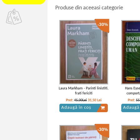
Produse din aceeasi categorie
-30%
Laura Markham - Parinti linistiti,
Hans Eyse
frati fericiti
comport
Pret:
45,00Lei
31,50
Lei
Pret:
55
Adaugă în coș
Adaugă 
-30%