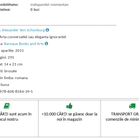
:
Alexander Von Schonburg
 Arta conversatiei sau eleganta ignorantei
ra:
Baroque Books and Arts
 aparitie: 2015
gini: 295
t: 14 x 21 cm
ti: brosate
 in limba: romana
: buna
 978-606-8564-39-5
ĂRŢI sunt acum în
>10.000 CĂRŢI se găsesc doar la
TRANSPORT GRA
ocul nostru
noi în magazin
comenzile de mini