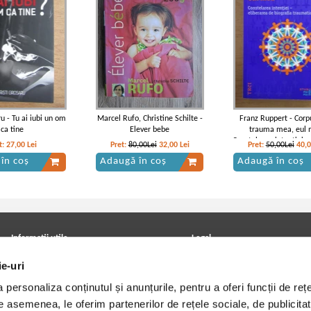
ru - Tu ai iubi un om
Marcel Rufo, Christine Schilte -
Franz Ruppert - Corp
ca tine
Elever bebe
trauma mea, eul 
Constelarea intentiei, 
t:
27,00
Lei
Pret:
80,00Lei
32,00
Lei
Pret:
50,00Lei
40,
de biografia traum
în coș
Adaugă în coș
Adaugă în coș
Informatii utile
Legal
ANPC
Achizitii cărți
ie-uri
Achizitii viniluri, casete, CD/DVD
Soluționarea online a litigiilor
Contact
Politica de confidentialitate
personaliza conținutul și anunțurile, pentru a oferi funcții de rețe
Cum cumpar?
Termeni si conditii
De asemenea, le oferim partenerilor de rețele sociale, de publicitat
Politica de livrare
Utilizare cookie-uri