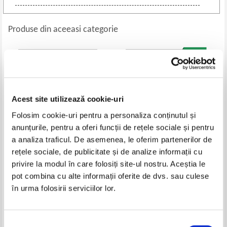
Produse din aceeasi categorie
Acest site utilizează cookie-uri
Folosim cookie-uri pentru a personaliza conținutul și
anunțurile, pentru a oferi funcții de rețele sociale și pentru
a analiza traficul. De asemenea, le oferim partenerilor de
rețele sociale, de publicitate și de analize informații cu
Fredrik Backman - Un barbat pe
Vi Keeland - Acea scanteie
privire la modul în care folosiți site-ul nostru. Aceștia le
nume Ove
pot combina cu alte informații oferite de dvs. sau culese
Pret:
40,00
Lei
Pret:
28,00
Lei
în urma folosirii serviciilor lor.
Adaugă în coș
Adaugă în coș
Selecția