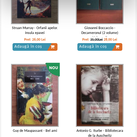
Struan Murray - Orfanii apelor.
Giovanni Boccaccio -
Insula epavei
Decameronul (2 volume)
(Adevarul)
Pret:
26,00
Lei
Pret:
35,00Lei
28,00
Lei
Adaugă în coș
Adaugă în coș
Guy de Maupassant - Bel ami
Antonio G. Iturbe - Bibliotecara
de la Auschwitz