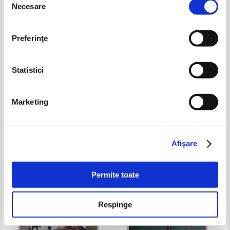
Necesare
consimțământului
Preferinţe
Statistici
Marketing
Colleen Hoover - Ugly love.
Edith Eva Eger - Alegerea
Despre fata urata a iubirii
Pret:
30,00
Lei
Pret:
42,00
Lei
Adaugă în coș
Adaugă în coș
Afişare
-20%
Permite toate
Respinge