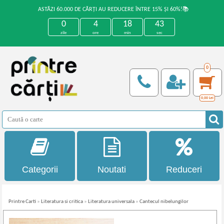
ASTĂZI 60.000 DE CĂRȚI AU REDUCERE ÎNTRE 15% ȘI 60%!📚
0
4
18
42
zile
ore
min
sec
0
0,00
Lei
Categorii
Noutati
Reduceri
Printre Carti
»
Literatura si critica
»
Literatura universala
»
Cantecul nibelungilor