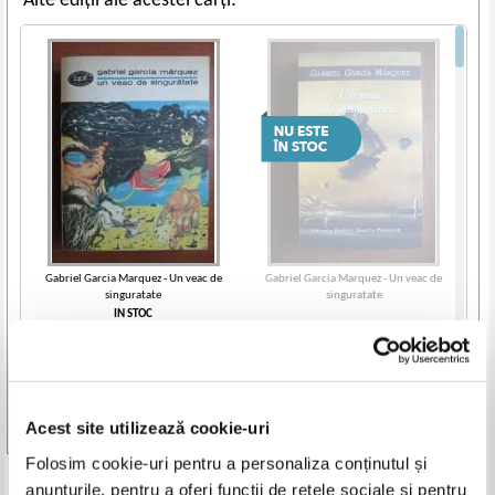
Alte ediții ale acestei cărți:
Gabriel Garcia Marquez - Un veac de
Gabriel Garcia Marquez - Un veac de
singuratate
singuratate
IN STOC
Pret:
30,00
Lei
Adaugă în coș
Acest site utilizează cookie-uri
Vezi toate edițiile »
Folosim cookie-uri pentru a personaliza conținutul și
Produse din aceeasi categorie
anunțurile, pentru a oferi funcții de rețele sociale și pentru