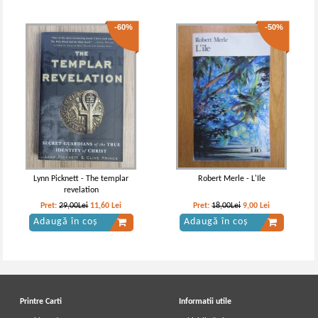
-60%
-50%
Gabriel Garcia Marquez - Un veac de
Gabriel Garcia Marquez - One
singuratate
hundred years of solitude
Lynn Picknett - The templar
Robert Merle - L'Ile
revelation
Pret:
29,00Lei
11,60
Lei
Pret:
18,00Lei
9,00
Lei
Adaugă în coș
Adaugă în coș
Printre Carti
Informatii utile