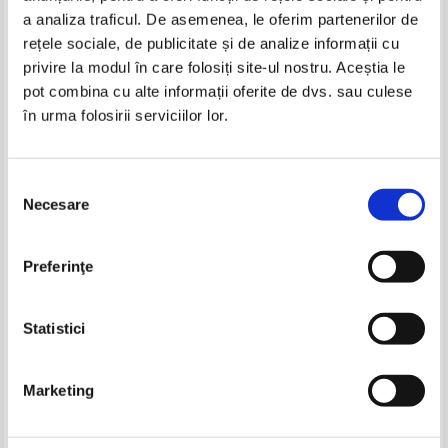
a analiza traficul. De asemenea, le oferim partenerilor de
-60%
-60%
rețele sociale, de publicitate și de analize informații cu
privire la modul în care folosiți site-ul nostru. Aceștia le
pot combina cu alte informații oferite de dvs. sau culese
în urma folosirii serviciilor lor.
Gabriel Garcia Marquez - Un veac de
Gabriel Garcia Marquez - Un veac de
singuratate
singuratate
Selecția
Necesare
consimțământului
Emily Anthes - Frankenstein's
Anna Gavalda - La consolante
Preferinţe
cat.Cuddling up to biotech's
brave new beasts
Pret:
24,00Lei
9,60
Lei
Pret:
29,00Lei
11,60
Lei
Adaugă în coș
Adaugă în coș
Statistici
-60%
-50%
Marketing