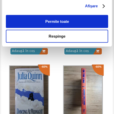
Afişare
Gabriel Garcia Marquez - Un veac de
Gabriel Garcia Marquez - Un veac de
singuratate
singuratate
Permite toate
Antoinette Moses - Dolphin
Andy Mulligan - Trash
Respinge
music
Pret:
21,00Lei
8,40
Lei
Pret:
18,00Lei
9,00
Lei
Adaugă în coș
Adaugă în coș
-60%
-60%
Gabriel Garcia Marquez - Un veac de
Gabriel Garcia Marquez - Un veac de
singuratate
singuratate