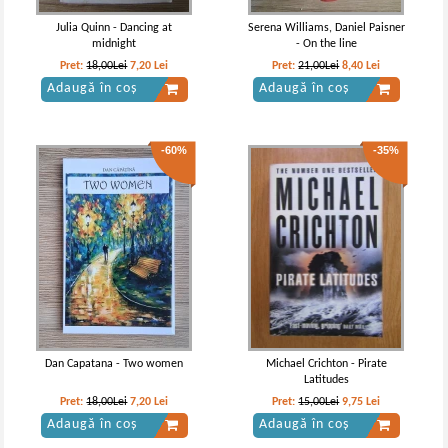
Julia Quinn - Dancing at
Serena Williams, Daniel Paisner
midnight
- On the line
Pret:
18,00Lei
7,20
Lei
Pret:
21,00Lei
8,40
Lei
Adaugă în coș
Adaugă în coș
-60%
-35%
Gabriel Garcia Marquez - Un veac de
Gabriel Garcia Marquez - One
singuratate
hundred years of solitude
Dan Capatana - Two women
Michael Crichton - Pirate
Latitudes
Pret:
18,00Lei
7,20
Lei
Pret:
15,00Lei
9,75
Lei
Adaugă în coș
Adaugă în coș