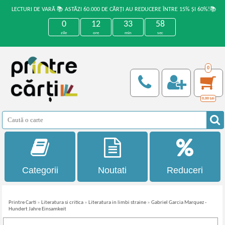
LECTURI DE VARĂ 📚 ASTĂZI 60.000 DE CĂRȚI AU REDUCERE ÎNTRE 15% ȘI 60%!📚
0
12
33
57
zile
ore
min
sec
0
0,00
Lei
Categorii
Noutati
Reduceri
Printre Carti
»
Literatura si critica
»
Literatura in limbi straine
»
Gabriel Garcia Marquez -
Hundert Jahre Einsamkeit