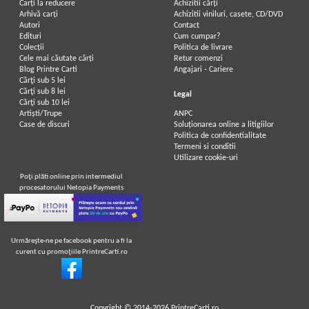
Carți la reducere
Achizitii cărți
Arhivă carți
Achizitii viniluri, casete, CD/DVD
Autori
Contact
Gabriel Garcia Marquez - One
Gabriel Garcia Marquez - One
Edituri
Cum cumpar?
hundred years of solitude
hundred years of solitude
Colecții
Politica de livrare
Cele mai căutate cărți
Retur comenzi
Blog Printre Carti
Angajari - Cariere
Cărţi sub 5 lei
Cărţi sub 8 lei
Legal
Cărţi sub 10 lei
Artiști/Trupe
ANPC
Case de discuri
Soluționarea online a litigiilor
Politica de confidentialitate
Termeni si conditii
Utilizare cookie-uri
Poţi plăti online prin intermediul
procesatorului Netopia Payments
Urmăreşte-ne pe facebook pentru a fi la
curent cu promoţiile PrintreCarti.ro
Gabriel Garcia Marquez - One
Gabriel Garcia Marquez - Un veac de
hundred years of solitude
singuratate
Copyright © 2014-2026
PrintreCarti.ro