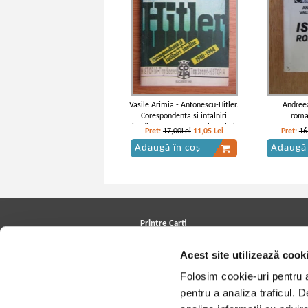
Vasile Arimia - Antonescu-Hitler.
Andreea
Corespondenta si intalniri
roma
inedite, 1940-1944 (volumul 1)
Pret:
17,00Lei
11,05
Lei
Pret:
16
Adaugă în coș
Adaugă 
Printre Carti
Carți la reducere
Acest site utilizează cook
Arhivă carți
Autori
Folosim cookie-uri pentru a 
Edituri
Colecții
pentru a analiza traficul. 
Cele mai căutate cărți