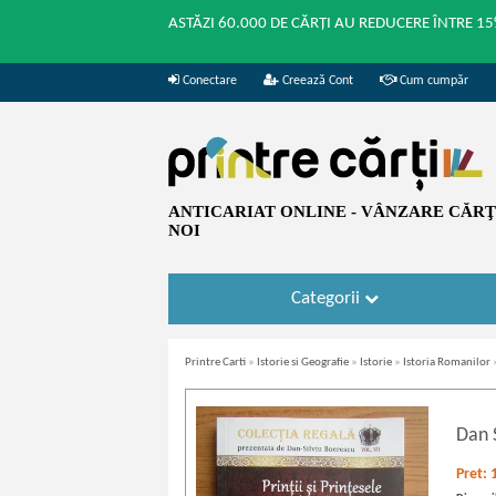
ASTĂZI 60.000 DE CĂRȚI AU REDUCERE ÎNTRE 15
Conectare
Creează Cont
Cum cumpăr
ANTICARIAT ONLINE - VÂNZARE CĂRŢI
NOI
Categorii
Printre Carti
»
Istorie si Geografie
»
Istorie
»
Istoria Romanilor
Dan 
Pret: