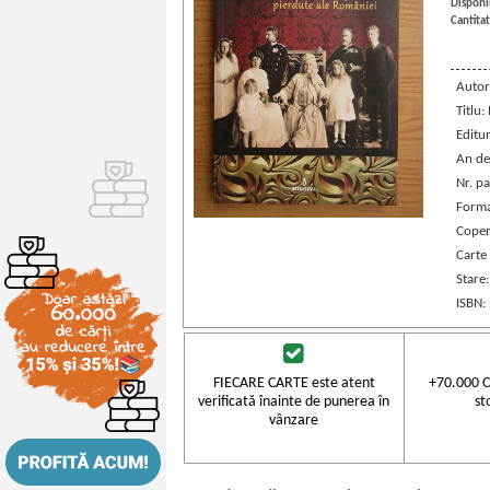
Disponib
Cantitat
Autor
Titlu:
Editu
An de
Nr. pa
Forma
Coper
Carte
Stare
ISBN:
FIECARE CARTE este atent
+70.000 C
verificată înainte de punerea în
st
vânzare