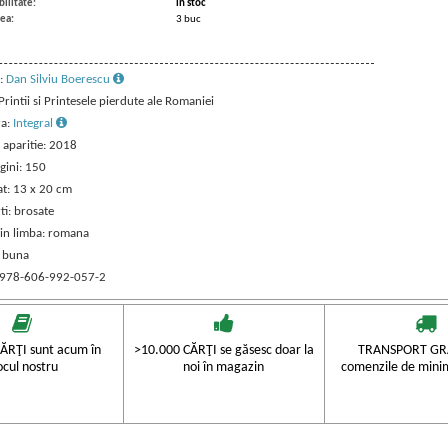
ilitate:
in stoc
ea:
3 buc
:
Dan Silviu Boerescu
 Printii si Printesele pierdute ale Romaniei
ra:
Integral
 aparitie: 2018
gini: 150
t: 13 x 20 cm
ti: brosate
 in limba: romana
: buna
 978-606-992-057-2
ĂRŢI sunt acum în
>10.000 CĂRŢI se găsesc doar la
TRANSPORT GRA
ocul nostru
noi în magazin
comenzile de mini