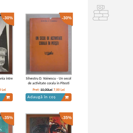
-30%
-30%
nia intre
Silvestru D. Voinescu - Un secol
de activitate corala in Pitesti
0
Lei
Pret:
10,00Lei
7,00
Lei
Adaugă în coș
-35%
-35%