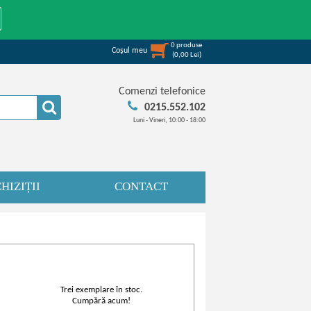
0
produse
Coşul meu
(
0,00
Lei
)
Comenzi telefonice
0215.552.102
Luni - Vineri, 10:00 - 18:00
HIZIȚII
CONTACT
Trei exemplare în stoc.
Cumpără acum!