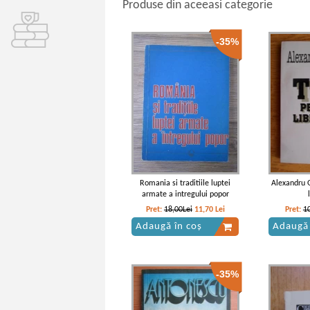
Produse din aceeasi categorie
-35%
Romania si traditiile luptei
Alexandru G
armate a intregului popor
Pret:
18,00Lei
11,70
Lei
Pret:
1
Adaugă în coș
Adaugă 
-35%