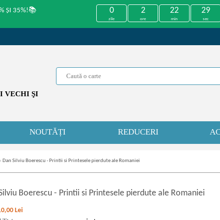
0
2
22
29
% ȘI 35%!📚
zile
ore
min
sec
 VECHI ŞI
NOUTĂȚI
REDUCERI
AC
»
Dan Silviu Boerescu - Printii si Printesele pierdute ale Romaniei
Silviu Boerescu
-
Printii si Printesele pierdute ale Romaniei
10,00
Lei