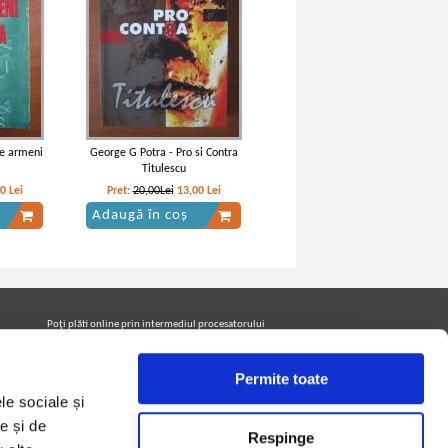
de armeni
George G Potra - Pro si Contra
Titulescu
40
Lei
Pret:
20,00Lei
13,00
Lei
Adaugă în coș
Poţi plăti online prin intermediul procesatorului
Netopia Payments
Permite toate
le sociale și
Urmăreşte-ne pe facebook pentru a fi la curent cu
promoţiile PrintreCarti.ro
e și de
Respinge