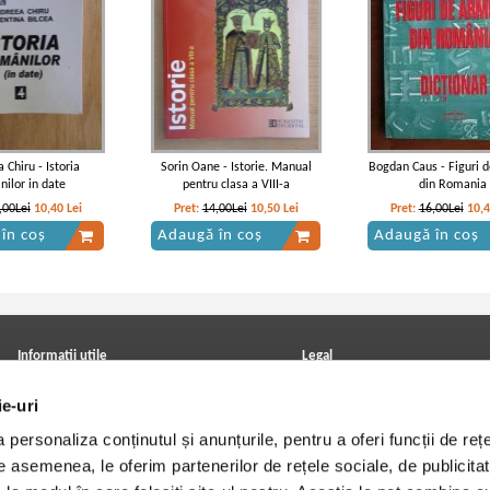
 Chiru - Istoria
Sorin Oane - Istorie. Manual
Bogdan Caus - Figuri 
nilor in date
pentru clasa a VIII-a
din Romania
,00Lei
10,40
Lei
Pret:
14,00Lei
10,50
Lei
Pret:
16,00Lei
10,
în coș
Adaugă în coș
Adaugă în coș
Informatii utile
Legal
ANPC
Achizitii cărți
ie-uri
Achizitii viniluri, casete, CD/DVD
Soluționarea online a litigiilor
Contact
Politica de confidentialitate
personaliza conținutul și anunțurile, pentru a oferi funcții de rețe
Cum cumpar?
Termeni si conditii
Politica de livrare
Utilizare cookie-uri
De asemenea, le oferim partenerilor de rețele sociale, de publicitat
Retur comenzi