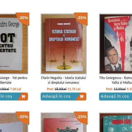
-30%
-35%
eorge - Tot pentru
Florin Negoita - Istoria statului
Titu Georgescu - Roma
libertate
si dreptului romanesc
Yalta si Malta
0,00Lei
7,00
Lei
Pret:
18,00Lei
11,70
Lei
Pret:
13,00Lei
9,1
în coș
Adaugă în coș
Adaugă în coș
-35%
-25%