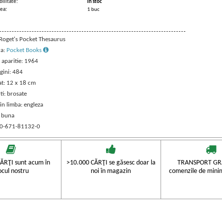
ilitate:
in stoc
ea:
1 buc
: Roget's Pocket Thesaurus
ra:
Pocket Books
 aparitie: 1964
gini: 484
t: 12 x 18 cm
ti: brosate
in limba: engleza
: buna
 0-671-81132-0
ĂRŢI sunt acum în
>10.000 CĂRŢI se găsesc doar la
TRANSPORT GRA
ocul nostru
noi în magazin
comenzile de mini