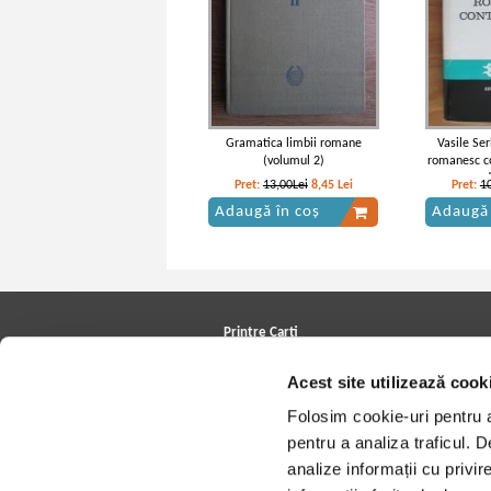
Gramatica limbii romane
Vasile Se
(volumul 2)
romanesc c
d
Pret:
13,00Lei
8,45
Lei
Pret:
1
Adaugă în coș
Adaugă 
Printre Carti
Carți la reducere
Acest site utilizează cook
Arhivă carți
Autori
Folosim cookie-uri pentru a 
Edituri
Colecții
pentru a analiza traficul. 
Cele mai căutate cărți
analize informații cu privir
Blog Printre Carti
Cărţi sub 5 lei