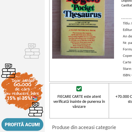
Disponib
Cantitat
Titlu
Editu
An de
Nr. pa
Forma
Coper
Carte 
Stare
ISBN:
FIECARE CARTE este atent
+70.000 C
verificată înainte de punerea în
st
vânzare
Produse din aceeasi categorie