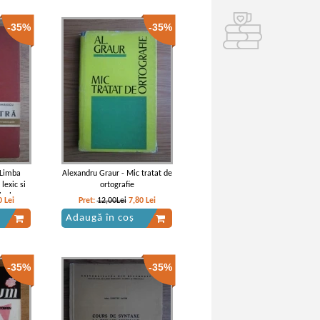
-35%
-35%
 Limba
Alexandru Graur - Mic tratat de
lexic si
ortografie
icale
0
Lei
Pret:
12,00Lei
7,80
Lei
Adaugă în coș
-35%
-35%