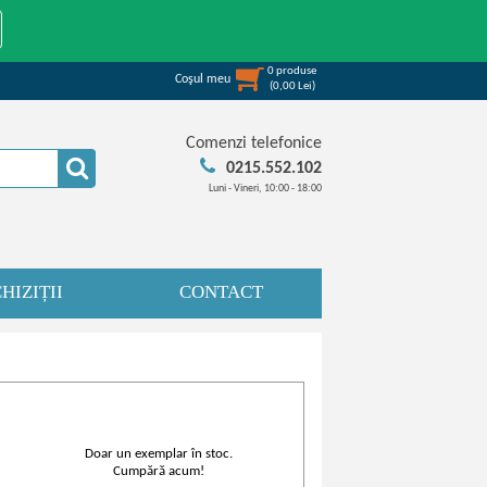
0
produse
Coşul meu
(
0,00
Lei
)
Comenzi telefonice
0215.552.102
Luni - Vineri, 10:00 - 18:00
HIZIȚII
CONTACT
Doar un exemplar în stoc.
Cumpără acum!