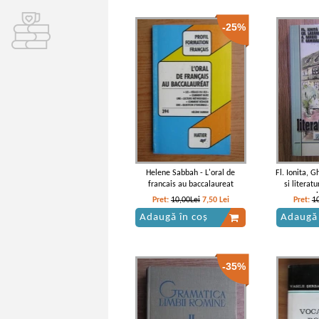
-25%
Helene Sabbah - L'oral de
Fl. Ionita, 
francais au baccalaureat
si litera
c
Pret:
10,00Lei
7,50
Lei
Pret:
1
Adaugă în coș
Adaugă 
-35%