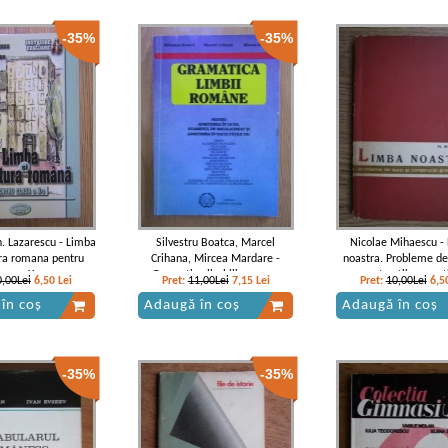
-35%
-35%
Gh. Lazarescu - Limba
Silvestru Boatca, Marcel
Nicolae Mihaescu -
tura romana pentru
Crihana, Mircea Mardare -
noastra. Probleme de 
lasa a X-a
Gramatica limbiii romane
constructii gramat
0,00Lei
6,50
Lei
Pret:
11,00Lei
7,15
Lei
Pret:
10,00Lei
6,5
în coș
Adaugă în coș
Adaugă în coș
-35%
-35%