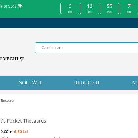
0
13
55
7
% ȘI 35%!📚
zile
ore
min
sec
 VECHI ŞI
NOUTĂȚI
REDUCERI
AC
t Thesaurus
t's Pocket Thesaurus
10,00Lei
6,50
Lei