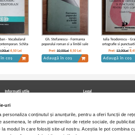
rban - Vocabularul
Gh. Stefanescu - Formarea
Iulia Teodorescu - Gr
ontemporan. Schita
poporului roman si a limbii sale
ortografie si punctuat
e sistem
toti copiii
0,00Lei
6,50
Lei
Pret:
10,00Lei
6,50
Lei
Pret:
13,00Lei
8,4
în coș
Adaugă în coș
Adaugă în coș
Informatii utile
Legal
ANPC
Achizitii cărți
ie-uri
Achizitii viniluri, casete, CD/DVD
Soluționarea online a litigiilor
Contact
Politica de confidentialitate
personaliza conținutul și anunțurile, pentru a oferi funcții de rețe
Cum cumpar?
Termeni si conditii
Politica de livrare
Utilizare cookie-uri
De asemenea, le oferim partenerilor de rețele sociale, de publicitat
Retur comenzi
e la modul în care folosiți site-ul nostru. Aceștia le pot combina c
Angajari - Cariere