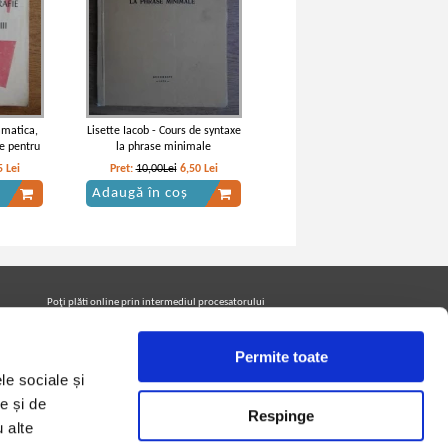
amatica,
Lisette Iacob - Cours de syntaxe
ie pentru
la phrase minimale
5
Lei
Pret:
10,00Lei
6,50
Lei
Adaugă în coș
Poţi plăti online prin intermediul procesatorului
Netopia Payments
Permite toate
le sociale și
Urmăreşte-ne pe facebook pentru a fi la curent cu
promoţiile PrintreCarti.ro
e și de
Respinge
u alte