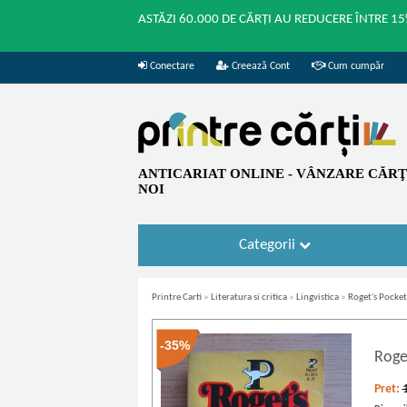
ASTĂZI 60.000 DE CĂRȚI AU REDUCERE ÎNTRE 15
Conectare
Creează Cont
Cum cumpăr
ANTICARIAT ONLINE - VÂNZARE CĂRŢI
NOI
Categorii
Printre Carti
»
Literatura si critica
»
Lingvistica
»
Roget's Pocke
-35%
Roge
Pret: