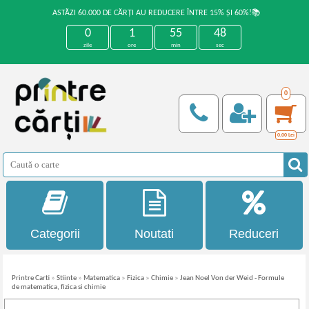
ASTĂZI 60.000 DE CĂRȚI AU REDUCERE ÎNTRE 15% ȘI 60%!📚
0
1
55
48
zile
ore
min
sec
0
0,00
Lei
Categorii
Noutati
Reduceri
Printre Carti
»
Stiinte
»
Matematica
»
Fizica
»
Chimie
»
Jean Noel Von der Weid - Formule
de matematica, fizica si chimie