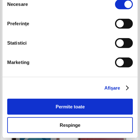
Necesare
consimțământului
Preferinţe
Statistici
Marketing
Ortansa Landauer - Probleme de
Ionica Ionita - Chimie pentru
chimie fizica
profil tehnic
Pret:
14,00Lei
8,40
Lei
Pret:
27,00Lei
13,50
Lei
Adaugă în coș
Adaugă în coș
Afişare
-40%
Permite toate
Respinge