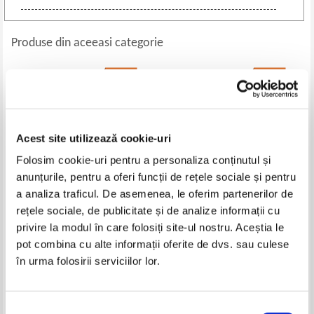
Produse din aceeasi categorie
-40%
-60%
Acest site utilizează cookie-uri
Folosim cookie-uri pentru a personaliza conținutul și
anunțurile, pentru a oferi funcții de rețele sociale și pentru
a analiza traficul. De asemenea, le oferim partenerilor de
rețele sociale, de publicitate și de analize informații cu
C. D. Nenitescu - Dictionar
Florin Badea - Mecanisme de
privire la modul în care folosiți site-ul nostru. Aceștia le
poliglot de industrie si
reactie in chimia organica
pot combina cu alte informații oferite de dvs. sau culese
tehnologie chimica
Pret:
19,00Lei
11,40
Lei
Pret:
34,00Lei
13,60
Lei
în urma folosirii serviciilor lor.
Adaugă în coș
Adaugă în coș
Selecția
-40%
-50%