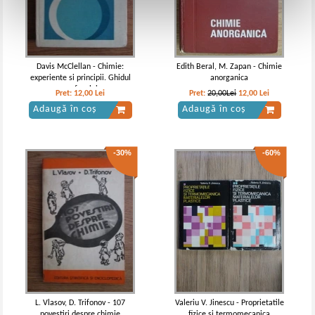
Davis McClellan - Chimie:
Edith Beral, M. Zapan - Chimie
experiente si principii. Ghidul
anorganica
profesului
Pret:
12,00
Lei
Pret:
20,00Lei
12,00
Lei
Adaugă în coș
Adaugă în coș
-30%
-60%
L. Vlasov, D. Trifonov - 107
Valeriu V. Jinescu - Proprietatile
povestiri despre chimie
fizice si termomecanica