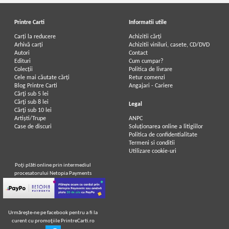
Printre Carti
Informatii utile
Carți la reducere
Achizitii cărți
Arhivă carți
Achizitii viniluri, casete, CD/DVD
Autori
Contact
Edituri
Cum cumpar?
Colecții
Politica de livrare
Cele mai căutate cărți
Retur comenzi
Blog Printre Carti
Angajari - Cariere
Cărţi sub 5 lei
Cărţi sub 8 lei
Legal
Cărţi sub 10 lei
Artiști/Trupe
ANPC
Case de discuri
Soluționarea online a litigiilor
Politica de confidentialitate
Termeni si conditii
Utilizare cookie-uri
Poţi plăti online prin intermediul
procesatorului Netopia Payments
Urmăreşte-ne pe facebook pentru a fi la
curent cu promoţiile PrintreCarti.ro