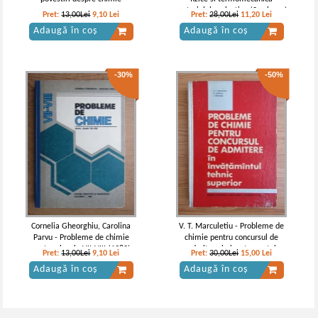
materialelor plastice (2 volume)
Pret:
13,00Lei
9,10
Lei
Pret:
28,00Lei
11,20
Lei
Adaugă în coș
Adaugă în coș
-30%
-50%
Cornelia Gheorghiu, Carolina
V. T. Marculetiu - Probleme de
Parvu - Probleme de chimie
chimie pentru concursul de
pentru clasele VII-VIII (1982)
admitere in invatamantul
Pret:
13,00Lei
9,10
Lei
Pret:
30,00Lei
15,00
Lei
superior
Adaugă în coș
Adaugă în coș