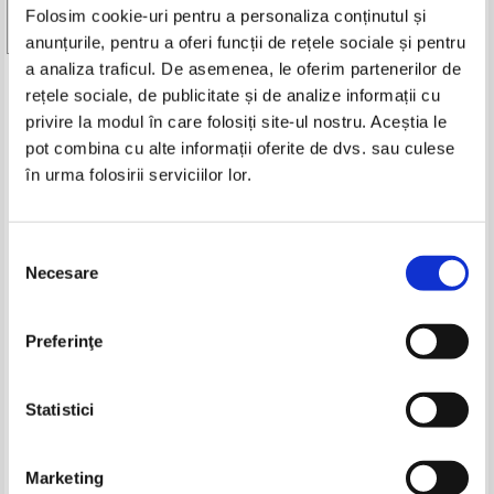
Folosim cookie-uri pentru a personaliza conținutul și
-35%
-35%
Vezi toate edițiile »
anunțurile, pentru a oferi funcții de rețele sociale și pentru
a analiza traficul. De asemenea, le oferim partenerilor de
Produse din aceeasi categorie
rețele sociale, de publicitate și de analize informații cu
privire la modul în care folosiți site-ul nostru. Aceștia le
-35%
-35%
pot combina cu alte informații oferite de dvs. sau culese
în urma folosirii serviciilor lor.
Selecția
Ioan Slavici - Nuvele
Ioan Slavici - Nuvele, volumul 2
(1942)
Necesare
consimțământului
IN STOC
IN STOC
Pret:
10,00Lei
6,50
Lei
Pret:
27,00Lei
17,55
Lei
Adaugă în coș
Adaugă în coș
Preferinţe
Alaviana Achim - Pathway to
Gwyneth Rees - The mum hunt.
English. English Agenda. Activity
Can you miss someone you've
-35%
Statistici
Book, 5-th Grade
never known
Pret:
14,00Lei
9,10
Lei
Pret:
20,00Lei
13,00
Lei
Adaugă în coș
Adaugă în coș
Marketing