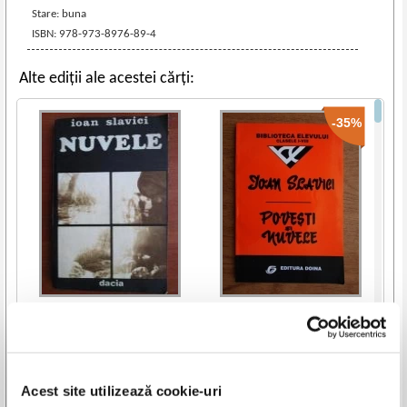
Stare: buna
ISBN: 978-973-8976-89-4
Alte ediții ale acestei cărți:
-35%
Ioan Slavici - Nuvele
Ioan Slavici - Povesti si nuvele
IN STOC
IN STOC
Pret:
6,00
Lei
Pret:
10,00Lei
6,50
Lei
Adaugă în coș
Adaugă în coș
Acest site utilizează cookie-uri