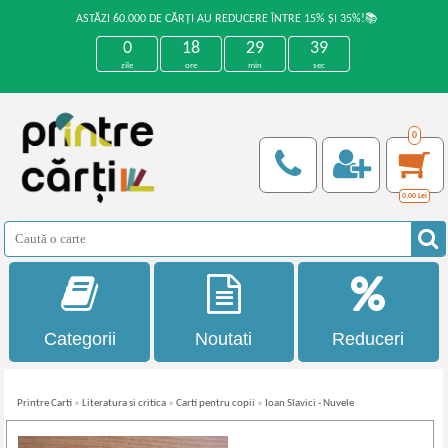
ASTĂZI 60.000 DE CĂRȚI AU REDUCERE ÎNTRE 15% ȘI 35%!📚
0
18
29
39
zile
ore
min
sec
0
0,00
Lei
Categorii
Noutati
Reduceri
Printre Carti
»
Literatura si critica
»
Carti pentru copii
»
Ioan Slavici - Nuvele