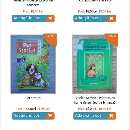
Silvester si deschizatorul de
Ronald Dahl - The BFG
conserve
Pret:
10,00
Lei
Pret:
18,00Lei
13,50
Lei
Adaugă în coș
Adaugă în coș
-25%
-35%
Ioan Slavici - Nuvele
Ioan Slavici - Nuvele (volumul 2,
circa 1910)
Pet stories
Cristian Serban - Printesa cu
haine de aur (editie bilingva)
Pret:
15,00Lei
11,25
Lei
Pret:
16,00Lei
10,40
Lei
Adaugă în coș
Adaugă în coș