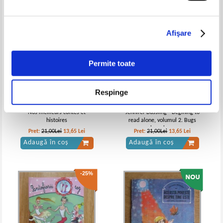
-35%
-35%
Afişare
Ion Slavici - Nuvele
Ioan Slavici - Nuvele (2 volume,
Permite toate
1940)
IN STOC
IN STOC
Pret:
10,00Lei
6,50
Lei
Pret:
40,00
Lei
Respinge
Adaugă în coș
Adaugă în coș
Nos meilleurs contes et
Jennifer Dussling - Begining to
histoires
read alone, volumul 2. Bugs
-25%
-35%
bugs bugs
Pret:
21,00Lei
13,65
Lei
Pret:
21,00Lei
13,65
Lei
Adaugă în coș
Adaugă în coș
-25%