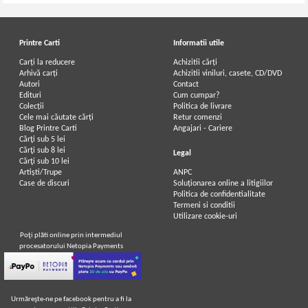
Printre Carti
Informatii utile
Carți la reducere
Achizitii cărți
Arhivă carți
Achizitii viniluri, casete, CD/DVD
Autori
Contact
Ioan Slavici - Nuvele (2 volume)
Ioan Slavici - Gura satului. Nuvele
Edituri
Cum cumpar?
Colecții
Politica de livrare
Cele mai căutate cărți
Retur comenzi
Blog Printre Carti
Angajari - Cariere
Cărţi sub 5 lei
Cărţi sub 8 lei
Legal
Cărţi sub 10 lei
Artiști/Trupe
ANPC
Case de discuri
Soluționarea online a litigiilor
Politica de confidentialitate
Termeni si conditii
Utilizare cookie-uri
Poţi plăti online prin intermediul
procesatorului Netopia Payments
Urmăreşte-ne pe facebook pentru a fi la