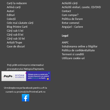
Carți la reducere
Achizitii cărți
Arhivă carți
Achizitii viniluri, casete, CD/DVD
Autori
Contact
Jules Verne - Doi ani de vacanta
Jules Verne - Doi ani de vacanta
Edituri
Cum cumpar?
Colecții
Politica de livrare
Cele mai căutate cărți
Retur comenzi
Blog Printre Carti
Angajari - Cariere
Cărţi sub 5 lei
Cărţi sub 8 lei
Legal
Cărţi sub 10 lei
Artiști/Trupe
ANPC
Case de discuri
Soluționarea online a litigiilor
Politica de confidentialitate
Termeni si conditii
Utilizare cookie-uri
Poţi plăti online prin intermediul
procesatorului Netopia Payments
Urmăreşte-ne pe facebook pentru a fi la
curent cu promoţiile PrintreCarti.ro
Jules Verne - Doi ani de vacanta
Jules Verne - Doi ani de vacanta