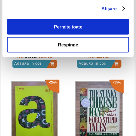
Afişare
Jules Verne - Doi ani de vacanta
Jules Verne - Doi ani de vacanta
Permite toate
Respinge
Un ochi plange, unul rade
Mark Twain - Aventurile lui
Huckleberry Finn
Pret:
24,00Lei
18,00
Lei
Pret:
12,00
Lei
Adaugă în coș
Adaugă în coș
-25%
-35%
Jules Verne - Doi ani de vacanta
Jules Verne - Doi ani de vacanta