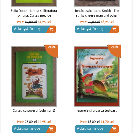
Sofia Dobra - Limba si literatura
Jon Scieszka, Lane Smith - The
romana. Cartea mea de
stinky cheese man and other
gramatica, clasa a V-a
fairly stupid tales
Pret:
19,00Lei
14,25
Lei
Pret:
25,00Lei
16,25
Lei
Adaugă în coș
Adaugă în coș
-35%
-35%
Jules Verne - Doi ani de vacanta
Jules Verne - Doi ani de vacanta
Cartea cu povesti (volumul 1)
Iepurele si broasca testoasa
Pret:
23,00Lei
14,95
Lei
Pret:
18,00Lei
11,70
Lei
Adaugă în coș
Adaugă în coș