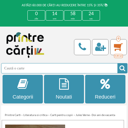
ASTĂZI 60.000 DE CĂRȚI AU REDUCERE ÎNTRE 15% ȘI 35%!📚
0
14
58
24
zile
ore
min
sec
0
0,00
Lei
Categorii
Noutati
Reduceri
Printre Carti
»
Literatura si critica
»
Carti pentru copii
»
Jules Verne - Doi ani de vacanta