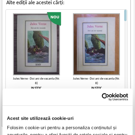
Alte ediții ale acestei cărți:
Jules Verne - Doi ani de vacanta (Nr.
Jules Verne - Doi ani de vacanta (Nr.
8)
8)
IN STOC
IN STOC
Pret:
14,00
Lei
Pret:
16,00
Lei
Adaugă în coș
Adaugă în coș
Acest site utilizează cookie-uri
Vezi toate edițiile »
Folosim cookie-uri pentru a personaliza conținutul și
anunțurile, pentru a oferi funcții de rețele sociale și pentru