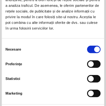
Produse din aceeasi categorie
a analiza traficul. De asemenea, le oferim partenerilor de
rețele sociale, de publicitate și de analize informații cu
-25%
-35%
privire la modul în care folosiți site-ul nostru. Aceștia le
pot combina cu alte informații oferite de dvs. sau culese
în urma folosirii serviciilor lor.
Jules Verne - Doi ani de vacanta
Jules Verne - Doi ani de vacanta
Selecția
Necesare
consimțământului
Daisy Meadows - Amy the
The sun and the moon
Preferinţe
amethyst fairy
Pret:
15,00Lei
11,25
Lei
Pret:
32,00Lei
20,80
Lei
Adaugă în coș
Adaugă în coș
Statistici
-25%
Marketing