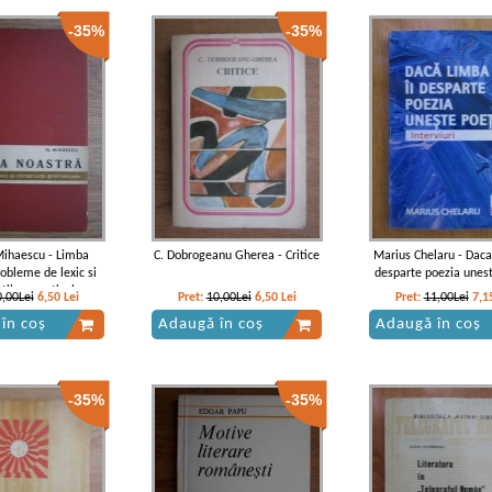
-35%
-35%
Mihaescu - Limba
C. Dobrogeanu Gherea - Critice
Marius Chelaru - Daca
robleme de lexic si
desparte poezia unest
ctii gramaticale
0,00Lei
6,50
Lei
Pret:
10,00Lei
6,50
Lei
Pret:
11,00Lei
7,1
în coș
Adaugă în coș
Adaugă în coș
-35%
-35%