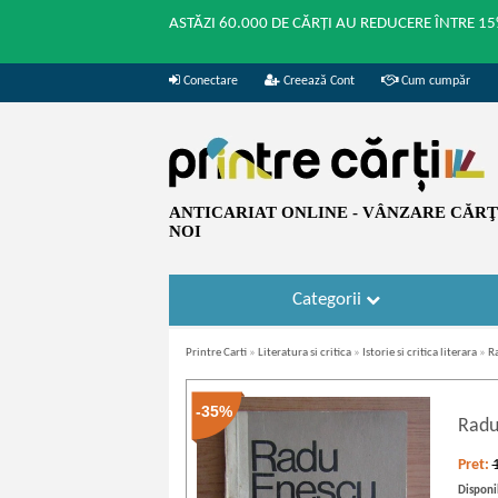
ASTĂZI 60.000 DE CĂRȚI AU REDUCERE ÎNTRE 15
Conectare
Creează Cont
Cum cumpăr
ANTICARIAT ONLINE - VÂNZARE CĂRŢI
NOI
Categorii
Printre Carti
»
Literatura si critica
»
Istorie si critica literara
»
Ra
-35%
Radu
Pret:
Disponib