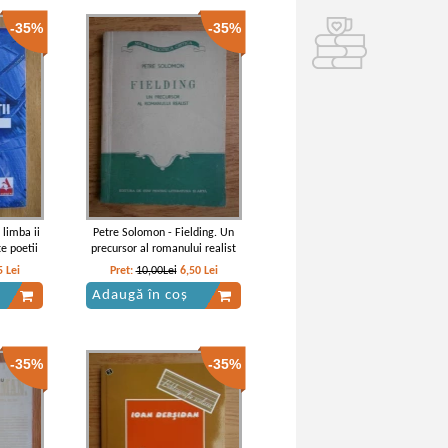
-35%
-35%
 limba ii
Petre Solomon - Fielding. Un
e poetii
precursor al romanului realist
5
Lei
Pret:
10,00Lei
6,50
Lei
Adaugă în coș
-35%
-35%