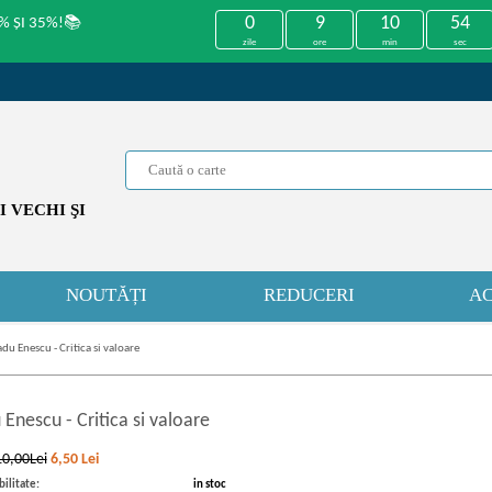
0
9
10
54
% ȘI 35%!📚
zile
ore
min
sec
 VECHI ŞI
NOUTĂȚI
REDUCERI
AC
du Enescu - Critica si valoare
 Enescu
-
Critica si valoare
10,00Lei
6,50
Lei
ilitate:
in stoc