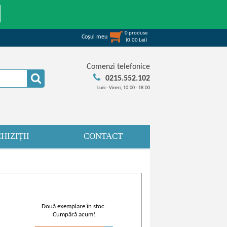
0
produse
Coşul meu
(
0,00
Lei
)
Comenzi telefonice
0215.552.102
Luni - Vineri, 10:00 - 18:00
HIZIȚII
CONTACT
Două exemplare în stoc.
Cumpără acum!