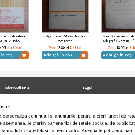
imba si Literatura
Edgar Papu - Motive literare
Elena Dunareanu - Lite
a, nr. 2, 1986
romanesti
Telegraful Roman, 1
0,00Lei
6,50
Lei
Pret:
13,00Lei
8,45
Lei
Pret:
10,00Lei
6,5
în coș
Adaugă în coș
Adaugă în coș
Informatii utile
Legal
ANPC
Achizitii cărți
Achizitii viniluri, casete, CD/DVD
Soluționarea online a litigiilor
ie-uri
Contact
Politica de confidentialitate
Cum cumpar?
Termeni si conditii
personaliza conținutul și anunțurile, pentru a oferi funcții de rețe
Politica de livrare
Utilizare cookie-uri
Retur comenzi
De asemenea, le oferim partenerilor de rețele sociale, de publicitat
Angajari - Cariere
e la modul în care folosiți site-ul nostru. Aceștia le pot combina c