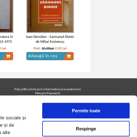
ratura in
Ioan Dersidan - Sarmanul Dionis
853-1973
de Mihai Eminescu
0
Lei
Pret:
10,00Lei
6,50
Lei
Adaugă în coș
Poţi plăti online prin intermediul procesatorului
Netopia Payments
Permite toate
Urmăreşte-ne pe facebook pentru a fi la curent cu
le sociale și
promoţiile PrintreCarti.ro
e și de
Respinge
u alte