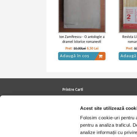
Ion Zamfirescu - O antologie a
Revista L
dramei istorice romanesti
roman
Pret:
10,00Lei
6,50
Lei
Pret:
1
Adaugă în coș
Adaugă 
Printre Carti
Carți la reducere
Arhivă carți
Acest site utilizează cook
Autori
Edituri
Folosim cookie-uri pentru a 
Colecții
Cele mai căutate cărți
pentru a analiza traficul. 
Blog Printre Carti
analize informații cu privir
Cărţi sub 5 lei