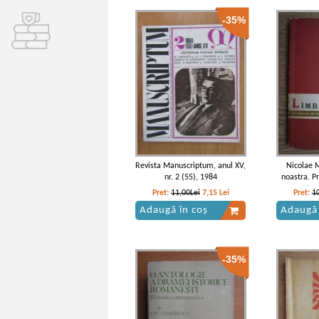
-35%
Revista Manuscriptum, anul XV,
Nicolae 
nr. 2 (55), 1984
noastra. P
constru
Pret:
11,00Lei
7,15
Lei
Pret:
1
Adaugă în coș
Adaugă 
-35%