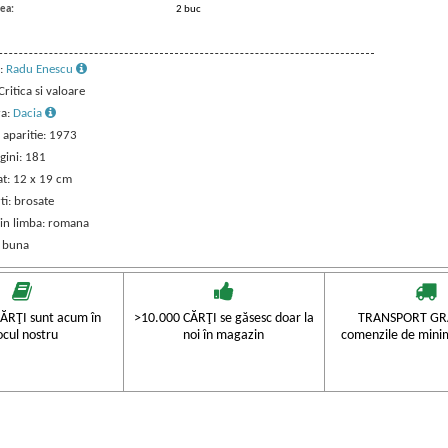
ea:
2 buc
:
Radu Enescu
 Critica si valoare
ra:
Dacia
 aparitie: 1973
gini: 181
t: 12 x 19 cm
ti: brosate
 in limba: romana
: buna
ĂRŢI sunt acum în
>10.000 CĂRŢI se găsesc doar la
TRANSPORT GRA
ocul nostru
noi în magazin
comenzile de mini