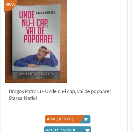
-60%
Dragos Patraru
-
Unde nu-i cap, vai de popoare!
Starea Natiei
Adaugă în coș
Adaugă în wishlist