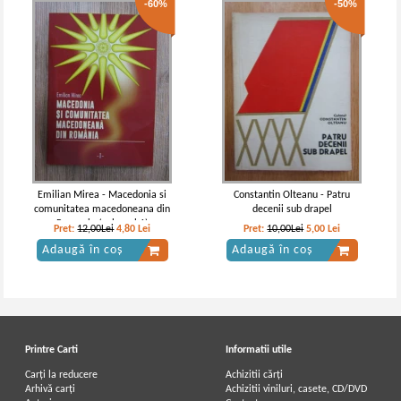
-60%
-50%
Emilian Mirea - Macedonia si
Constantin Olteanu - Patru
comunitatea macedoneana din
decenii sub drapel
Romania (volumul 1)
Pret:
12,00Lei
4,80
Lei
Pret:
10,00Lei
5,00
Lei
Adaugă în coș
Adaugă în coș
Printre Carti
Informatii utile
Carți la reducere
Achizitii cărți
Arhivă carți
Achizitii viniluri, casete, CD/DVD