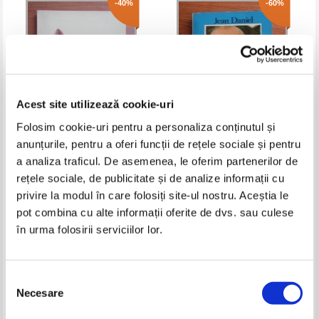
-40%
-60%
Acest site utilizează cookie-uri
Folosim cookie-uri pentru a personaliza conținutul și
anunțurile, pentru a oferi funcții de rețele sociale și pentru
Ion Goian - Individ, libertate,
Jean Daniel - Religiile unui
a analiza traficul. De asemenea, le oferim partenerilor de
mituri politice
presedinte
rețele sociale, de publicitate și de analize informații cu
Pret:
10,00Lei
6,00
Lei
Pret:
10,00Lei
4,00
Lei
privire la modul în care folosiți site-ul nostru. Aceștia le
Adaugă în coș
Adaugă în coș
pot combina cu alte informații oferite de dvs. sau culese
în urma folosirii serviciilor lor.
-60%
-60%
Selecția
Necesare
consimțământului