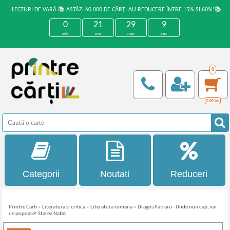
LECTURI DE VARĂ 📚 ASTĂZI 60.000 DE CĂRȚI AU REDUCERE ÎNTRE 15% ȘI 60%!📚
0
21
29
9
zile
ore
min
sec
0
0,00
Lei
Categorii
Noutati
Reduceri
Printre Carti
»
Literatura si critica
»
Literatura romana
»
Dragos Patraru - Unde nu-i cap, vai
de popoare! Starea Natiei