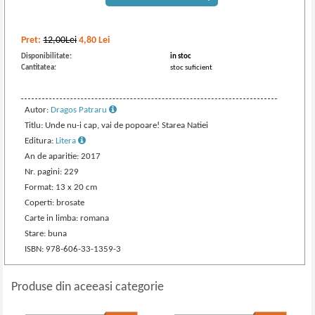
Pret:
12,00Lei
4,80
Lei
Disponibilitate:
in stoc
Cantitatea:
stoc suficient
Autor:
Dragos Patraru
Titlu: Unde nu-i cap, vai de popoare! Starea Natiei
Editura:
Litera
An de aparitie: 2017
Nr. pagini: 229
Format: 13 x 20 cm
Coperti: brosate
Carte in limba: romana
Stare: buna
ISBN: 978-606-33-1359-3
Produse din aceeasi categorie