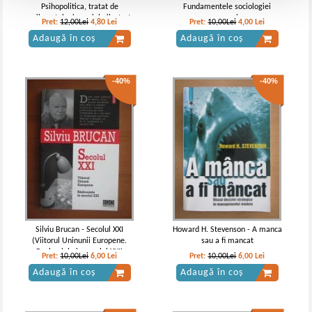
Psihopolitica, tratat de
Fundamentele sociologiei
psihopatologie sociala ilustrat
economice
Pret:
12,00Lei
4,80
Lei
Pret:
10,00Lei
4,00
Lei
cu 100+1 dalmatieni ai politicii
Adaugă în coș
Adaugă în coș
romanesti
-40%
-40%
Silviu Brucan - Secolul XXI
Howard H. Stevenson - A manca
(Viitorul Uninunii Europene.
sau a fi mancat
Razboaiele in secolul XXI)
Pret:
10,00Lei
6,00
Lei
Pret:
10,00Lei
6,00
Lei
Adaugă în coș
Adaugă în coș